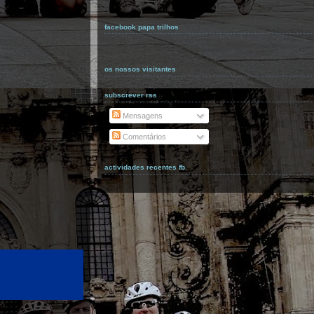
facebook papa trilhos
os nossos visitantes
subscrever rss
Mensagens
Comentários
actividades recentes fb