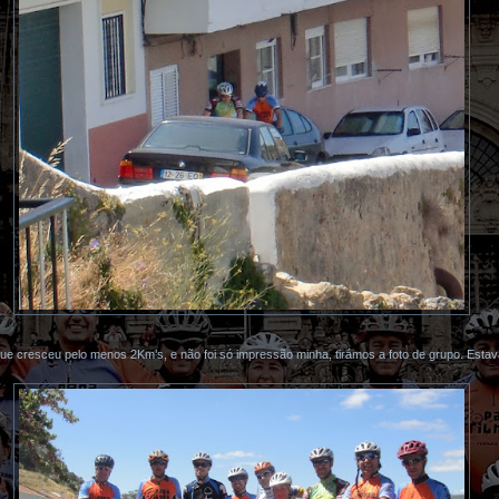
ue cresceu pelo menos 2Km’s, e não foi só impressão minha, tirámos a foto de grupo. Estav