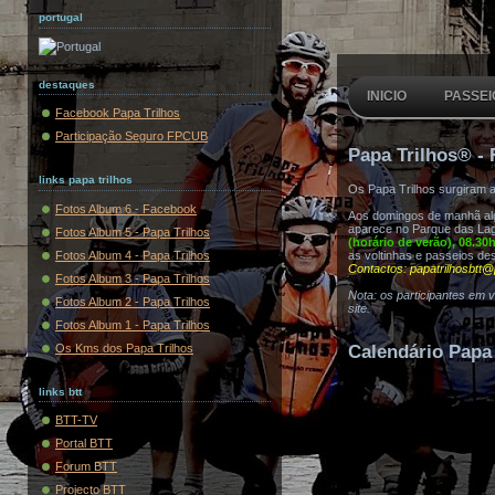
portugal
destaques
INICIO
PASSEI
Facebook Papa Trilhos
Participação Seguro FPCUB
Papa Trilhos® - 
links papa trilhos
Os Papa Trilhos surgiram 
Fotos Album 6 - Facebook
Aos domingos de manhã algu
aparece no Parque das Lag
Fotos Album 5 - Papa Trilhos
(horário de verão), 08.30
Fotos Album 4 - Papa Trilhos
as voltinhas e passeios de
Contactos: papatrilhosbtt@
Fotos Album 3 - Papa Trilhos
Nota: os participantes em 
Fotos Album 2 - Papa Trilhos
site.
Fotos Album 1 - Papa Trilhos
Os Kms dos Papa Trilhos
Calendário Papa 
links btt
BTT-TV
Portal BTT
Forum BTT
Projecto BTT