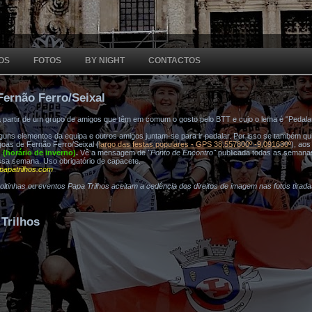
OS
FOTOS
BY NIGHT
CONTACTOS
Fernão Ferro/Seixal
a partir de um grupo de amigos que têm em comum o gosto pelo BTT e cujo o lema é "Pedala
ns elementos da equipa e outros amigos juntam-se para ir pedalar. Por isso se também quis
oas de Fernão Ferro/Seixal (
largo das festas populares - GPS 38,557800º -9,091630º
), ao
h (horário de inverno)
.
Vê a mensagem de
"Ponto de Encontro"
publicada todas as semana
ssa semana. Uso obrigatório de capacete.
papatrilhos.com
voltinhas ou eventos Papa Trilhos aceitam a cedência dos direitos de imagem nas fotos tirad
Trilhos