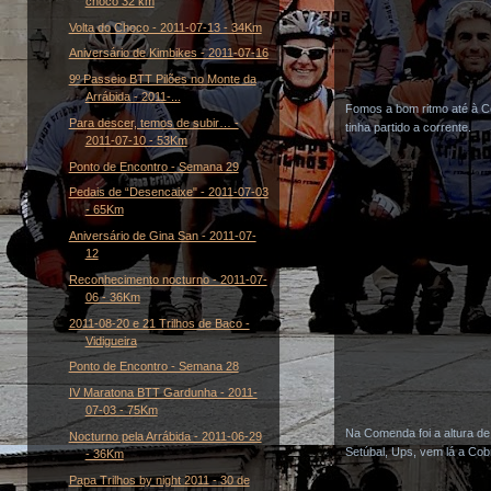
choco 32 km
Volta do Choco - 2011-07-13 - 34Km
Aniversário de Kimbikes - 2011-07-16
9º Passeio BTT Pilões no Monte da
Arrábida - 2011-...
Fomos a bom ritmo até à C
Para descer, temos de subir… -
tinha partido a corrente.
2011-07-10 - 53Km
Ponto de Encontro - Semana 29
Pedais de “Desencaixe" - 2011-07-03
- 65Km
Aniversário de Gina San - 2011-07-
12
Reconhecimento nocturno - 2011-07-
06 - 36Km
2011-08-20 e 21 Trilhos de Baco -
Vidigueira
Ponto de Encontro - Semana 28
IV Maratona BTT Gardunha - 2011-
07-03 - 75Km
Na Comenda foi a altura d
Nocturno pela Arrábida - 2011-06-29
Setúbal, Ups, vem lá a Cobr
- 36Km
Papa Trilhos by night 2011 - 30 de