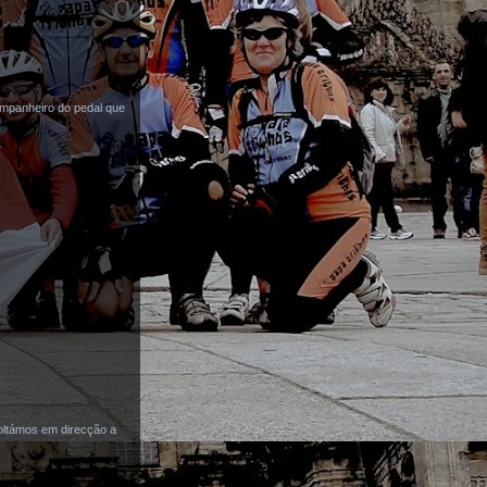
mpanheiro do pedal que
oltámos em direcção a