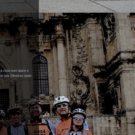
a vista num ápice e
ho das Oliveiras onde