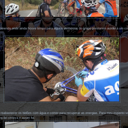
omenda onde ainda houve tempo para alguns elementos do grupo prestarem auxilio a um co
e reabastecer os bidões com água e comer para recuperar as energias. Para meu espanto v
a de certeza e assim foi.