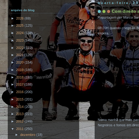
quarta-feira, 2
arquivo do blog
Com direito 
Reportagem por Marco Sa
►
2026
(69)
►
2025
(125)
08:20H quando chego às Bo
►
2024
(138)
espera.
►
2023
(145)
►
2022
(122)
►
2021
(126)
►
2020
(154)
►
2019
(185)
►
2018
(193)
►
2017
(188)
►
2016
(200)
►
2015
(201)
►
2014
(203)
►
2013
(223)
Numa manhã que mais parec
►
2012
(249)
Negreiros e fomos em dire
▼
2011
(250)
►
dezembro
(18)