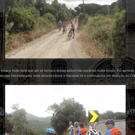
stava muito forte que até se tornava desagradável não parámos muito tempo. Foi apreciar 
 Alto das Necessidades onde atravessámos a Nacional 10 e continuámos em direcção ao Tril