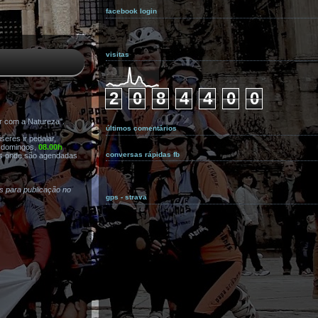
facebook login
visitas
2
0
8
4
4
0
0
r com a Natureza".
últimos comentários
eres ir pedalar,
s domingos,
08.00h
conversas rápidas fb
s onde são agendadas
as para publicação no
gps - strava