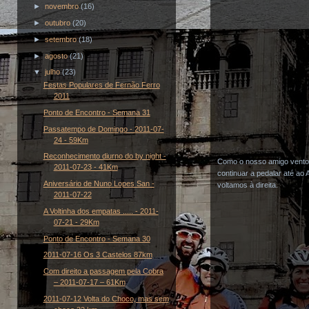
►
novembro
(16)
►
outubro
(20)
►
setembro
(18)
►
agosto
(21)
▼
julho
(23)
Festas Populares de Fernão Ferro
2011
Ponto de Encontro - Semana 31
Passatempo de Domingo - 2011-07-
24 - 59Km
Reconhecimento diurno do by night -
Como o nosso amigo vento e
2011-07-23 - 41Km
continuar a pedalar até ao
Aniversário de Nuno Lopes San -
voltamos à direita.
2011-07-22
A Voltinha dos empatas ..... - 2011-
07-21 - 29Km
Ponto de Encontro - Semana 30
2011-07-16 Os 3 Castelos 87km
Com direito a passagem pela Cobra
– 2011-07-17 – 61Km
2011-07-12 Volta do Choco, mas sem