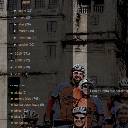
Julho
►
junho
(27)
►
maio
(28)
►
abril
(26)
►
março
(19)
►
fevereiro
(14)
►
janeiro
(20)
►
2010
(271)
►
2009
(272)
►
2008
(278)
►
2007
(31)
categorias
Feita a Cobra que parece q
ajuda
(2)
casa.
aniversários
(746)
banda desenhada
(8)
bikes
(11)
blog
(16)
conselhos
(4)