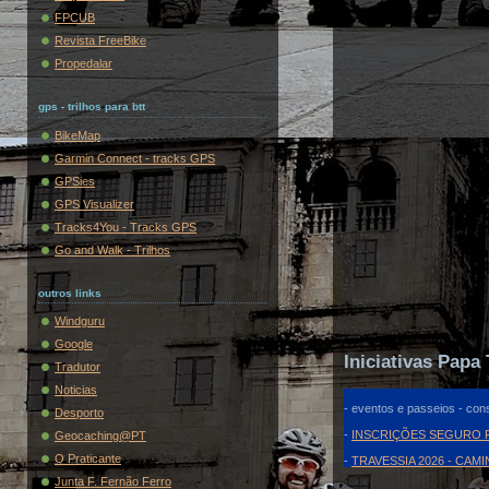
FPCUB
Revista FreeBike
Propedalar
gps - trilhos para btt
BikeMap
Garmin Connect - tracks GPS
GPSies
GPS Visualizer
Tracks4You - Tracks GPS
Go and Walk - Trilhos
outros links
Windguru
Google
Iniciativas Papa 
Tradutor
Noticias
- eventos e passeios - cons
Desporto
-
INSCRIÇÕES SEGURO F
Geocaching@PT
O Praticante
-
TRAVESSIA 2026 - CAM
Junta F. Fernão Ferro