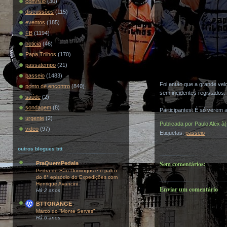
convivio
(30)
discussões
(115)
eventos
(185)
FB
(1194)
noticia
(46)
Papa Trilhos
(170)
passatempo
(21)
passeio
(1483)
Foi então que a grande ve
ponto de encontro
(840)
sem incidentes registados.
saúde
(2)
sondagem
(8)
Participantes: É só verem 
urgente
(2)
Publicada por
Paulo Alex
à
video
(97)
Etiquetas:
passeio
outros blogues btt
Sem comentários:
PraQuemPedala
Pedra de São Domingos é o palco
do 6° episódio do Expedições com
Henrique Avancini
Enviar um comentário
Há 2 anos
BTTORANGE
Marco do “Monte Serves”
Há 6 anos