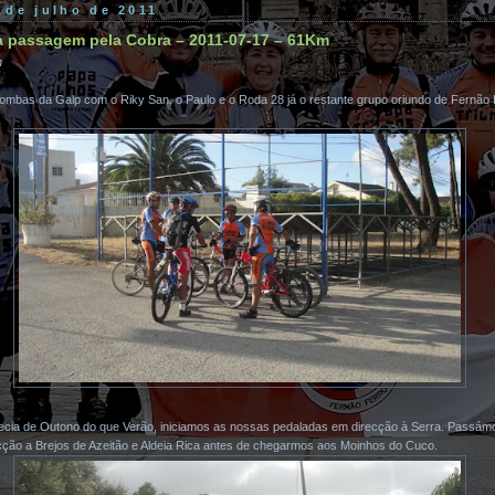
0 de julho de 2011
a passagem pela Cobra – 2011-07-17 – 61Km
n
mbas da Galp com o Riky San, o Paulo e o Roda 28 já o restante grupo oriundo de Fernão 
ia de Outono do que Verão, iniciamos as nossas pedaladas em direcção à Serra. Passámo
cção a Brejos de Azeitão e Aldeia Rica antes de chegarmos aos Moinhos do Cuco.