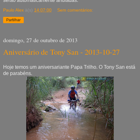
serão automaticamente anuladas.
Paulo Alex
à(s)
14:07:00
Sem comentários:
Partilhar
domingo, 27 de outubro de 2013
Aniversário de Tony San - 2013-10-27
Hoje temos um aniversariante Papa Trilho. O Tony San está
de parabéns.