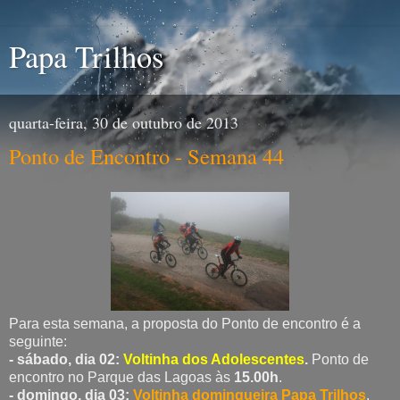
Papa Trilhos
quarta-feira, 30 de outubro de 2013
Ponto de Encontro - Semana 44
Para esta semana, a proposta do Ponto de encontro é a
seguinte:
- sábado, dia 02:
Voltinha dos Adolescentes
.
Ponto de
encontro no Parque das Lagoas às
15.00h
.
- domingo, dia 03:
Voltinha domingueira Papa Trilhos
.