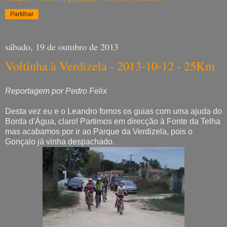
Partilhar
sábado, 19 de outubro de 2013
Voltinha à Verdizela - 2013-10-12 - 25Km
Reportagem por Pedro Felix
Desta vez eu e o Leandro fomos os guias com uma ajuda do
Borda d'Água, claro! Partimos em direcção à Fonte da Telha
mas acabamos por ir ao Parque da Verdizela, pois o
Gonçalo já vinha despachado.