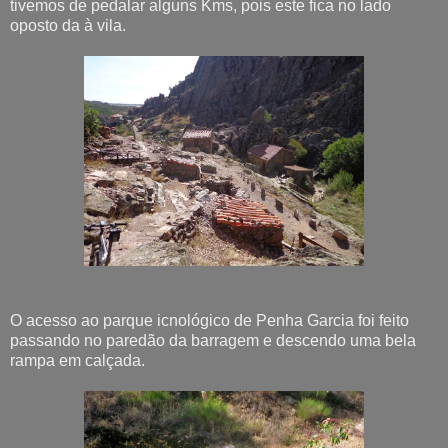
tivemos de pedalar alguns Kms, pois este fica no lado
oposto da à vila.
O acesso ao parque icnológico de Penha Garcia foi feito
passando no paredão da barragem e descendo uma bela
rampa em calçada.