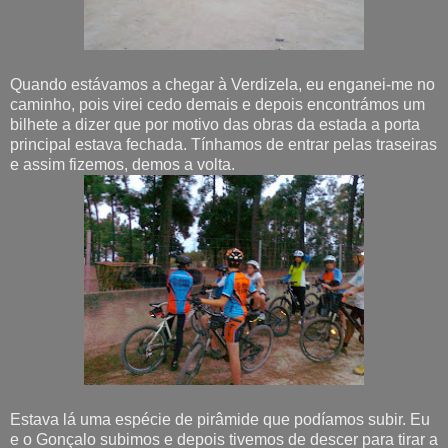
Quando estávamos a chegar à Verdizela, eu enganei-me no
caminho, pois virei cedo demais e depois encontrámos um
bilhete a dizer que por motivo das obras da estada a porta
principal estava fechada. Tínhamos de entrar pelas traseiras
e assim fizemos, demos a volta.
Estava lá uma espécie de pirâmide que podíamos subir. Eu
e o Gonçalo subimos e depois tivemos de descer para tirar a