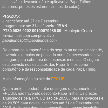
inclusivé; o desconto não é aplicável a Papa Trilhos
Juniores, por estes estarem isentos de cotas).
PRAZOS
:
- inscrições: até 27 de Dezembro
- pagamento: até 31 de Janeiro (
IBAN
PT50.0036.0202.99100079286.89
- Montepio Geral)
Enviar mail com comprovativo -
papatrilhosbtt@papatrilhos.com
.
Relembra-se a importância do seguro na nossa actividade,
havendo exemplos no passado onde foi necessário activar
o seguro para cobertura de despesas médicas. O seguro
está previsto nos estatutos dos Papa Trilhos como
obrigatório
e da responsabilidade de cada Papa Trilho.
Mais informações no site da
FPCUB
.
Quem preferir, poderá tratar do seguro directamente na
FPCUB, não havendo desconto Papa Trilho. Os preços
anunciados pela FPCUB são de 28,50€ para renovações e
de 29,50€ para novas inscrições até 31 de Dezembro de
2019. Após esta data, as renovações ou novas inscrições