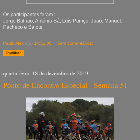
Os participantes foram :
Jorge Bulhão, António Sá, Luís Painço, João, Manuel,
Pacheco e Saiote
Paulo Alex
à(s)
14:51:00
Sem comentários:
Partilhar
quarta-feira, 18 de dezembro de 2019
Ponto de Encontro Especial - Semana 51