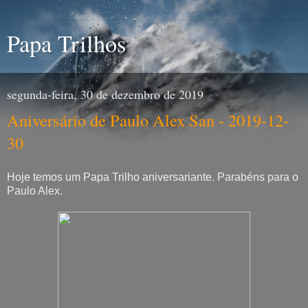
Papa Trilhos
segunda-feira, 30 de dezembro de 2019
Aniversário de Paulo Alex San - 2019-12-
30
Hoje temos um Papa Trilho aniversariante. Parabéns para o
Paulo Alex.