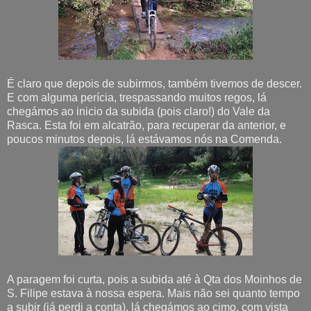
É claro que depois de subirmos, também tivemos de descer.
E com alguma perícia, trespassando muitos regos, lá
chegámos ao inicio da subida (pois claro!) do Vale da
Rasca. Esta foi em alcatrão, para recuperar da anterior, e
poucos minutos depois, lá estávamos nós na Comenda.
A paragem foi curta, pois a subida até à Qta dos Moinhos de
S. Filipe estava à nossa espera. Mais não sei quanto tempo
a subir (já perdi a conta), lá chegámos ao cimo, com vista