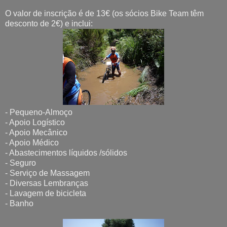
O valor de inscrição é de 13€ (os sócios Bike Team têm
desconto de 2€) e inclui:
- Pequeno-Almoço
- Apoio Logístico
- Apoio Mecânico
- Apoio Médico
- Abastecimentos líquidos /sólidos
- Seguro
- Serviço de Massagem
- Diversas Lembranças
- Lavagem de bicicleta
- Banho