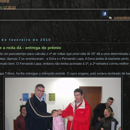
 Amaral
(s)
07:00:00
comentário
5 de fevereiro de 2010
e a roda dá - entrega de prémio
ado um passatempo para calcular o nº de voltas que uma roda de 26" dá a uma determinada v
itas. Apenas 2 se aventuraram - a Dora e o Fernando Lapa. A Dora andou lá bastante pert
muito bem. O Fernando Lapa, embora não tenha acertado à 1ª, a 2ª tentativa correu melhor e
pa Trilhos, foi-lhe entregue o merecido prémio. O saco engana, pois estava recheado de bar