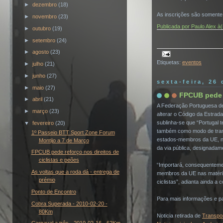
►
dezembro
(18)
As inscrições são somente 
►
novembro
(23)
Publicada por
Paulo Alex
à
►
outubro
(19)
►
setembro
(24)
►
agosto
(23)
Etiquetas:
eventos
►
julho
(21)
►
junho
(27)
sexta-feira, 26
►
maio
(27)
FPCUB pede r
►
abril
(21)
A Federação Portuguesa de 
►
março
(23)
alterar o Código da Estra
sublinha-se que “Portugal t
▼
fevereiro
(20)
também como modo de transp
1º Passeio BTT Sport Zone Forum
estados-membros da UE, não
Montijo a 7 de Março
da via pública, designadame
FPCUB pede reforço nos direitos de
ciclistas e peões
“Importará, consequenteme
As voltas que a roda dá - entrega de
membros da UE nas matérias
prémio
ciclistas”, adianta ainda a
Ponto de Encontro
Para mais informações e pa
Cobra Superada - 2010-02-20 -
80Km
Noticia retirada de
Transpo