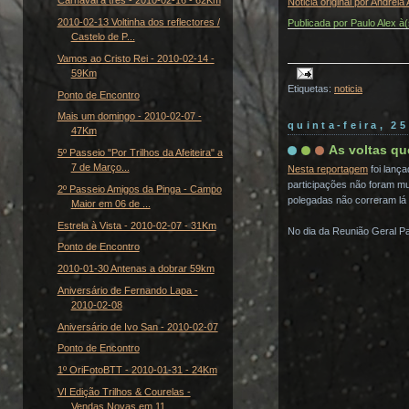
Carnaval a três - 2010-02-16 - 62Km
Noticia original por Andreia
2010-02-13 Voltinha dos reflectores /
Publicada por
Paulo Alex
à
Castelo de P...
Vamos ao Cristo Rei - 2010-02-14 -
59Km
Etiquetas:
noticia
Ponto de Encontro
Mais um domingo - 2010-02-07 -
quinta-feira, 2
47Km
As voltas qu
5º Passeio "Por Trilhos da Afeiteira" a
7 de Março...
Nesta reportagem
foi lanç
participações não foram mu
2º Passeio Amigos da Pinga - Campo
polegadas não correram lá 
Maior em 06 de ...
Estrela à Vista - 2010-02-07 - 31Km
No dia da Reunião Geral Pa
Ponto de Encontro
2010-01-30 Antenas a dobrar 59km
Aniversário de Fernando Lapa -
2010-02-08
Aniversário de Ivo San - 2010-02-07
Ponto de Encontro
1º OriFotoBTT - 2010-01-31 - 24Km
VI Edição Trilhos & Courelas -
Vendas Novas em 11 ...