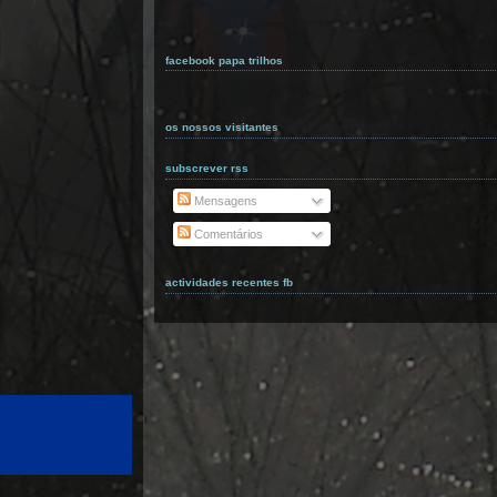
facebook papa trilhos
os nossos visitantes
subscrever rss
Mensagens
Comentários
actividades recentes fb