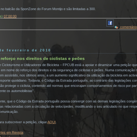
no balcão da SportZone do Forum Montijo e são limitadas a 300.
(s)
07:00:00
comentário
 de fevereiro de 2010
eforço nos direitos de ciclistas e peões
Cicloturismo e Utilizadores de Bicicleta – FPCUB está a apoiar e dinamizar uma petição qu
da em nome do reforço dos direitos e da segurança de ciclistas e peões. Numa comunicação
em assistido, nos últimos anos, a um aumento significativo da utilização da bicicleta em activ
orte quotidiano. Todavia, o Código da Estrada português, ao contrário das legislações co
 protege o ciclista, contendo até normas que encorajam comportamentos de risco por parte
nte os automobilistas”.
nte, que o Código da Estrada português possa convergir com as demais legislações congén
 relacionadas com a circulação de velocípedes, modificando o seu articulado no que resp
 comunicação.
ra subscrever a petição, clique
AQUI
.
rtes em Revista