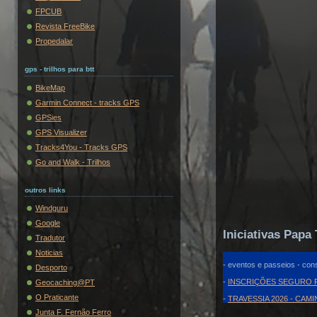
FPCUB
Revista FreeBike
Propedalar
gps - trilhos para btt
BikeMap
Garmin Connect - tracks GPS
GPSies
GPS Visualizer
Tracks4You - Tracks GPS
Go and Walk - Trilhos
outros links
Windguru
Google
Iniciativas Papa 
Tradutor
Noticias
- eventos e passeios - cons
Desporto
-
INSCRIÇÕES SEGURO F
Geocaching@PT
O Praticante
-
TRAVESSIA 2026 - CAM
Junta F. Fernão Ferro