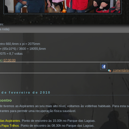
es:
a roda)
metro 660,4mm x pi = 2075mm
s = (65x10^6) / 3600 = 18055,6mm
2075 = 8,7 voltas
(s)
07:00:00
comentário
4 de fevereiro de 2010
contro
tivemos as Aspirantes ao seu mais alto nível, voltamos às voltinhas habituais. Para esta
antes para permitir uma recuperação física saudável.
das Aspirantes
. Ponto de encontro às 15.00h no Parque das Lagoas.
a Papa Trilhos
. Ponto de encontro às 08.30h no Parque das Lagoas.