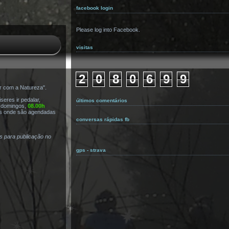
facebook login
Please log into Facebook.
visitas
2
0
8
0
6
9
9
r com a Natureza".
eres ir pedalar,
últimos comentários
s domingos,
08.00h
s onde são agendadas
conversas rápidas fb
as para publicação no
gps - strava