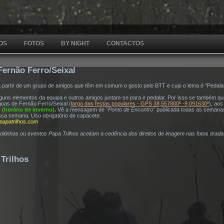
OS
FOTOS
BY NIGHT
CONTACTOS
Fernão Ferro/Seixal
a partir de um grupo de amigos que têm em comum o gosto pelo BTT e cujo o lema é "Pedala
ns elementos da equipa e outros amigos juntam-se para ir pedalar. Por isso se também quis
oas de Fernão Ferro/Seixal (
largo das festas populares - GPS 38,557800º -9,091630º
), ao
h (horário de inverno)
.
Vê a mensagem de
"Ponto de Encontro"
publicada todas as semana
ssa semana. Uso obrigatório de capacete.
papatrilhos.com
voltinhas ou eventos Papa Trilhos aceitam a cedência dos direitos de imagem nas fotos tirad
Trilhos