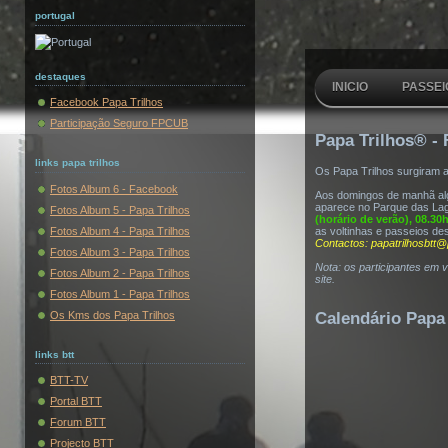
portugal
destaques
INICIO
PASSEI
Facebook Papa Trilhos
Participação Seguro FPCUB
Papa Trilhos® - 
links papa trilhos
Os Papa Trilhos surgiram 
Fotos Album 6 - Facebook
Aos domingos de manhã algu
aparece no Parque das Lag
Fotos Album 5 - Papa Trilhos
(horário de verão), 08.30
Fotos Album 4 - Papa Trilhos
as voltinhas e passeios de
Contactos: papatrilhosbtt@
Fotos Album 3 - Papa Trilhos
Nota: os participantes em 
Fotos Album 2 - Papa Trilhos
site.
Fotos Album 1 - Papa Trilhos
Os Kms dos Papa Trilhos
Calendário Papa 
links btt
BTT-TV
Portal BTT
Forum BTT
Projecto BTT