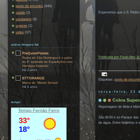
ponto de encontro
(840)
Esperemos que o S. Pedro e
saúde
(2)
sondagem
(8)
urgente
(2)
video
(97)
outros blogues btt
PraQuemPedala
Publicada por
Paulo Alex
à
Pedra de São Domingos é o palco
do 6° episódio do Expedições com
Henrique Avancini
Há 2 anos
BTTORANGE
Etiquetas:
ponto de encont
Marco do “Monte Serves”
Há 6 anos
terça-feira, 23 
Cobra Supera
tempo
Reportagem de Bela e Már
Tempo Fernão Ferro
São 8h30 e no Parque das 
de água. Entre beijinhos e