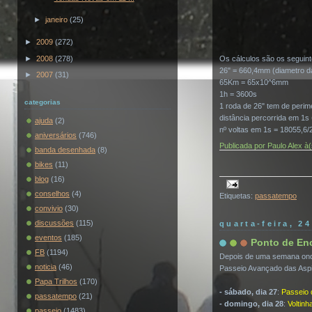
►
janeiro
(25)
►
2009
(272)
►
2008
(278)
Os cálculos são os seguint
26" = 660,4mm (diametro d
►
2007
(31)
65Km = 65x10^6mm
1h = 3600s
categorias
1 roda de 26" tem de peri
distância percorrida em 1
ajuda
(2)
nº voltas em 1s = 18055,6/
aniversários
(746)
Publicada por
Paulo Alex
à
banda desenhada
(8)
bikes
(11)
blog
(16)
conselhos
(4)
Etiquetas:
passatempo
convivio
(30)
discussões
(115)
quarta-feira, 2
eventos
(185)
Ponto de En
FB
(1194)
Depois de uma semana onde 
noticia
(46)
Passeio Avançado das Aspir
Papa Trilhos
(170)
- sábado, dia 27
:
Passeio 
passatempo
(21)
- domingo, dia 28
:
Voltinh
passeio
(1483)