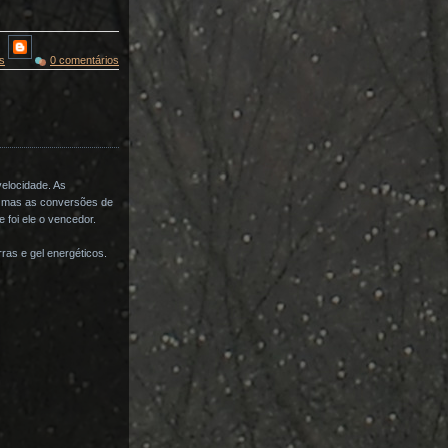
s
0 comentários
elocidade. As
o, mas as conversões de
 foi ele o vencedor.
ras e gel energéticos.