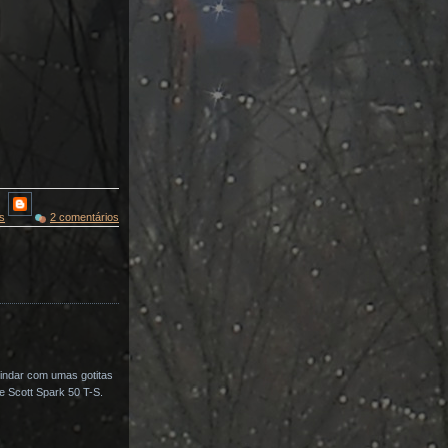
s
2 comentários
indar com umas gotitas
e Scott Spark 50 T-S.