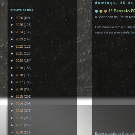
domingo, 28 de 
arquivo do blog
1º Passeio B
A SportZone do Forum Monti
►
2026
(69)
►
2025
(125)
Este passeio tem o custo de
►
2024
(138)
médica e surpresas/ofertas/
►
2023
(145)
►
2022
(122)
►
2021
(126)
►
2020
(154)
►
2019
(185)
►
2018
(193)
►
2017
(188)
►
2016
(200)
►
2015
(201)
►
2014
(203)
►
2013
(223)
►
2012
(249)
►
2011
(250)
▼
2010
(271)
Existe a opção de 2 percu