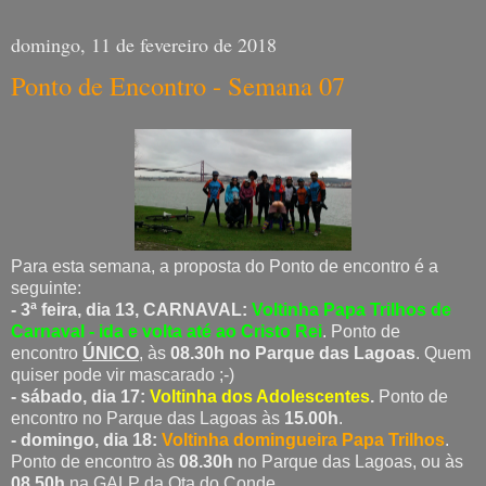
domingo, 11 de fevereiro de 2018
Ponto de Encontro - Semana 07
Para esta semana, a proposta do Ponto de encontro é a
seguinte:
- 3ª feira, dia 13, CARNAVAL:
Voltinha Papa Trilhos de
Carnaval - ida e volta até ao Cristo Rei
. Ponto de
encontro
ÚNICO
, às
08.30h no Parque das Lagoas
. Quem
quiser pode vir mascarado ;-)
- sábado, dia 17:
Voltinha dos Adolescentes
.
Ponto de
encontro no Parque das Lagoas às
15.00h
.
- domingo, dia 18:
Voltinha domingueira Papa Trilhos
.
Ponto de encontro às
08.30h
no Parque das Lagoas, ou às
08.50h
na GALP da Qta do Conde.