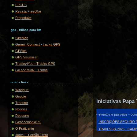
FPCUB
Revista FreeBike
Propedalar
gps - trilhos para btt
BikeMap
Garmin Connect - tracks GPS
GPSies
GPS Visualizer
Tracks4You - Tracks GPS
Go and Walk - Trilhos
outros links
Windguru
Google
Iniciativas Papa 
Tradutor
Noticias
- eventos e passeios - cons
Desporto
-
INSCRIÇÕES SEGURO F
Geocaching@PT
O Praticante
-
TRAVESSIA 2026 - CAM
Junta F. Fernão Ferro