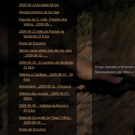
2009-06-14 Arrábida 68 km
Agradecimentos de Ivo San
Passeio de S. João, Figueiró dos
Vinhos - 2009-06-...
2009-06-13 Volta ao Parque da
Verdizela 21,6 km
Ponto de Encontro
Vamos parar antes que ela nos páre
- 2009-06-11 - ...
2009-06-10 - A Caminho da Verdizela
Grupo formado e lá fomos 
21,5km
Necessidades por trilhos e
Voltinha a Cacilhas - 2009-06-10 - 58
Kms
Aniversário - 2009-06-11 - Fonseca
Voltinha das quedas - 2009-06-07 -
50Km
2009-06-06 – Voltinha na Apostiça
25,6 km
National Geografic by Papa Trilhos -
2009-06-04 - ...
Ponto de Encontro