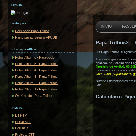
portugal
destaques
INICIO
PASSEI
Facebook Papa Trilhos
Participação Seguro FPCUB
Papa Trilhos® - 
links papa trilhos
Os Papa Trilhos surgiram 
Fotos Album 6 - Facebook
Aos domingos de manhã algu
aparece no Parque das Lag
Fotos Album 5 - Papa Trilhos
(horário de verão), 08.30
Fotos Album 4 - Papa Trilhos
as voltinhas e passeios de
Contactos: papatrilhosbtt@
Fotos Album 3 - Papa Trilhos
Nota: os participantes em 
Fotos Album 2 - Papa Trilhos
site.
Fotos Album 1 - Papa Trilhos
Os Kms dos Papa Trilhos
Calendário Papa 
links btt
BTT-TV
Portal BTT
Forum BTT
Projecto BTT