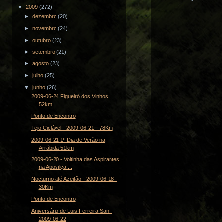
▼
2009
(272)
►
dezembro
(20)
►
novembro
(24)
►
outubro
(23)
►
setembro
(21)
►
agosto
(23)
►
julho
(25)
▼
junho
(26)
2009-06-24 Figueiró dos Vinhos
52km
Ponto de Encontro
Tejo Ciclável - 2009-06-21 - 78Km
2009-06-21 1º Dia de Verão na
Arrábida 51km
2009-06-20 - Voltinha das Aspirantes
na Apostiça ...
Nocturno até Azeitão - 2009-06-18 -
30Km
Ponto de Encontro
Aniversário de Luis Ferreira San -
2009-06-22