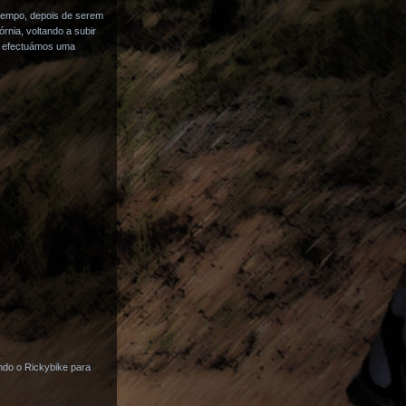
tempo, depois de serem
nia, voltando a subir
de efectuámos uma
ndo o Rickybike para