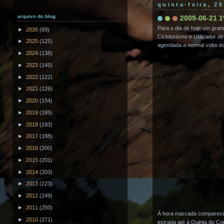
quinta-feira, 2
arquivo do blog
2009-06-21 1
Para o dia de hoje um gran
►
2026
(69)
Cicloturismo e Utilizador 
►
2025
(125)
agendada a normal volta do
►
2024
(138)
►
2023
(145)
►
2022
(122)
►
2021
(126)
►
2020
(154)
►
2019
(185)
►
2018
(193)
►
2017
(188)
►
2016
(200)
►
2015
(201)
►
2014
(203)
►
2013
(223)
►
2012
(249)
►
2011
(250)
À hora marcada comparecia
►
2010
(271)
estrada até à Quinta do C