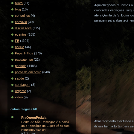
bikes
(11)
Aqui chegados reunimos o 
blog
(16)
colocadas vedações, seguin
até à Quinta de S. Doming
conselhos
(4)
paragem para abastecimento,
convivio
(30)
discussões
(115)
eventos
(185)
FB
(1194)
noticia
(46)
Papa Trilhos
(170)
passatempo
(21)
passeio
(1483)
ponto de encontro
(840)
saúde
(2)
sondagem
(8)
urgente
(2)
video
(97)
outros blogues btt
PraQuemPedala
Abastecimento efectuado e 
Pedra de São Domingos é o palco
do 6° episódio do Expedições com
digerir bem a torta) para 
Henrique Avancini
Há 2 anos