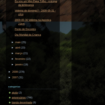
Eu sou um Mini-Papa Trilho - entrega
da lembrança
Voltinha de domingo? - 2009-05-31 -
xKm
2009-05-30 Voltinha na Apostiça
21km
Ponto de Encontro
Dia Mundial da Criança
►
maio
(25)
►
abril
(23)
►
março
(21)
►
fevereiro
(22)
►
janeiro
(19)
►
2008
(278)
►
2007
(31)
categorias
ajuda
(2)
aniversários
(746)
banda desenhada
(8)