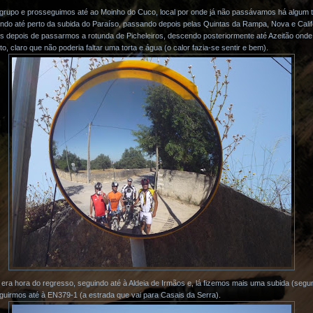
grupo e prosseguimos até ao Moinho do Cuco, local por onde já não passávamos há algum 
do até perto da subida do Paraíso, passando depois pelas Quintas da Rampa, Nova e Califór
os depois de passarmos a rotunda de Picheleiros, descendo posteriormente até Azeitão on
 claro que não poderia faltar uma torta e água (o calor fazia-se sentir e bem).
era hora do regresso, seguindo até à Aldeia de Irmãos e, lá fizemos mais uma subida (segu
seguirmos até à EN379-1 (a estrada que vai para Casais da Serra).