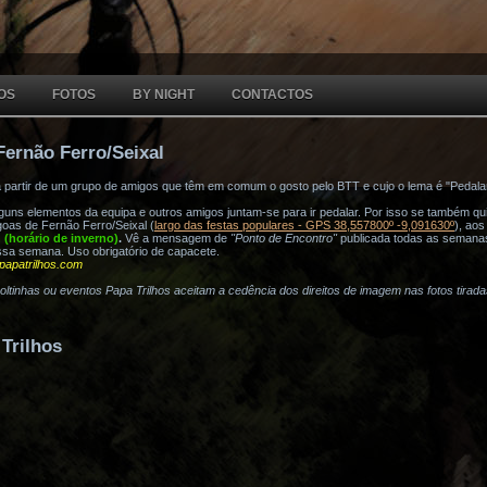
OS
FOTOS
BY NIGHT
CONTACTOS
Fernão Ferro/Seixal
a partir de um grupo de amigos que têm em comum o gosto pelo BTT e cujo o lema é "Pedala
ns elementos da equipa e outros amigos juntam-se para ir pedalar. Por isso se também quis
oas de Fernão Ferro/Seixal (
largo das festas populares - GPS 38,557800º -9,091630º
), ao
h (horário de inverno)
.
Vê a mensagem de
"Ponto de Encontro"
publicada todas as semana
ssa semana. Uso obrigatório de capacete.
papatrilhos.com
voltinhas ou eventos Papa Trilhos aceitam a cedência dos direitos de imagem nas fotos tirad
Trilhos