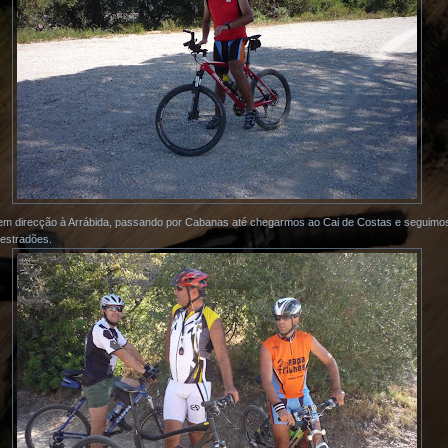
em direcção à Arrábida, passando por Cabanas até chegarmos ao Cai de Costas e seguimos 
 estradões.