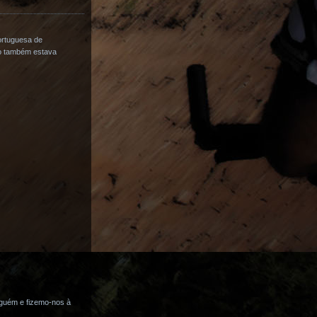
ortuguesa de
io também estava
guém e fizemo-nos à