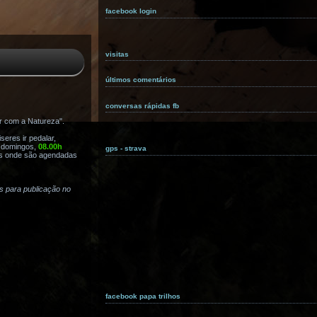
facebook login
visitas
últimos comentários
conversas rápidas fb
r com a Natureza".
eres ir pedalar,
s domingos,
08.00h
gps - strava
s onde são agendadas
as para publicação no
facebook papa trilhos