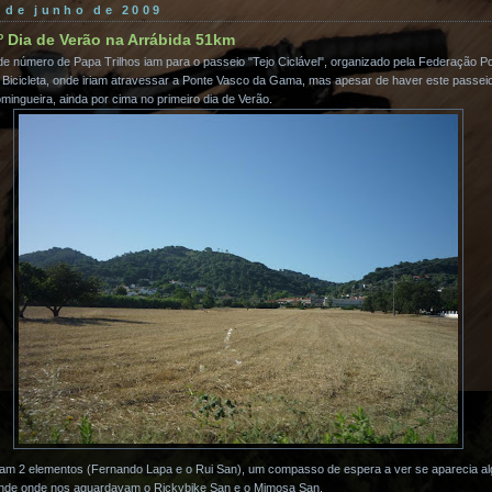
5 de junho de 2009
º Dia de Verão na Arrábida 51km
de número de Papa Trilhos iam para o passeio "Tejo Ciclável", organizado pela Federação P
de Bicicleta, onde iriam atravessar a Ponte Vasco da Gama, mas apesar de haver este passe
mingueira, ainda por cima no primeiro dia de Verão.
m 2 elementos (Fernando Lapa e o Rui San), um compasso de espera a ver se aparecia al
onde onde nos aguardavam o Rickybike San e o Mimosa San.