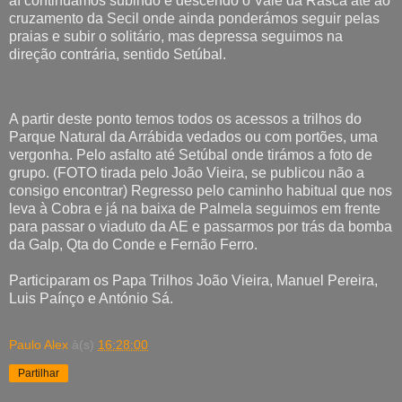
aí continuamos subindo e descendo o Vale da Rasca até ao
cruzamento da Secil onde ainda ponderámos seguir pelas
praias e subir o solitário, mas depressa seguimos na
direção contrária, sentido Setúbal.
A partir deste ponto temos todos os acessos a trilhos do
Parque Natural da Arrábida vedados ou com portões, uma
vergonha. Pelo asfalto até Setúbal onde tirámos a foto de
grupo. (FOTO tirada pelo João Vieira, se publicou não a
consigo encontrar) Regresso pelo caminho habitual que nos
leva à Cobra e já na baixa de Palmela seguimos em frente
para passar o viaduto da AE e passarmos por trás da bomba
da Galp, Qta do Conde e Fernão Ferro.
Participaram os Papa Trilhos João Vieira, Manuel Pereira,
Luis Paínço e António Sá.
Paulo Alex
à(s)
16:28:00
Partilhar