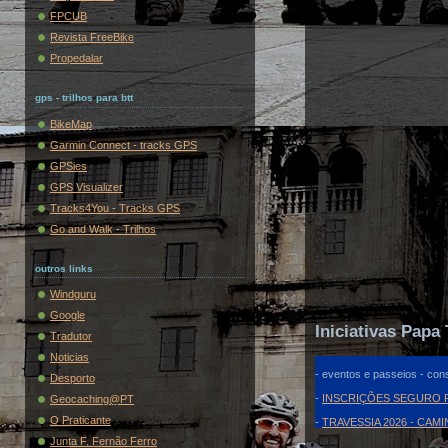
FPCUB
Revista FreeBike
Propedalar
gps - trilhos para btt
BikeMap
Garmin Connect - tracks GPS
GPSies
GPS Visualizer
Tracks4You - Tracks GPS
Go and Walk - Trilhos
outros links
Windguru
Google
Iniciativas Papa 
Tradutor
Noticias
- eventos e passeios - cons
Desporto
-
INSCRIÇÕES SEGURO F
Geocaching@PT
O Praticante
-
TRAVESSIA 2026 - CAM
Junta F. Fernão Ferro