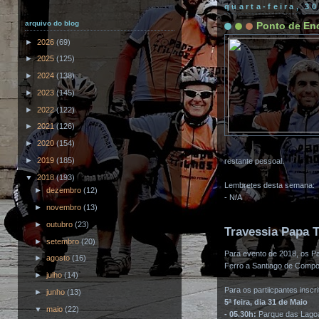
quarta-feira, 3
arquivo do blog
Ponto de En
►
2026
(69)
►
2025
(125)
►
2024
(138)
►
2023
(145)
►
2022
(122)
►
2021
(126)
►
2020
(154)
►
2019
(185)
restante pessoal.
▼
2018
(193)
Lembretes desta semana:
►
dezembro
(12)
- N/A
►
novembro
(13)
►
outubro
(23)
Travessia Papa T
►
setembro
(20)
Para evento de 2018, os Pa
►
agosto
(16)
Ferro a Santiago de Compos
►
julho
(14)
Para os partiicpantes insc
►
junho
(13)
5ª feira, dia 31 de Maio
▼
maio
(22)
- 05.30h:
Parque das Lagoa