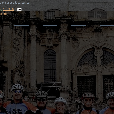
ro em direcção a Fátima.
(s)
13:59:00
contro