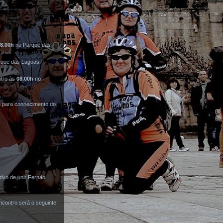
8.00h
no Parque das
rque das Lagoas
ntro às
08.00h
no
m para conhecimento do
tivo de unir Fernão
ncontro será o seguinte: