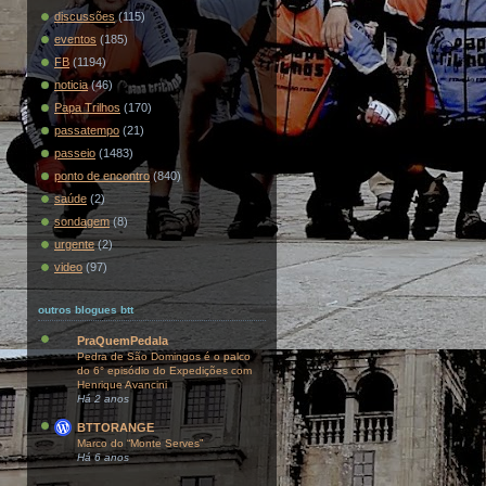
discussões
(115)
eventos
(185)
FB
(1194)
noticia
(46)
Papa Trilhos
(170)
passatempo
(21)
passeio
(1483)
ponto de encontro
(840)
saúde
(2)
sondagem
(8)
urgente
(2)
video
(97)
outros blogues btt
PraQuemPedala
Pedra de São Domingos é o palco
do 6° episódio do Expedições com
Henrique Avancini
Há 2 anos
BTTORANGE
Marco do “Monte Serves”
Há 6 anos