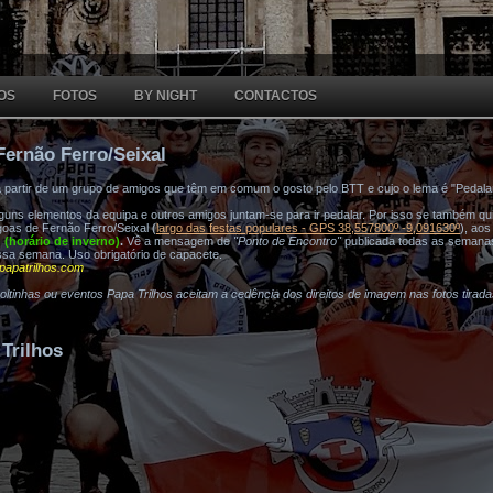
OS
FOTOS
BY NIGHT
CONTACTOS
Fernão Ferro/Seixal
a partir de um grupo de amigos que têm em comum o gosto pelo BTT e cujo o lema é "Pedala
ns elementos da equipa e outros amigos juntam-se para ir pedalar. Por isso se também quis
oas de Fernão Ferro/Seixal (
largo das festas populares - GPS 38,557800º -9,091630º
), ao
h (horário de inverno)
.
Vê a mensagem de
"Ponto de Encontro"
publicada todas as semana
ssa semana. Uso obrigatório de capacete.
papatrilhos.com
voltinhas ou eventos Papa Trilhos aceitam a cedência dos direitos de imagem nas fotos tirad
Trilhos