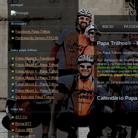
portugal
destaques
INICIO
PASSEI
Facebook Papa Trilhos
Participação Seguro FPCUB
Papa Trilhos® - 
links papa trilhos
Os Papa Trilhos surgiram 
Fotos Album 6 - Facebook
Aos domingos de manhã algu
aparece no Parque das Lag
Fotos Album 5 - Papa Trilhos
(horário de verão), 08.30
Fotos Album 4 - Papa Trilhos
as voltinhas e passeios de
Contactos: papatrilhosbtt@
Fotos Album 3 - Papa Trilhos
Nota: os participantes em 
Fotos Album 2 - Papa Trilhos
site.
Fotos Album 1 - Papa Trilhos
Os Kms dos Papa Trilhos
Calendário Papa 
links btt
BTT-TV
Portal BTT
Forum BTT
Projecto BTT