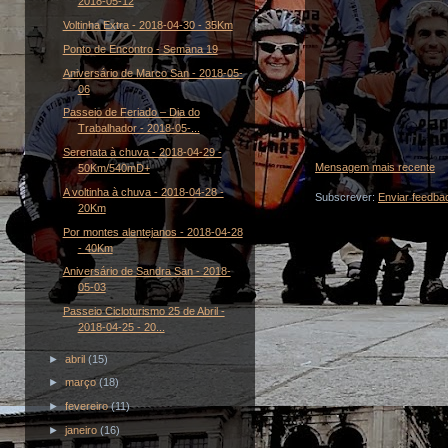
2018-05-12
Voltinha Extra - 2018-04-30 - 35Km
Ponto de Encontro - Semana 19
Aniversário de Marco San - 2018-05-
06
Passeio de Feriado – Dia do
Trabalhador - 2018-05-...
Serenata à chuva - 2018-04-29 -
Mensagem mais recente
50Km/540mD+
A voltinha à chuva - 2018-04-28 -
Subscrever:
Enviar feedba
20Km
Por montes alentejanos - 2018-04-28
- 40Km
Aniversário de Sandra San - 2018-
05-03
Passeio Cicloturismo 25 de Abril -
2018-04-25 - 20...
►
abril
(15)
►
março
(18)
►
fevereiro
(11)
►
janeiro
(16)