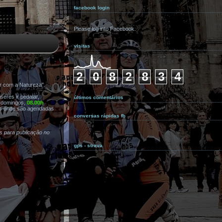
facebook login
Please log into Facebook.
visitas
2
0
8
2
8
3
4
r com a Natureza".
eres ir pedalar,
últimos comentários
s domingos,
08.00h
s onde são agendadas
conversas rápidas fb
as para publicação no
gps - strava