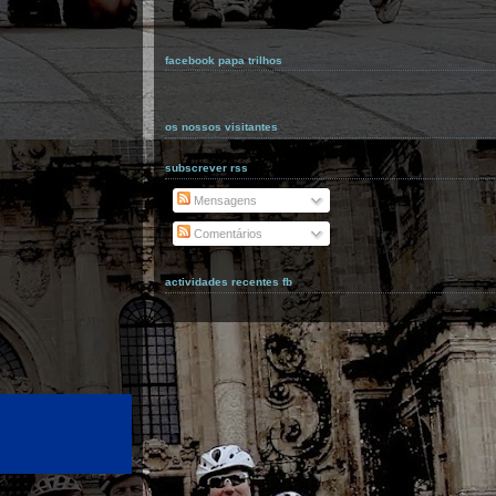
facebook papa trilhos
os nossos visitantes
subscrever rss
Mensagens
Comentários
actividades recentes fb