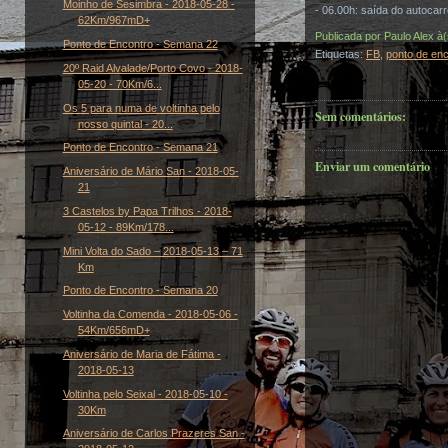
Moinho de Sesimbra - 2018-05-28 -
- 06.00h: saída do autocar
62Km/967mD+
Publicada por
Paulo Alex
à
Ponto de Encontro - Semana 22
Etiquetas:
FB
,
ponto de en
20º Raid Alvalade/Porto Covo - 2018-
05-20 - 70Km/6...
Os 5 para numa de voltinha pelo
Sem comentários:
nosso quintal - 20...
Ponto de Encontro - Semana 21
Enviar um comentário
Aniversário de Mário San - 2018-05-
21
3 Castelos by Papa Trilhos - 2018-
05-12 - 89Km/178...
Mini Volta do Sado – 2018-05-13 – 71
Km
Ponto de Encontro - Semana 20
Voltinha da Comenda - 2018-05-06 -
54Km/656mD+
Aniversário de Maria de Fátima -
2018-05-13
Voltinha pelo Seixal - 2018-05-10 -
30Km
Aniversário de Carlos Prazeres San -