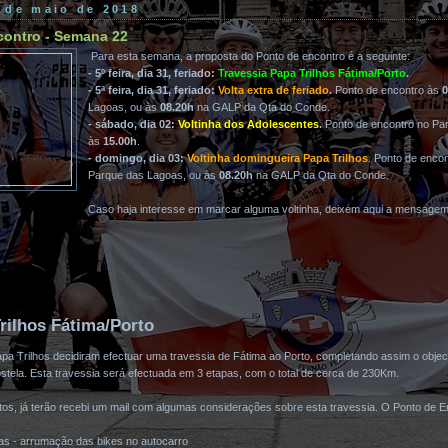
0 de maio de 2018
contro - Semana 22
Para esta semana, a proposta do Ponto de encontro é a seguinte:
- 5º feira, dia 31, feriado:
Travessia Papa Trilhos Fátima/Porto
.
- 5ª feira, dia 31, feriado:
Volta extra de feriado
.
Ponto de encontro às
0
Lagoas, ou às
08.20h
na GALP da Qta do Conde.
- sábado, dia 02:
Voltinha dos Adolescentes
.
Ponto de encontro no Pa
às
15.00h
.
- domingo, dia 03:
Voltinha domingueira Papa Trilhos
. Ponto de enco
Parque das Lagoas, ou às
08.20h
na GALP da Qta do Conde.
Caso haja interesse em marcar alguma voltinha, deixem aqui a mensage
rilhos Fátima/Porto
pa Trilhos decidiram efectuar uma travessia de Fátima ao Porto, completando assim o objec
tela. Esta travessia será efectuada em 3 etapas, com o total de cerca de 230Km.
ritos, já terão recebi um mail com algumas considerações sobre esta travessia. O Ponto de E
s - arrumação das bikes no autocarro