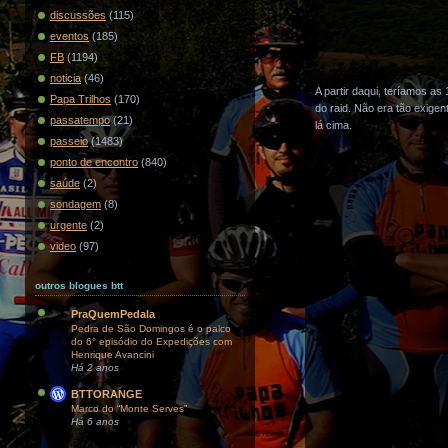
discussões
(115)
eventos
(185)
FB
(1194)
noticia
(46)
A partir daqui, teríamos a
Papa Trilhos
(170)
do raid. Não era tão exig
passatempo
(21)
lá cima.
passeio
(1483)
ponto de encontro
(840)
saúde
(2)
sondagem
(8)
urgente
(2)
video
(97)
outros blogues btt
PraQuemPedala
Pedra de São Domingos é o palco
do 6° episódio do Expedições com
Henrique Avancini
Há 2 anos
BTTORANGE
Marco do “Monte Serves”
Há 6 anos