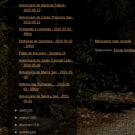
Aniversário de Maria de Fátima -
2015-05-13
Aniversário de Carlos Prazeres San -
2015-05-12
Prometido e cumprido - 2015-02-03 -
49Km
Pedreiras de Sesimbra - 2015-05-02
Mensagem mais recente
- 34Km
Subscrever:
Enviar feedba
Ponto de Encontro - Semana 19
Aniversário do Junior Gonçalo Leão -
2015-05-06
Aniversário de Marco San - 2015-05-
06
Voltinha das Romanas... - 2015-05-
01 - 50Km
Aniversário de Sandra San - 2015-
05-03
►
abril
(20)
►
março
(19)
►
fevereiro
(13)
►
janeiro
(16)