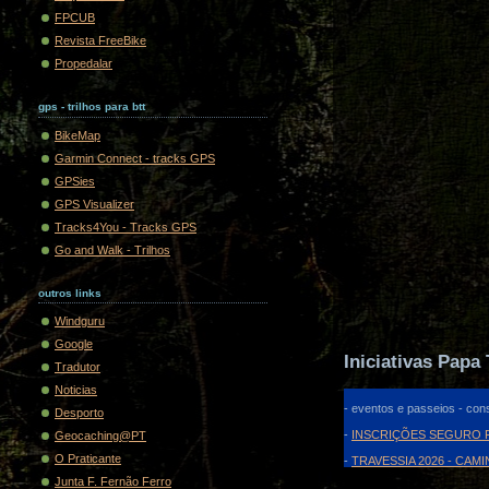
FPCUB
Revista FreeBike
Propedalar
gps - trilhos para btt
BikeMap
Garmin Connect - tracks GPS
GPSies
GPS Visualizer
Tracks4You - Tracks GPS
Go and Walk - Trilhos
outros links
Windguru
Google
Iniciativas Papa 
Tradutor
Noticias
- eventos e passeios - cons
Desporto
-
INSCRIÇÕES SEGURO F
Geocaching@PT
O Praticante
-
TRAVESSIA 2026 - CAM
Junta F. Fernão Ferro