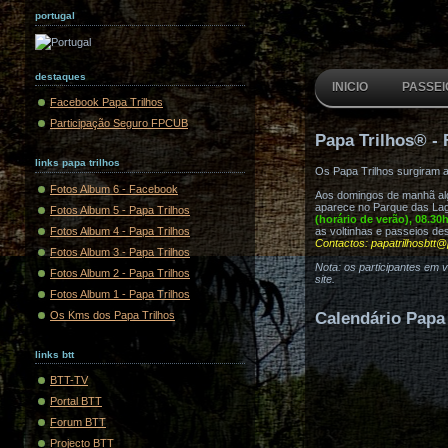
portugal
destaques
INICIO
PASSEI
Facebook Papa Trilhos
Participação Seguro FPCUB
Papa Trilhos® - 
links papa trilhos
Os Papa Trilhos surgiram 
Fotos Album 6 - Facebook
Aos domingos de manhã algu
aparece no Parque das Lag
Fotos Album 5 - Papa Trilhos
(horário de verão), 08.30
Fotos Album 4 - Papa Trilhos
as voltinhas e passeios de
Contactos: papatrilhosbtt@
Fotos Album 3 - Papa Trilhos
Nota: os participantes em 
Fotos Album 2 - Papa Trilhos
site.
Fotos Album 1 - Papa Trilhos
Os Kms dos Papa Trilhos
Calendário Papa 
links btt
BTT-TV
Portal BTT
Forum BTT
Projecto BTT