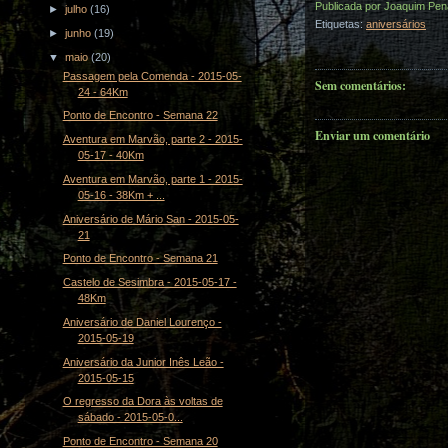
Publicada por
Joaquim Pen
►
julho
(16)
Etiquetas:
aniversários
►
junho
(19)
▼
maio
(20)
Passagem pela Comenda - 2015-05-
Sem comentários:
24 - 64Km
Ponto de Encontro - Semana 22
Enviar um comentário
Aventura em Marvão, parte 2 - 2015-
05-17 - 40Km
Aventura em Marvão, parte 1 - 2015-
05-16 - 38Km + ...
Aniversário de Mário San - 2015-05-
21
Ponto de Encontro - Semana 21
Castelo de Sesimbra - 2015-05-17 -
48Km
Aniversário de Daniel Lourenço -
2015-05-19
Aniversário da Junior Inês Leão -
2015-05-15
O regresso da Dora às voltas de
sábado - 2015-05-0...
Ponto de Encontro - Semana 20