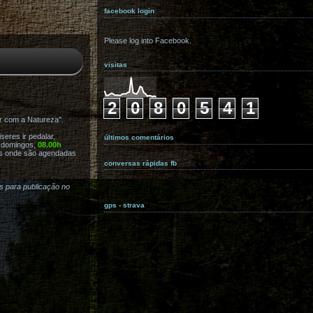
facebook login
Please log into Facebook.
visitas
2
0
8
0
5
4
1
r com a Natureza".
eres ir pedalar,
últimos comentários
s domingos,
08.00h
s onde são agendadas
conversas rápidas fb
as para publicação no
gps - strava