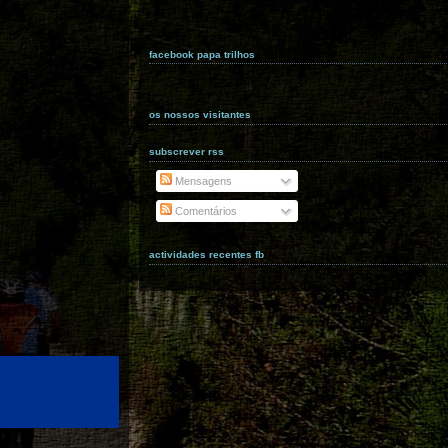
facebook papa trilhos
os nossos visitantes
subscrever rss
Mensagens
Comentários
actividades recentes fb