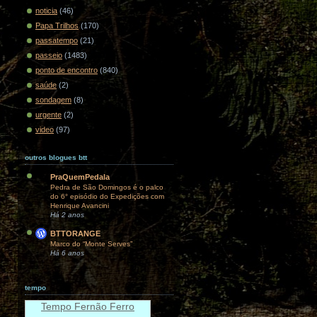
noticia
(46)
Papa Trilhos
(170)
passatempo
(21)
passeio
(1483)
ponto de encontro
(840)
saúde
(2)
sondagem
(8)
urgente
(2)
video
(97)
outros blogues btt
PraQuemPedala
Pedra de São Domingos é o palco
do 6° episódio do Expedições com
Henrique Avancini
Há 2 anos
BTTORANGE
Marco do “Monte Serves”
Há 6 anos
tempo
Tempo Fernão Ferro