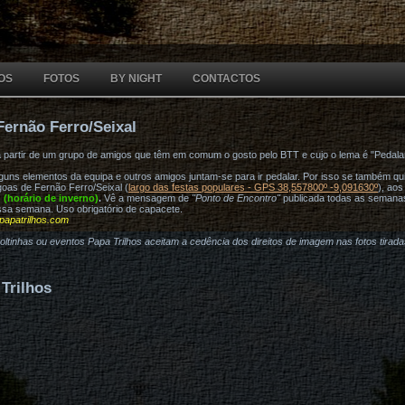
OS
FOTOS
BY NIGHT
CONTACTOS
Fernão Ferro/Seixal
a partir de um grupo de amigos que têm em comum o gosto pelo BTT e cujo o lema é "Pedala
ns elementos da equipa e outros amigos juntam-se para ir pedalar. Por isso se também quis
oas de Fernão Ferro/Seixal (
largo das festas populares - GPS 38,557800º -9,091630º
), ao
h (horário de inverno)
.
Vê a mensagem de
"Ponto de Encontro"
publicada todas as semana
ssa semana. Uso obrigatório de capacete.
papatrilhos.com
voltinhas ou eventos Papa Trilhos aceitam a cedência dos direitos de imagem nas fotos tirad
Trilhos