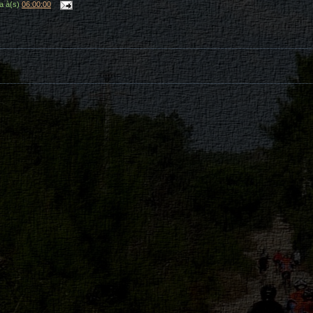
a
à(s)
06:00:00