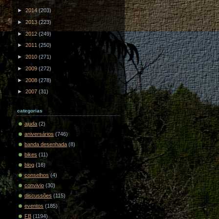
►
2014
(203)
►
2013
(223)
►
2012
(249)
►
2011
(250)
►
2010
(271)
►
2009
(272)
►
2008
(278)
►
2007
(31)
categorias
ajuda
(2)
aniversários
(746)
banda desenhada
(8)
bikes
(11)
blog
(16)
conselhos
(4)
convivio
(30)
discussões
(115)
eventos
(185)
FB
(1194)