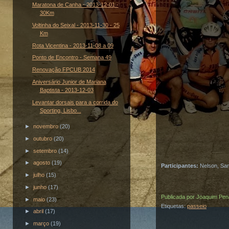
Maratona de Canha - 2013-12-01 -
30Km
Voltinha do Seixal - 2013-11-30 - 25
Km
Rota Vicentina - 2013-11-08 a 09
Ponto de Encontro - Semana 49
Renovação FPCUB 2014
Aniversário Junior de Mariana
Baptista - 2013-12-03
Levantar dorsais para a corrida do
Sporting, Lisbo...
►
novembro
(20)
►
outubro
(20)
►
setembro
(14)
►
agosto
(19)
Participantes:
Nelson, San
►
julho
(15)
►
junho
(17)
Publicada por
Joaquim Pen
►
maio
(23)
Etiquetas:
passeio
►
abril
(17)
►
março
(19)