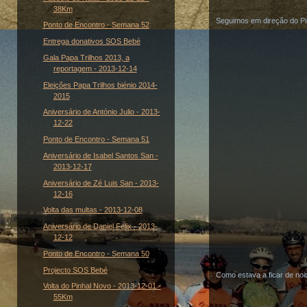
38Km
Seguimos em direção do Pin
Ponto de Encontro - Semana 52
Entrega donativos SOS Bebé
Gala Papa Trilhos 2013, a
reportagem - 2013-12-14
Eleições Papa Trilhos biénio 2014-
2015
Aniversário de António Julio - 2013-
12-22
Ponto de Encontro - Semana 51
Aniversário de Isabel Santos San -
2013-12-17
Aniversário de Zé Luis San - 2013-
12-16
Volta das multas - 2013-12-08
Aniversário de Daniel Felix - 2013-
12-12
Ponto de Encontro - Semana 50
Projecto SOS Bebé
Como estava a ficar de noi
Volta do Pinhal Novo - 2013-12-01 -
55Km