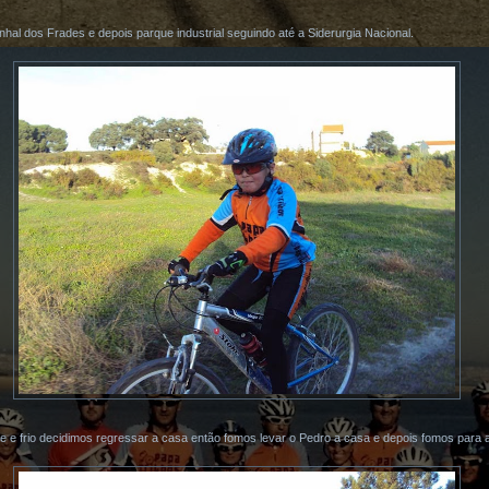
hal dos Frades e depois parque industrial seguindo até a Siderurgia Nacional.
te e frio decidimos regressar a casa então fomos levar o Pedro a casa e depois fomos para 