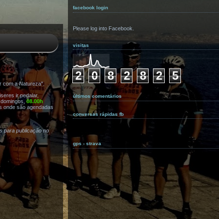
facebook login
Please log into Facebook.
visitas
2
0
8
2
8
2
5
r com a Natureza".
eres ir pedalar,
últimos comentários
s domingos,
08.00h
s onde são agendadas
conversas rápidas fb
as para publicação no
gps - strava