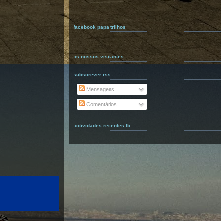
facebook papa trilhos
os nossos visitantes
subscrever rss
Mensagens
Comentários
actividades recentes fb