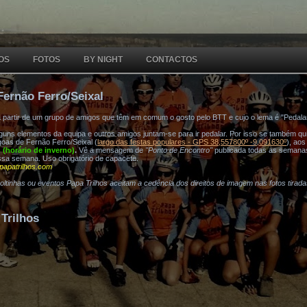
OS
FOTOS
BY NIGHT
CONTACTOS
Fernão Ferro/Seixal
a partir de um grupo de amigos que têm em comum o gosto pelo BTT e cujo o lema é "Pedala
ns elementos da equipa e outros amigos juntam-se para ir pedalar. Por isso se também quis
oas de Fernão Ferro/Seixal (
largo das festas populares - GPS 38,557800º -9,091630º
), ao
h (horário de inverno)
.
Vê a mensagem de
"Ponto de Encontro"
publicada todas as semana
ssa semana. Uso obrigatório de capacete.
papatrilhos.com
voltinhas ou eventos Papa Trilhos aceitam a cedência dos direitos de imagem nas fotos tirad
Trilhos