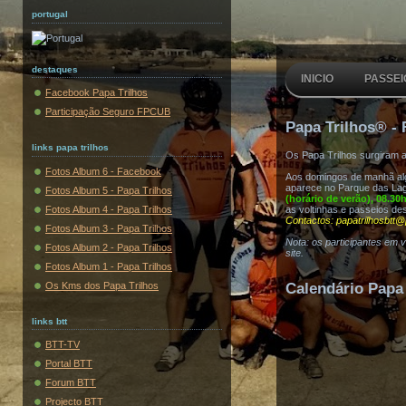
portugal
destaques
INICIO
PASSEI
Facebook Papa Trilhos
Participação Seguro FPCUB
Papa Trilhos® - 
links papa trilhos
Os Papa Trilhos surgiram 
Fotos Album 6 - Facebook
Aos domingos de manhã algu
aparece no Parque das Lag
Fotos Album 5 - Papa Trilhos
(horário de verão), 08.30
Fotos Album 4 - Papa Trilhos
as voltinhas e passeios de
Contactos: papatrilhosbtt@
Fotos Album 3 - Papa Trilhos
Nota: os participantes em 
Fotos Album 2 - Papa Trilhos
site.
Fotos Album 1 - Papa Trilhos
Os Kms dos Papa Trilhos
Calendário Papa 
links btt
BTT-TV
Portal BTT
Forum BTT
Projecto BTT