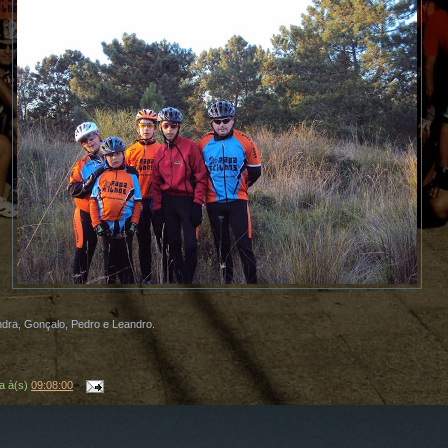
dra, Gonçalo, Pedro e Leandro.
a
à(s)
09:08:00