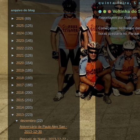
quinta-feira, 5
arquivo do blog
Voltinha do S
Reportagem por Gonçalo
.
►
2026
(69)
►
2025
(125)
Começamos no Parque das 
►
2024
(138)
horas já estava no, Parque
►
2023
(145)
►
2022
(122)
►
2021
(126)
►
2020
(154)
►
2019
(185)
►
2018
(193)
►
2017
(188)
►
2016
(200)
►
2015
(201)
►
2014
(203)
▼
2013
(223)
▼
dezembro
(22)
Aniversário de Paulo Alex San -
2013-12-30
Passeio de Natal - 2013-12-22 -