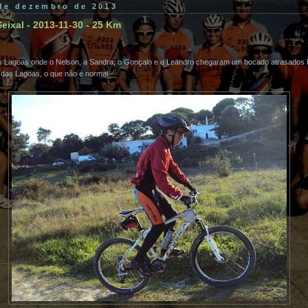
 de dezembro de 2013
eixal - 2013-11-30 - 25 Km
Lagoas onde o Nelson, a Sandra, o Gonçalo e o Leandro chegaram um bocado atrasados h
 das Lagoas, o que não é normal.