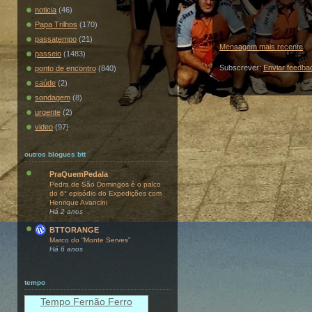
noticia
(46)
Papa Trilhos
(170)
passatempo
(21)
Mensagem mais recente
passeio
(1483)
Subscrever:
Enviar feedba
ponto de encontro
(840)
saúde
(2)
sondagem
(8)
urgente
(2)
video
(97)
outros blogues btt
PraQuemPedala
Pedra de São Domingos é o palco
do 6° episódio do Expedições com
Henrique Avancini
Há 2 anos
BTTORANGE
Marco do “Monte Serves”
Há 6 anos
tempo
Tempo Fernão Ferro