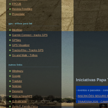
FPCUB
Revista FreeBike
Propedalar
gps - trilhos para btt
BikeMap
Garmin Connect - tracks GPS
GPSies
GPS Visualizer
Tracks4You - Tracks GPS
Go and Walk - Trilhos
outros links
Windguru
Google
Iniciativas Papa 
Tradutor
Noticias
- eventos e passeios - cons
Desporto
-
INSCRIÇÕES SEGURO F
Geocaching@PT
O Praticante
-
TRAVESSIA 2026 - CAM
Junta F. Fernão Ferro