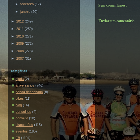
►
fevereiro
(17)
Sem comentários:
►
janeiro
(20)
Enviar um comentário
►
2012
(249)
►
2011
(250)
►
2010
(271)
►
2009
(272)
►
2008
(278)
►
2007
(31)
categorias
ajuda
(2)
aniversários
(746)
banda desenhada
(8)
bikes
(11)
blog
(16)
conselhos
(4)
convivio
(30)
discussões
(115)
eventos
(185)
FB
(1194)