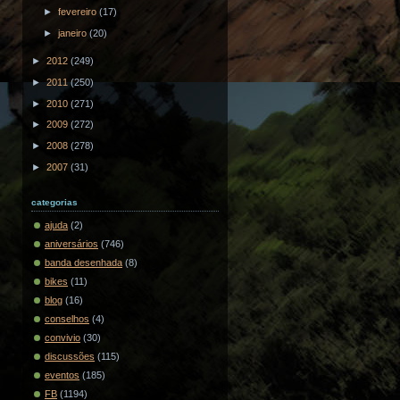
►
fevereiro
(17)
►
janeiro
(20)
►
2012
(249)
►
2011
(250)
►
2010
(271)
►
2009
(272)
►
2008
(278)
►
2007
(31)
categorias
ajuda
(2)
aniversários
(746)
banda desenhada
(8)
bikes
(11)
blog
(16)
conselhos
(4)
convivio
(30)
discussões
(115)
eventos
(185)
FB
(1194)