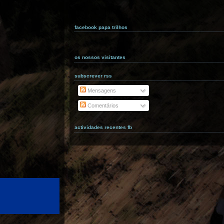
facebook papa trilhos
os nossos visitantes
subscrever rss
Mensagens
Comentários
actividades recentes fb