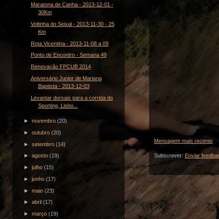
Maratona de Canha - 2013-12-01 -
30Km
Voltinha do Seixal - 2013-11-30 - 25
Km
Rota Vicentina - 2013-11-08 a 09
Ponto de Encontro - Semana 49
Renovação FPCUB 2014
Aniversário Junior de Mariana
Baptista - 2013-12-03
Levantar dorsais para a corrida do
Sporting, Lisbo...
►
novembro
(20)
►
outubro
(20)
Mensagem mais recente
►
setembro
(14)
Subscrever:
Enviar feedba
►
agosto
(19)
►
julho
(15)
►
junho
(17)
►
maio
(23)
►
abril
(17)
►
março
(19)