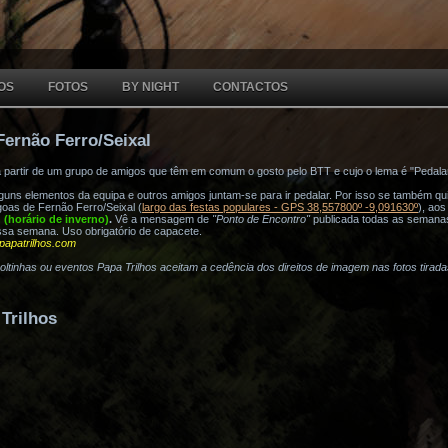
OS
FOTOS
BY NIGHT
CONTACTOS
Fernão Ferro/Seixal
a partir de um grupo de amigos que têm em comum o gosto pelo BTT e cujo o lema é "Pedala
ns elementos da equipa e outros amigos juntam-se para ir pedalar. Por isso se também quis
oas de Fernão Ferro/Seixal (
largo das festas populares - GPS 38,557800º -9,091630º
), ao
h (horário de inverno)
.
Vê a mensagem de
"Ponto de Encontro"
publicada todas as semana
ssa semana. Uso obrigatório de capacete.
papatrilhos.com
voltinhas ou eventos Papa Trilhos aceitam a cedência dos direitos de imagem nas fotos tirad
Trilhos