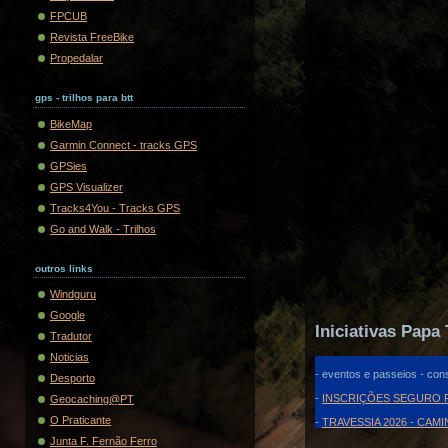
FPCUB
Revista FreeBike
Propedalar
gps - trilhos para btt
BikeMap
Garmin Connect - tracks GPS
GPSies
GPS Visualizer
Tracks4You - Tracks GPS
Go and Walk - Trilhos
outros links
Windguru
Google
Iniciativas Papa 
Tradutor
Noticias
- eventos e passeios - cons
Desporto
-
INSCRIÇÕES SEGURO F
Geocaching@PT
O Praticante
-
TRAVESSIA 2026 - CAM
Junta F. Fernão Ferro