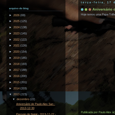
terça-feira, 17
arquivo do blog
Aniversário 
Hoje temos uma Papa Trilho
►
2026
(69)
►
2025
(125)
►
2024
(138)
►
2023
(145)
►
2022
(122)
►
2021
(126)
►
2020
(154)
►
2019
(185)
►
2018
(193)
►
2017
(188)
►
2016
(200)
►
2015
(201)
►
2014
(203)
▼
2013
(223)
▼
dezembro
(22)
Aniversário de Paulo Alex San -
2013-12-30
Publicada por
Paulo Alex
à
Passeio de Natal - 2013-12-22 -