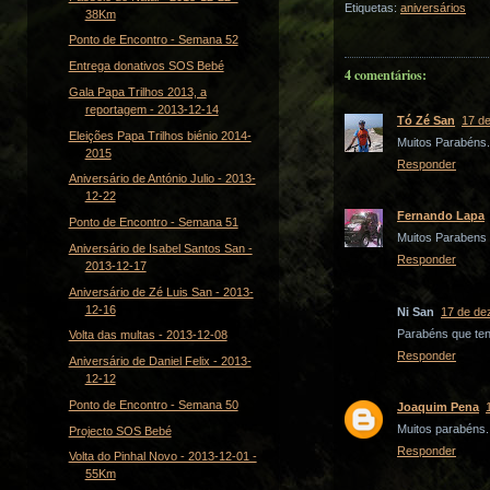
Etiquetas:
aniversários
38Km
Ponto de Encontro - Semana 52
Entrega donativos SOS Bebé
4 comentários:
Gala Papa Trilhos 2013, a
reportagem - 2013-12-14
Tó Zé San
17 d
Eleições Papa Trilhos biénio 2014-
Muitos Parabéns.
2015
Responder
Aniversário de António Julio - 2013-
12-22
Fernando Lapa
Ponto de Encontro - Semana 51
Muitos Parabens 
Aniversário de Isabel Santos San -
Responder
2013-12-17
Aniversário de Zé Luis San - 2013-
12-16
Ni San
17 de de
Parabéns que ten
Volta das multas - 2013-12-08
Responder
Aniversário de Daniel Felix - 2013-
12-12
Ponto de Encontro - Semana 50
Joaquim Pena
Muitos parabéns.
Projecto SOS Bebé
Responder
Volta do Pinhal Novo - 2013-12-01 -
55Km