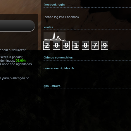
facebook login
Please log into Facebook.
visitas
2
0
8
1
8
7
9
r com a Natureza".
eres ir pedalar,
últimos comentários
s domingos,
08.00h
s onde são agendadas
conversas rápidas fb
as para publicação no
gps - strava