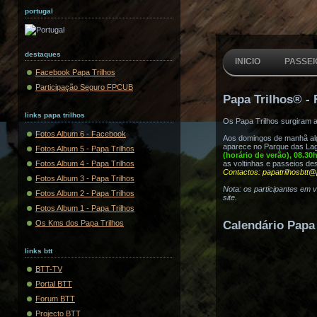
portugal
destaques
INICIO
PASSEI
Facebook Papa Trilhos
Participação Seguro FPCUB
Papa Trilhos® - 
links papa trilhos
Os Papa Trilhos surgiram 
Fotos Album 6 - Facebook
Aos domingos de manhã algu
aparece no Parque das Lag
Fotos Album 5 - Papa Trilhos
(horário de verão), 08.30
Fotos Album 4 - Papa Trilhos
as voltinhas e passeios de
Contactos: papatrilhosbtt@
Fotos Album 3 - Papa Trilhos
Nota: os participantes em 
Fotos Album 2 - Papa Trilhos
site.
Fotos Album 1 - Papa Trilhos
Os Kms dos Papa Trilhos
Calendário Papa 
links btt
BTT-TV
Portal BTT
Forum BTT
Projecto BTT