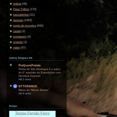
noticia
(46)
Papa Trilhos
(170)
passatempo
(21)
passeio
(1483)
ponto de encontro
(840)
saúde
(2)
sondagem
(8)
urgente
(2)
video
(97)
outros blogues btt
PraQuemPedala
Pedra de São Domingos é o palco
do 6° episódio do Expedições com
Henrique Avancini
Há 2 anos
BTTORANGE
Marco do “Monte Serves”
Há 6 anos
tempo
Tempo Fernão Ferro