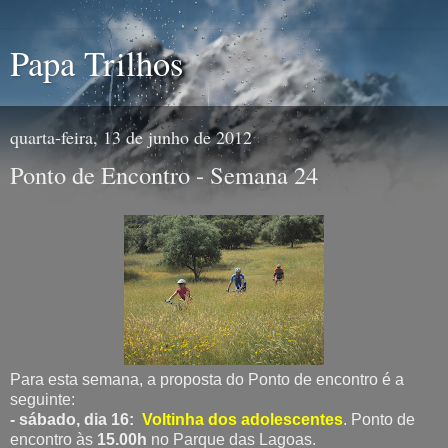
Papa Trilhos
quarta-feira, 13 de junho de 2012
Ponto de Encontro - Semana 24
Para esta semana, a proposta do Ponto de encontro é a
seguinte:
- sábado, dia 16:
Voltinha dos adolescentes
. Ponto de
encontro às
15.00h
no Parque das Lagoas.