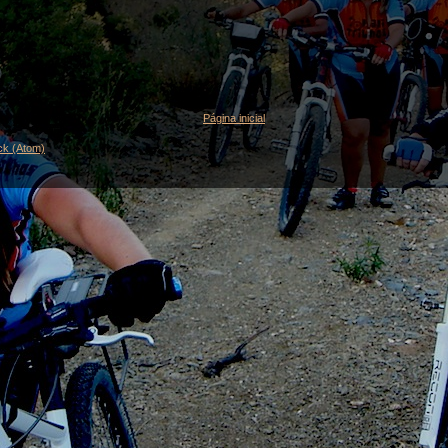
Página inicial
ck (Atom)