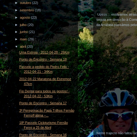
►
outubro
(22)
►
setembro
(18)
Upsss… estávamos atrasado
►
agosto
(23)
seguia em direcção à Comen
►
julho
(20)
da Arrábida passámos pelo
►
junho
(21)
►
maio
(29)
▼
abril
(20)
Uma Estreia - 2012-04-28 - 26Km
Ponto de Encontro - Semana 18
Passeio a pedido do Pedro Felix -
2012-04-21 - 34Km
2012-04-22 Maratona de Estremoz
47km
Fio Dental para todos os gostos! -
2012-04-22 - 53Km
Ponto de Encontro - Semana 17
3ª Peregrinação Papa Trilhos Fernão
Ferro/Fátima –...
18º Passeio Cicloturismo Fernão
Ferro a 25 de Abril
Neste trajecto não faltou 
Ponto de Encontro - Semana 16