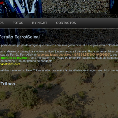
OS
FOTOS
BY NIGHT
CONTACTOS
Fernão Ferro/Seixal
a partir de um grupo de amigos que têm em comum o gosto pelo BTT e cujo o lema é "Pedala
ns elementos da equipa e outros amigos juntam-se para ir pedalar. Por isso se também quis
oas de Fernão Ferro/Seixal (
largo das festas populares - GPS 38,557800º -9,091630º
), ao
h (horário de inverno)
.
Vê a mensagem de
"Ponto de Encontro"
publicada todas as semana
ssa semana. Uso obrigatório de capacete.
papatrilhos.com
voltinhas ou eventos Papa Trilhos aceitam a cedência dos direitos de imagem nas fotos tirad
Trilhos