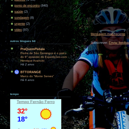
ponto de encontro
(840)
saúde
(2)
sondagem
(8)
urgente
(2)
video
(97)
Mensagem mais recente
outros blogues btt
Subscrever:
Enviar feedba
PraQuemPedala
Pedra de São Domingos é o palco
do 6° episódio do Expedições com
Henrique Avancini
Há 2 anos
BTTORANGE
Marco do “Monte Serves”
Há 6 anos
tempo
Tempo Fernão Ferro