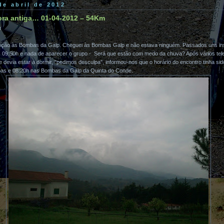
de abril de 2012
ora antiga… 01-04-2012 – 54Km
n
reção às Bombas da Galp. Cheguei às Bombas Galp e não estava ninguém. Passados uns in
o. 09:50h e nada de aparecer o grupo - Será que estão com medo da chuva? Após vários tel
 devia estar a dormir, “pedimos desculpa”, informou-nos que o horário do encontro tinha sid
as e 08:20h nas Bombas da Galp da Quinta do Conde.