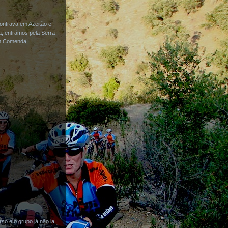
ontrava em Azeitão e
a, entrámos pela Serra
im Comenda.
so e o grupo já não ia