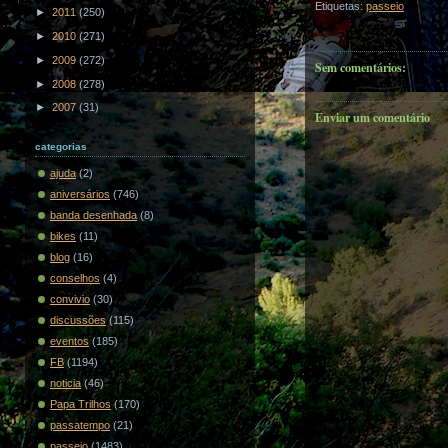
Etiquetas:
passeio
►
2011
(250)
►
2010
(271)
►
2009
(272)
Sem comentários:
►
2008
(278)
►
2007
(31)
Enviar um comentário
categorias
ajuda
(2)
aniversários
(746)
banda desenhada
(8)
bikes
(11)
blog
(16)
conselhos
(4)
convivio
(30)
discussões
(115)
eventos
(185)
FB
(1194)
noticia
(46)
Papa Trilhos
(170)
passatempo
(21)
passeio
(1483)