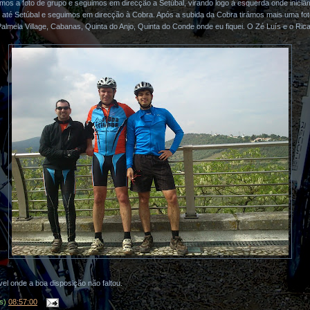
os a foto de grupo e seguimos em direcção a Setúbal, virando logo à esquerda onde iniciá
até Setúbal e seguimos em direcção à Cobra. Após a subida da Cobra tirámos mais uma fot
lmela Village, Cabanas, Quinta do Anjo, Quinta do Conde onde eu fiquei. O Zé Luís e o Ric
vel onde a boa disposição não faltou.
(s)
08:57:00