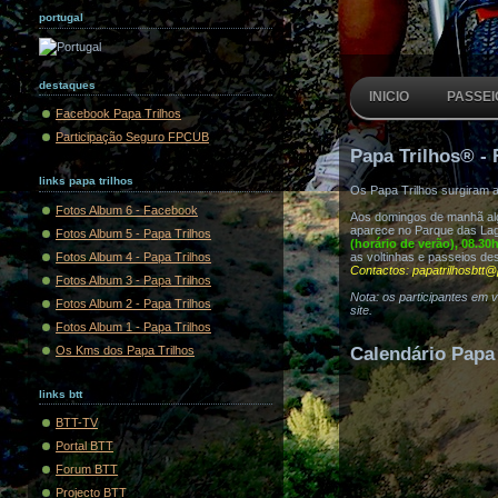
portugal
destaques
INICIO
PASSEI
Facebook Papa Trilhos
Participação Seguro FPCUB
Papa Trilhos® - 
links papa trilhos
Os Papa Trilhos surgiram 
Fotos Album 6 - Facebook
Aos domingos de manhã algu
aparece no Parque das Lag
Fotos Album 5 - Papa Trilhos
(horário de verão), 08.30
Fotos Album 4 - Papa Trilhos
as voltinhas e passeios de
Contactos: papatrilhosbtt@
Fotos Album 3 - Papa Trilhos
Nota: os participantes em 
Fotos Album 2 - Papa Trilhos
site.
Fotos Album 1 - Papa Trilhos
Os Kms dos Papa Trilhos
Calendário Papa 
links btt
BTT-TV
Portal BTT
Forum BTT
Projecto BTT