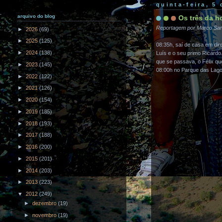
quinta-feira, 5 
arquivo do blog
Os três da h
Reportagem por Marco Sa
►
2026
(69)
►
2025
(125)
08:35h, saí de casa em di
►
2024
(138)
Luís e o seu primo Ricard
que se passava, o Félix que
►
2023
(145)
08:00h no Parque das Lago
►
2022
(122)
►
2021
(126)
►
2020
(154)
►
2019
(185)
►
2018
(193)
►
2017
(188)
►
2016
(200)
►
2015
(201)
►
2014
(203)
►
2013
(223)
▼
2012
(249)
►
dezembro
(19)
►
novembro
(19)