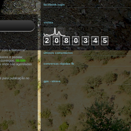
facebook login
visitas
2
0
8
0
3
4
5
r com a Natureza".
últimos comentários
eres ir pedalar,
s domingos,
08.00h
conversas rápidas fb
s onde são agendadas
as para publicação no
gps - strava