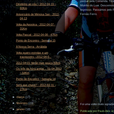
passar pela Comenda. Tirám
Direitinho ao céu – 2012-04-15 –
Moinho do Luar. Descemos 
60Km
regresso. Passámos pelo Pa
Fernão Ferro.
Aniversário de Mimosa San - 2012-
04-13
Volta da Apostiça - 2012-04-07 -
31Km
Volta Pascal - 2012-04-08 - 47Km
Ponto de Encontro - Semana 15
A Nossa Serra - Arrábida
Volta quatro estrelas e um
travesseiro - 2012-04-0...
2012-04-01 Verão mas pouco 50km
Os três da hora antiga… 01-04-2012
– 54Km
Ponto de Encontro - Semana 14
Será que chove? - 2012-03-31 -
27Km
►
março
(17)
►
fevereiro
(23)
Foi uma volta muito agradá
►
janeiro
(18)
Publicada por
Paulo Alex
à