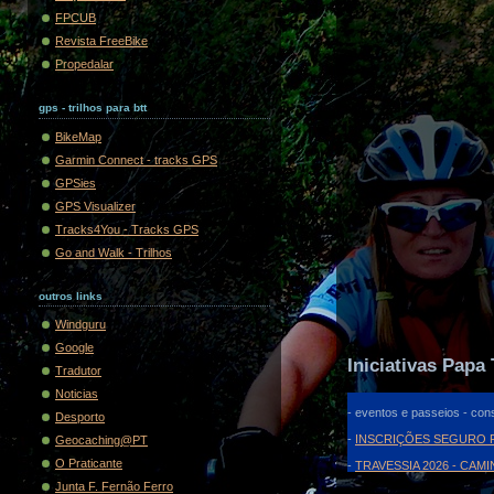
FPCUB
Revista FreeBike
Propedalar
gps - trilhos para btt
BikeMap
Garmin Connect - tracks GPS
GPSies
GPS Visualizer
Tracks4You - Tracks GPS
Go and Walk - Trilhos
outros links
Windguru
Google
Iniciativas Papa 
Tradutor
Noticias
- eventos e passeios - cons
Desporto
-
INSCRIÇÕES SEGURO F
Geocaching@PT
O Praticante
-
TRAVESSIA 2026 - CAM
Junta F. Fernão Ferro