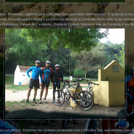
s 40 minutos. Ligámos para o Rikybike San para saber onde estavam. O grupo já se enc
da. Foi então que iniciámos o percurso em direcção à Comenda. Até Azeitão foi por estrad
s Picheleiros, Parque de Campismo, Quinta do Esteval, Sobreiros Vale da Comenda e por f
lama com fartura. Entrámos em contacto novamente com o Rikybike San, que alterara o percur