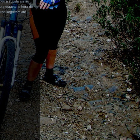
mos a subida até ao
o e estava na hora do
ardo seguiram até