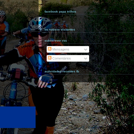
facebook papa trilhos
os nossos visitantes
subscrever rss
Mensagens
Comentários
actividades recentes fb