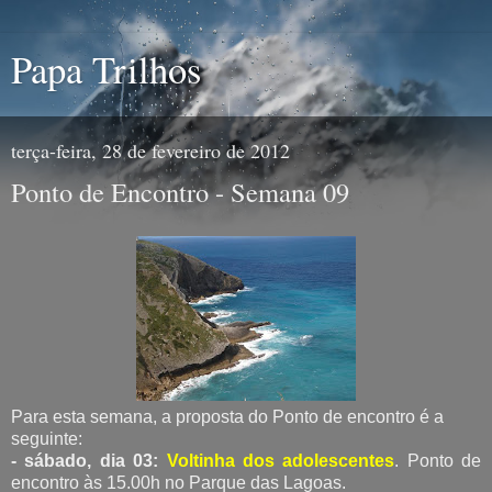
Papa Trilhos
terça-feira, 28 de fevereiro de 2012
Ponto de Encontro - Semana 09
Para esta semana, a proposta do Ponto de encontro é a
seguinte:
- sábado, dia 03:
Voltinha dos adolescentes
. Ponto de
encontro às 15.00h no Parque das Lagoas.