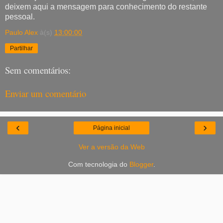
deixem aqui a mensagem para conhecimento do restante
pessoal.
Paulo Alex
à(s)
13:00:00
Partilhar
Sem comentários:
Enviar um comentário
‹
›
Página inicial
Ver a versão da Web
Com tecnologia do
Blogger
.