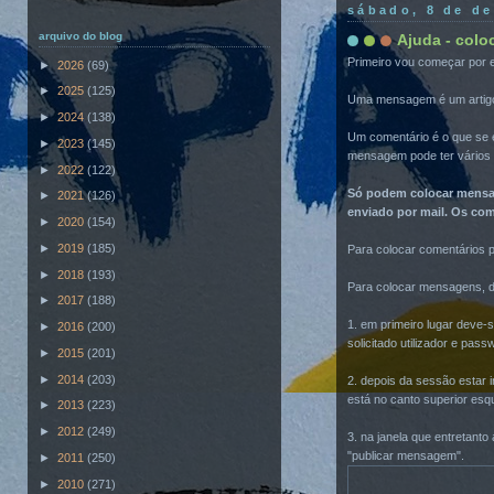
sábado, 8 de d
arquivo do blog
Ajuda - col
Primeiro vou começar por 
►
2026
(69)
►
2025
(125)
Uma mensagem é um artigo 
►
2024
(138)
Um comentário é o que se 
►
2023
(145)
mensagem pode ter vários 
►
2022
(122)
Só podem colocar mensag
►
2021
(126)
enviado por mail.
Os com
►
2020
(154)
►
2019
(185)
Para colocar comentários p
►
2018
(193)
Para colocar mensagens, d
►
2017
(188)
1. em primeiro lugar deve-s
►
2016
(200)
solicitado utilizador e pas
►
2015
(201)
►
2014
(203)
2. depois da sessão estar 
está no canto superior esq
►
2013
(223)
►
2012
(249)
3. na janela que entretant
"publicar mensagem".
►
2011
(250)
►
2010
(271)