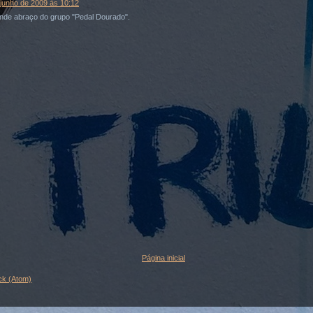
 junho de 2009 às 10:12
nde abraço do grupo "Pedal Dourado".
Página inicial
ck (Atom)