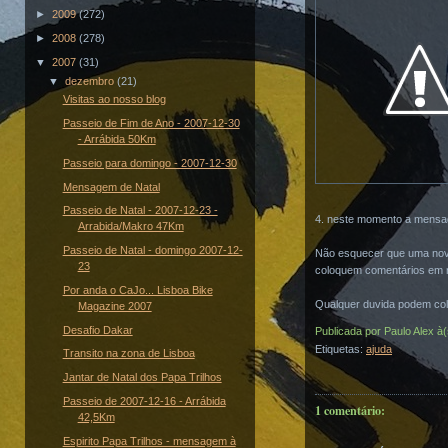
►
2009
(272)
►
2008
(278)
▼
2007
(31)
▼
dezembro
(21)
Visitas ao nosso blog
Passeio de Fim de Ano - 2007-12-30
- Arrábida 50Km
Passeio para domingo - 2007-12-30
Mensagem de Natal
Passeio de Natal - 2007-12-23 -
4. neste momento a mensagem
Arrabida/Makro 47Km
Passeio de Natal - domingo 2007-12-
Não esquecer que uma nov
23
coloquem comentários em 
Por anda o CaJo... Lisboa Bike
Qualquer duvida podem col
Magazine 2007
Desafio Dakar
Publicada por
Paulo Alex
à
Etiquetas:
ajuda
Transito na zona de Lisboa
Jantar de Natal dos Papa Trilhos
Passeio de 2007-12-16 - Arrábida
1 comentário:
42,5Km
Espirito Papa Trilhos - mensagem à