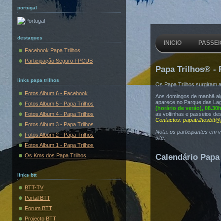
portugal
destaques
INICIO
PASSEI
Facebook Papa Trilhos
Participação Seguro FPCUB
Papa Trilhos® - 
links papa trilhos
Os Papa Trilhos surgiram 
Fotos Album 6 - Facebook
Aos domingos de manhã algu
aparece no Parque das Lag
Fotos Album 5 - Papa Trilhos
(horário de verão), 08.30
Fotos Album 4 - Papa Trilhos
as voltinhas e passeios de
Contactos: papatrilhosbtt@
Fotos Album 3 - Papa Trilhos
Nota: os participantes em 
Fotos Album 2 - Papa Trilhos
site.
Fotos Album 1 - Papa Trilhos
Os Kms dos Papa Trilhos
Calendário Papa 
links btt
BTT-TV
Portal BTT
Forum BTT
Projecto BTT