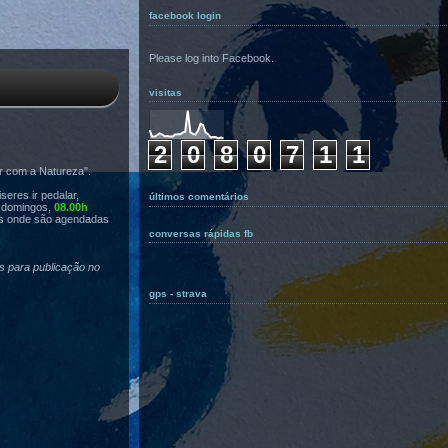
facebook login
Please log into Facebook.
visitas
2
0
8
0
7
1
1
r com a Natureza".
eres ir pedalar,
últimos comentários
s domingos,
08.00h
s onde são agendadas
conversas rápidas fb
as para publicação no
gps - strava