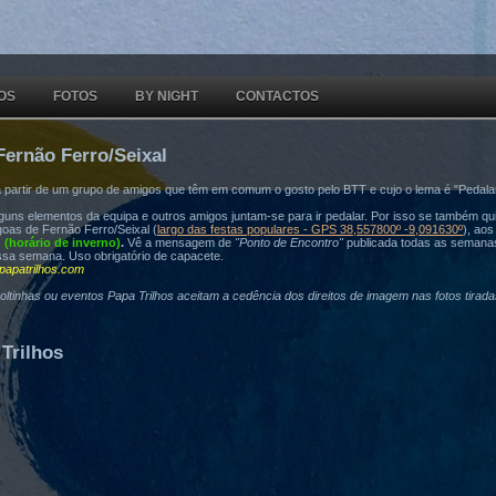
OS
FOTOS
BY NIGHT
CONTACTOS
Fernão Ferro/Seixal
a partir de um grupo de amigos que têm em comum o gosto pelo BTT e cujo o lema é "Pedala
ns elementos da equipa e outros amigos juntam-se para ir pedalar. Por isso se também quis
oas de Fernão Ferro/Seixal (
largo das festas populares - GPS 38,557800º -9,091630º
), ao
h (horário de inverno)
.
Vê a mensagem de
"Ponto de Encontro"
publicada todas as semana
ssa semana. Uso obrigatório de capacete.
papatrilhos.com
voltinhas ou eventos Papa Trilhos aceitam a cedência dos direitos de imagem nas fotos tirad
Trilhos