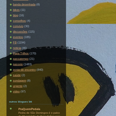
banda desenhada
(8)
bikes
(11)
blog
(16)
conselhos
(4)
convivio
(30)
discussões
(115)
eventos
(185)
FB
(1194)
noticia
(46)
Papa Trilhos
(170)
passatempo
(21)
passeio
(1483)
ponto de encontro
(840)
saúde
(2)
sondagem
(8)
urgente
(2)
video
(97)
outros blogues btt
PraQuemPedala
Pedra de São Domingos é o palco