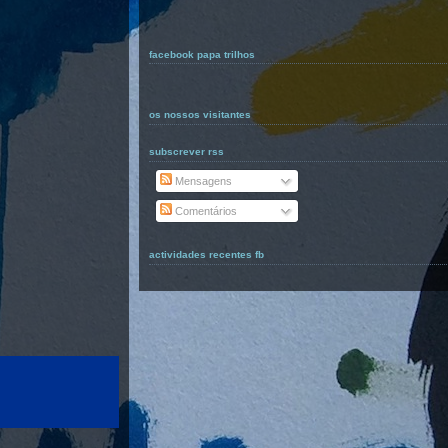
facebook papa trilhos
os nossos visitantes
subscrever rss
Mensagens
Comentários
actividades recentes fb