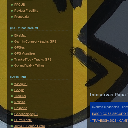
FPCUB
Revista FreeBike
Propedalar
gps - trilhos para btt
BikeMap
Garmin Connect - tracks GPS
GPSies
GPS Visualizer
Tracks4You - Tracks GPS
Go and Walk - Trilhos
outros links
Windguru
Google
Iniciativas Papa 
Tradutor
Noticias
- eventos e passeios - cons
Desporto
-
INSCRIÇÕES SEGURO F
Geocaching@PT
O Praticante
-
TRAVESSIA 2026 - CAM
Junta F. Fernão Ferro