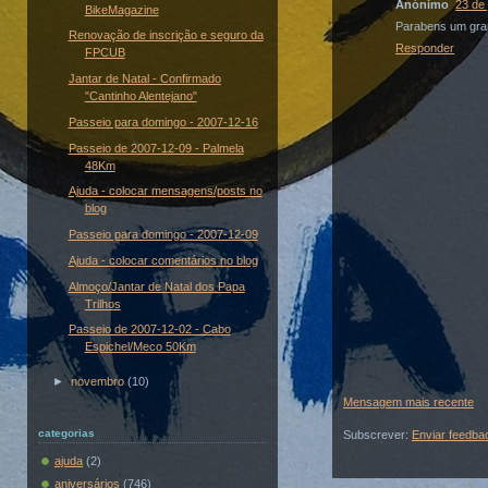
Anónimo
23 de
BikeMagazine
Parabens um gra
Renovação de inscrição e seguro da
Responder
FPCUB
Jantar de Natal - Confirmado
"Cantinho Alentejano"
Passeio para domingo - 2007-12-16
Passeio de 2007-12-09 - Palmela
48Km
Ajuda - colocar mensagens/posts no
blog
Passeio para domingo - 2007-12-09
Ajuda - colocar comentários no blog
Almoço/Jantar de Natal dos Papa
Trilhos
Passeio de 2007-12-02 - Cabo
Espichel/Meco 50Km
►
novembro
(10)
Mensagem mais recente
categorias
Subscrever:
Enviar feedba
ajuda
(2)
aniversários
(746)