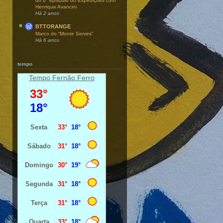
do 6° episódio do Expedições com
Henrique Avancini
Há 2 anos
BTTORANGE
Marco do “Monte Serves”
Há 6 anos
tempo
Tempo Fernão Ferro