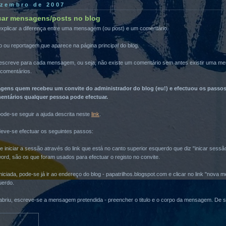
ezembro de 2007
ocar mensagens/posts no blog
explicar a diferença entre uma mensagem (ou post) e um comentário.
ou reportagem que aparece na página principal do blog.
escreve para cada mensagem, ou seja, não existe um comentário sem antes existir uma 
comentários.
ens quem recebeu um convite do administrador do blog (eu!) e efectuou os passos 
entários qualquer pessoa pode efectuar.
ode-se seguir a ajuda descrita neste
link
.
eve-se efectuar os seguintes passos:
e iniciar a sessão através do link que está no canto superior esquerdo que diz "inicar sessão"
sword, são os que foram usados para efectuar o registo no convite.
iniciada, pode-se já ir ao endereço do blog - papatrilhos.blogspot.com e clicar no link "no
uerdo.
o abriu, escreve-se a mensagem pretendida - preencher o titulo e o corpo da mensagem. De 