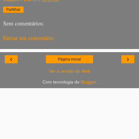
Partilhar
Sem comentários:
Enviar um comentário
‹
›
Página inicial
Ver a versão da Web
Com tecnologia do
Blogger
.