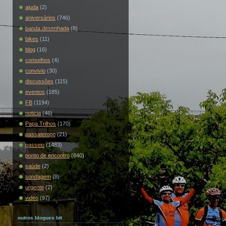
ajuda
(2)
aniversários
(746)
banda desenhada
(8)
bikes
(11)
blog
(16)
conselhos
(4)
convivio
(30)
discussões
(115)
eventos
(185)
FB
(1194)
noticia
(46)
Papa Trilhos
(170)
passatempo
(21)
passeio
(1483)
ponto de encontro
(840)
saúde
(2)
sondagem
(8)
urgente
(2)
video
(97)
outros blogues btt