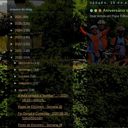
sábado, 15 de 
arquivo do blog
Aniversário 
Hoje temos um Papa Trilhos
►
2026
(69)
►
2025
(125)
►
2024
(138)
►
2023
(145)
►
2022
(122)
►
2021
(126)
▼
2020
(154)
►
dezembro
(13)
►
novembro
(14)
►
outubro
(14)
►
setembro
(15)
▼
agosto
(14)
A Volta sempre a "bombar"... - 2020-
08-23 - 46Km/5...
Ponto de Encontro - Semana 35
Fio Dental e Comenda - 2020-08-16 -
51Km/591mD+
Ponto de Encontro - Semana 34