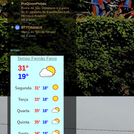
PraQuemPedala
Pedra de São Domingos é o palco
do 6° episódio do Expedições com
Henrique Avancini
Há 2 anos
BTTORANGE
Marco do “Monte Serves”
Há 6 anos
tempo
Tempo Fernão Ferro