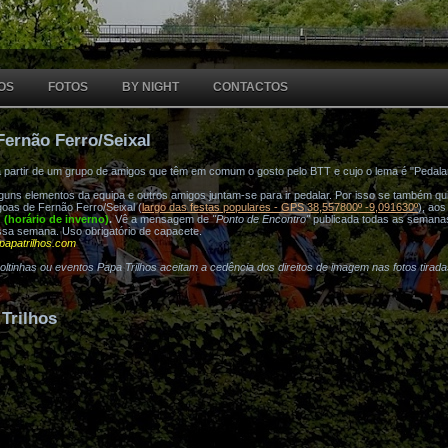
OS
FOTOS
BY NIGHT
CONTACTOS
Fernão Ferro/Seixal
a partir de um grupo de amigos que têm em comum o gosto pelo BTT e cujo o lema é "Pedala
ns elementos da equipa e outros amigos juntam-se para ir pedalar. Por isso se também quis
oas de Fernão Ferro/Seixal (
largo das festas populares - GPS 38,557800º -9,091630º
), ao
h (horário de inverno)
.
Vê a mensagem de
"Ponto de Encontro"
publicada todas as semana
ssa semana. Uso obrigatório de capacete.
papatrilhos.com
voltinhas ou eventos Papa Trilhos aceitam a cedência dos direitos de imagem nas fotos tirad
Trilhos