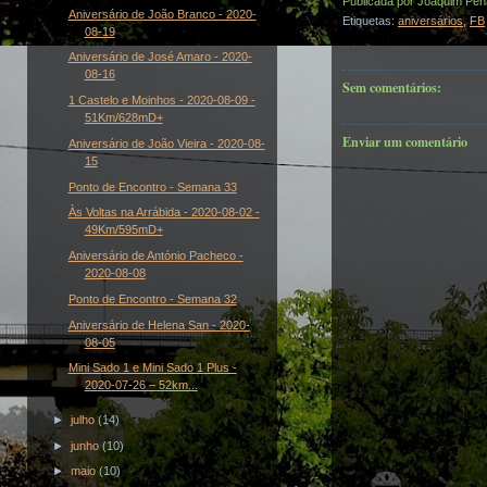
Publicada por
Joaquim Pen
Aniversário de João Branco - 2020-
Etiquetas:
aniversários
,
FB
08-19
Aniversário de José Amaro - 2020-
08-16
Sem comentários:
1 Castelo e Moinhos - 2020-08-09 -
51Km/628mD+
Enviar um comentário
Aniversário de João Vieira - 2020-08-
15
Ponto de Encontro - Semana 33
Às Voltas na Arrábida - 2020-08-02 -
49Km/595mD+
Aniversário de António Pacheco -
2020-08-08
Ponto de Encontro - Semana 32
Aniversário de Helena San - 2020-
08-05
Mini Sado 1 e Mini Sado 1 Plus -
2020-07-26 – 52km...
►
julho
(14)
►
junho
(10)
►
maio
(10)