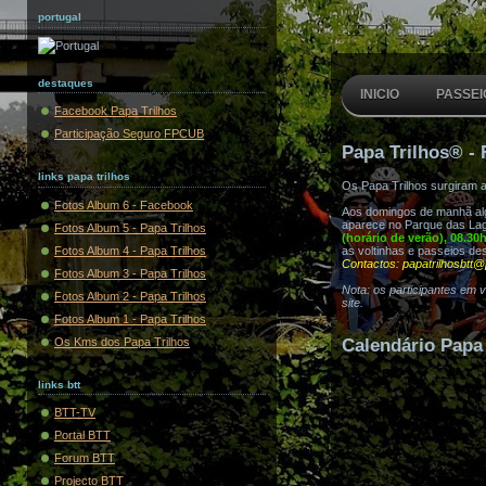
portugal
destaques
INICIO
PASSEI
Facebook Papa Trilhos
Participação Seguro FPCUB
Papa Trilhos® - 
links papa trilhos
Os Papa Trilhos surgiram 
Fotos Album 6 - Facebook
Aos domingos de manhã algu
aparece no Parque das Lag
Fotos Album 5 - Papa Trilhos
(horário de verão), 08.30
Fotos Album 4 - Papa Trilhos
as voltinhas e passeios de
Contactos: papatrilhosbtt@
Fotos Album 3 - Papa Trilhos
Nota: os participantes em 
Fotos Album 2 - Papa Trilhos
site.
Fotos Album 1 - Papa Trilhos
Os Kms dos Papa Trilhos
Calendário Papa 
links btt
BTT-TV
Portal BTT
Forum BTT
Projecto BTT