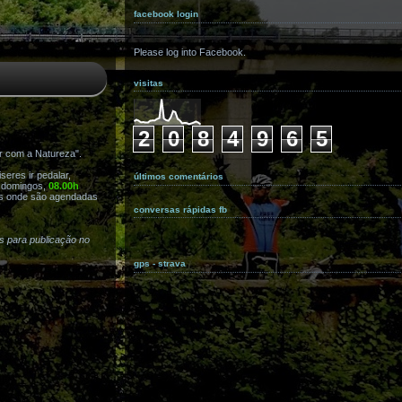
facebook login
Please log into Facebook.
visitas
2
0
8
4
9
6
5
r com a Natureza".
eres ir pedalar,
últimos comentários
s domingos,
08.00h
s onde são agendadas
conversas rápidas fb
as para publicação no
gps - strava