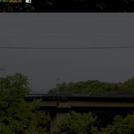
a
à(s)
06:00:00