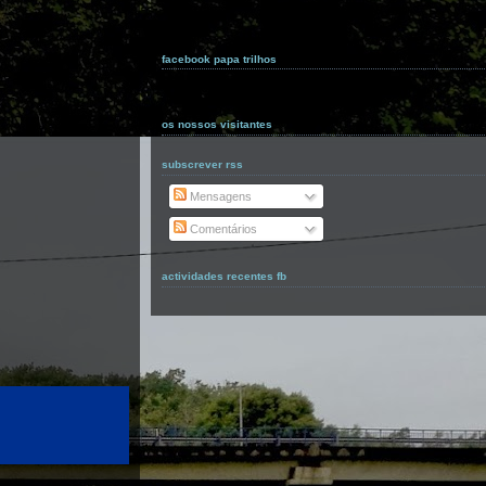
facebook papa trilhos
os nossos visitantes
subscrever rss
Mensagens
Comentários
actividades recentes fb