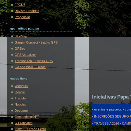
FPCUB
Revista FreeBike
Propedalar
gps - trilhos para btt
BikeMap
Garmin Connect - tracks GPS
GPSies
GPS Visualizer
Tracks4You - Tracks GPS
Go and Walk - Trilhos
outros links
Windguru
Google
Iniciativas Papa 
Tradutor
Noticias
- eventos e passeios - cons
Desporto
-
INSCRIÇÕES SEGURO F
Geocaching@PT
O Praticante
-
TRAVESSIA 2026 - CAM
Junta F. Fernão Ferro