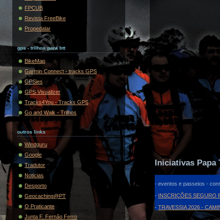
FPCUB
Revista FreeBike
Propedalar
gps - trilhos para btt
BikeMap
Garmin Connect - tracks GPS
GPSies
GPS Visualizer
Tracks4You - Tracks GPS
Go and Walk - Trilhos
outros links
Windguru
Google
Iniciativas Papa 
Tradutor
Noticias
- eventos e passeios - cons
Desporto
-
INSCRIÇÕES SEGURO F
Geocaching@PT
O Praticante
-
TRAVESSIA 2026 - CAM
Junta F. Fernão Ferro