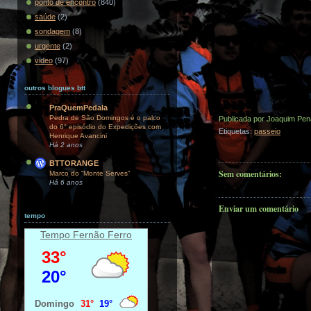
ponto de encontro
(840)
saúde
(2)
sondagem
(8)
urgente
(2)
video
(97)
outros blogues btt
PraQuemPedala
Pedra de São Domingos é o palco
Publicada por
Joaquim Pen
do 6° episódio do Expedições com
Etiquetas:
passeio
Henrique Avancini
Há 2 anos
BTTORANGE
Sem comentários:
Marco do “Monte Serves”
Há 6 anos
Enviar um comentário
tempo
Tempo Fernão Ferro