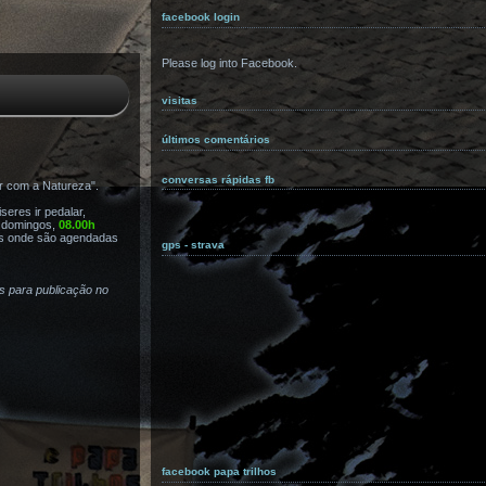
facebook login
Please log into Facebook.
visitas
últimos comentários
conversas rápidas fb
r com a Natureza".
eres ir pedalar,
s domingos,
08.00h
s onde são agendadas
gps - strava
as para publicação no
facebook papa trilhos