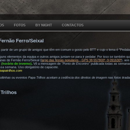
OS
FOTOS
BY NIGHT
CONTACTOS
Fernão Ferro/Seixal
a partir de um grupo de amigos que têm em comum o gosto pelo BTT e cujo o lema é "Pedala
ns elementos da equipa e outros amigos juntam-se para ir pedalar. Por isso se também quis
oas de Fernão Ferro/Seixal (
largo das festas populares - GPS 38,557800º -9,091630º
), ao
h (horário de inverno)
.
Vê a mensagem de
"Ponto de Encontro"
publicada todas as semana
ssa semana. Uso obrigatório de capacete.
papatrilhos.com
voltinhas ou eventos Papa Trilhos aceitam a cedência dos direitos de imagem nas fotos tirad
Trilhos