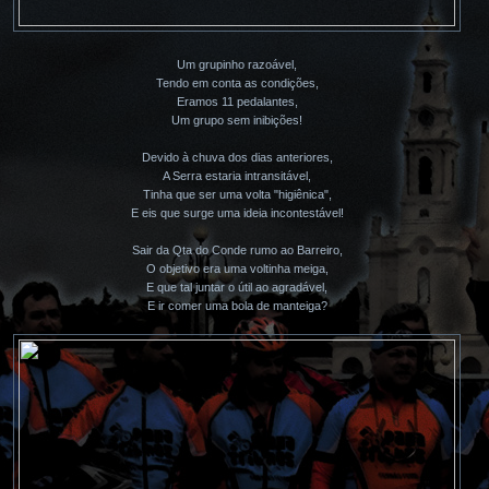
Um grupinho razoável,
Tendo em conta as condições,
Eramos 11 pedalantes,
Um grupo sem inibições!
Devido à chuva dos dias anteriores,
A Serra estaria intransitável,
Tinha que ser uma volta "higiênica",
E eis que surge uma ideia incontestável!
Sair da Qta do Conde rumo ao Barreiro,
O objetivo era uma voltinha meiga,
E que tal juntar o útil ao agradável,
E ir comer uma bola de manteiga?