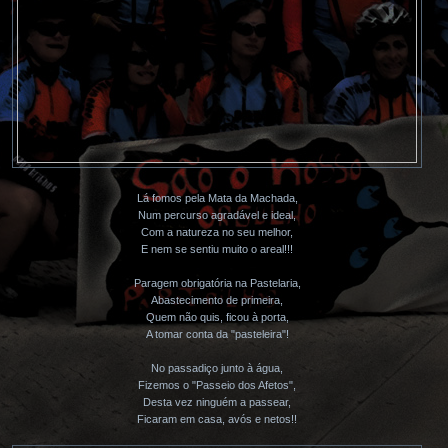
Lá fomos pela Mata da Machada,
Num percurso agradável e ideal,
Com a natureza no seu melhor,
E nem se sentiu muito o areal!!!
Paragem obrigatória na Pastelaria,
Abastecimento de primeira,
Quem não quis, ficou à porta,
A tomar conta da "pasteleira"!
No passadiço junto à água,
Fizemos o "Passeio dos Afetos",
Desta vez ninguém a passear,
Ficaram em casa, avós e netos!!