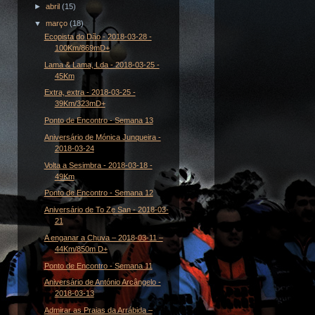
►
abril
(15)
▼
março
(18)
Ecopista do Dão - 2018-03-28 -
100Km/869mD+
Lama & Lama, Lda - 2018-03-25 -
45Km
Extra, extra - 2018-03-25 -
39Km/323mD+
Ponto de Encontro - Semana 13
Aniversário de Mónica Junqueira -
2018-03-24
Volta a Sesimbra - 2018-03-18 -
49Km
Ponto de Encontro - Semana 12
Aniversário de To Ze San - 2018-03-
21
A enganar a Chuva – 2018-03-11 –
44Km/850m D+
Ponto de Encontro - Semana 11
Aniversário de António Arcângelo -
2018-03-13
Admirar as Praias da Arrábida –