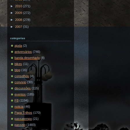
►
2010
(271)
►
2009
(272)
►
2008
(278)
►
2007
(31)
categorias
ajuda
(2)
aniversários
(746)
banda desenhada
(8)
bikes
(11)
blog
(16)
conselhos
(4)
convivio
(30)
discussões
(115)
eventos
(185)
FB
(1194)
noticia
(46)
Papa Trilhos
(170)
passatempo
(21)
passeio
(1483)