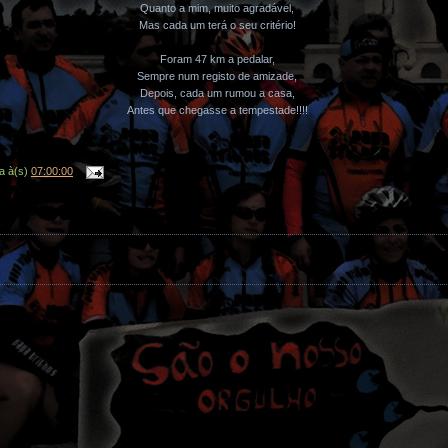
Quanto a mim, muito agradável,
Mas cada um terá o seu critério!
Foram 47 km a pedalar,
Sempre num registo de amizade,
Depois, cada um rumou a casa,
Antes que chegasse a tempestade!!!!
a
à(s)
07:00:00