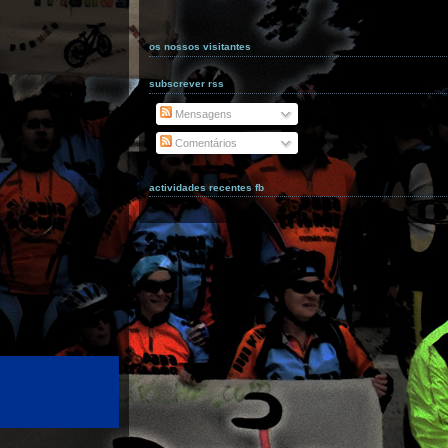
os nossos visitantes
subscrever rss
Mensagens
Comentários
actividades recentes fb