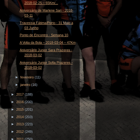
2018-02-25 – 65Km/...
Aniversário de Marlene San - 2018-
03-11
Travessia Fátima/Porto - 31 Maio a
03 Junho
Ponto de Encontro - Semana 10
A Volta da Bola – 2018-03-04 – 47Km
Aniversário Junior Sara Prazeres -
2018-03-02
Aniversário Junior Sofia Prazeres -
2018-03-02
►
fevereiro
(11)
►
janeiro
(16)
►
2017
(188)
►
2016
(200)
►
2015
(201)
►
2014
(203)
►
2013
(223)
►
2012
(249)
►
2011
(250)