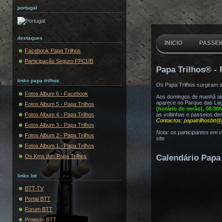
portugal
destaques
INICIO
PASSEI
Facebook Papa Trilhos
Participação Seguro FPCUB
Papa Trilhos® - 
links papa trilhos
Os Papa Trilhos surgiram 
Fotos Album 6 - Facebook
Aos domingos de manhã algu
aparece no Parque das Lag
Fotos Album 5 - Papa Trilhos
(horário de verão), 08.30
Fotos Album 4 - Papa Trilhos
as voltinhas e passeios de
Contactos: papatrilhosbtt@
Fotos Album 3 - Papa Trilhos
Nota: os participantes em 
Fotos Album 2 - Papa Trilhos
site.
Fotos Album 1 - Papa Trilhos
Os Kms dos Papa Trilhos
Calendário Papa 
links btt
BTT-TV
Portal BTT
Forum BTT
Projecto BTT