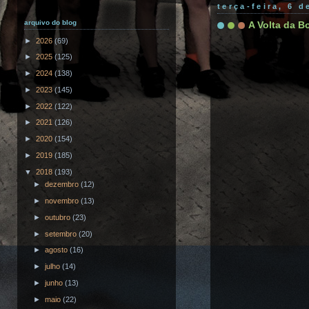
terça-feira, 6 
arquivo do blog
A Volta da B
►
2026
(69)
►
2025
(125)
►
2024
(138)
►
2023
(145)
►
2022
(122)
►
2021
(126)
►
2020
(154)
►
2019
(185)
▼
2018
(193)
►
dezembro
(12)
►
novembro
(13)
►
outubro
(23)
►
setembro
(20)
►
agosto
(16)
►
julho
(14)
►
junho
(13)
►
maio
(22)