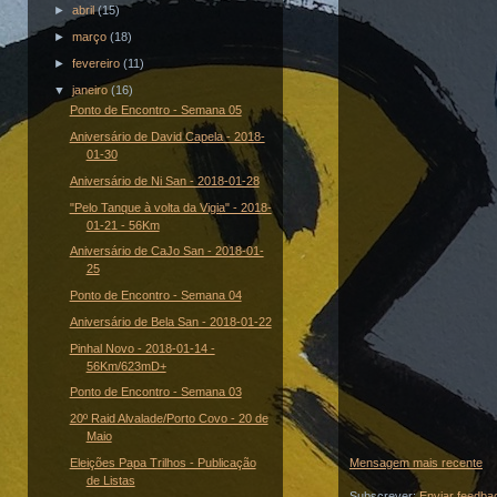
►
abril
(15)
►
março
(18)
►
fevereiro
(11)
▼
janeiro
(16)
Ponto de Encontro - Semana 05
Aniversário de David Capela - 2018-
01-30
Aniversário de Ni San - 2018-01-28
"Pelo Tanque à volta da Vigia" - 2018-
01-21 - 56Km
Aniversário de CaJo San - 2018-01-
25
Ponto de Encontro - Semana 04
Aniversário de Bela San - 2018-01-22
Pinhal Novo - 2018-01-14 -
56Km/623mD+
Ponto de Encontro - Semana 03
20º Raid Alvalade/Porto Covo - 20 de
Maio
Eleições Papa Trilhos - Publicação
Mensagem mais recente
de Listas
Subscrever:
Enviar feedba