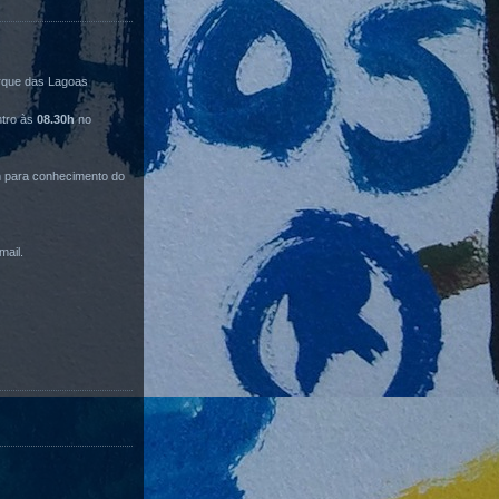
rque das Lagoas
ntro às
08.30h
no
m para conhecimento do
mail.