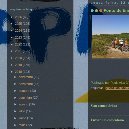
sexta-feira, 12
arquivo do blog
Ponto de En
►
2026
(69)
►
2025
(125)
►
2024
(138)
►
2023
(145)
►
2022
(122)
►
2021
(126)
►
2020
(154)
►
2019
(185)
▼
2018
(193)
►
dezembro
(12)
Publicada por
Paulo Alex
à
►
novembro
(13)
Etiquetas:
ponto de encont
►
outubro
(23)
►
setembro
(20)
►
agosto
(16)
Sem comentários:
►
julho
(14)
►
junho
(13)
Enviar um comentário
►
maio
(22)