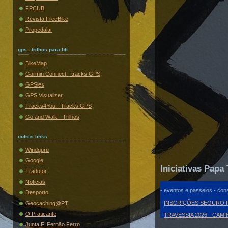
FPCUB
Revista FreeBike
Propedalar
gps - trilhos para btt
BikeMap
Garmin Connect - tracks GPS
GPSies
GPS Visualizer
Tracks4You - Tracks GPS
Go and Walk - Trilhos
outros links
Windguru
Google
Iniciativas Papa 
Tradutor
Noticias
- eventos e passeios - cons
Desporto
-
INSCRIÇÕES SEGURO F
Geocaching@PT
O Praticante
-
TRAVESSIA 2026 - CAM
Junta F. Fernão Ferro