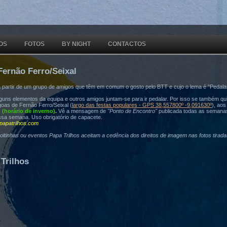
OS
FOTOS
BY NIGHT
CONTACTOS
Fernão Ferro/Seixal
a partir de um grupo de amigos que têm em comum o gosto pelo BTT e cujo o lema é "Pedala
ns elementos da equipa e outros amigos juntam-se para ir pedalar. Por isso se também quis
oas de Fernão Ferro/Seixal (
largo das festas populares - GPS 38,557800º -9,091630º
), ao
h (horário de inverno)
.
Vê a mensagem de
"Ponto de Encontro"
publicada todas as semana
ssa semana. Uso obrigatório de capacete.
papatrilhos.com
voltinhas ou eventos Papa Trilhos aceitam a cedência dos direitos de imagem nas fotos tirad
Trilhos