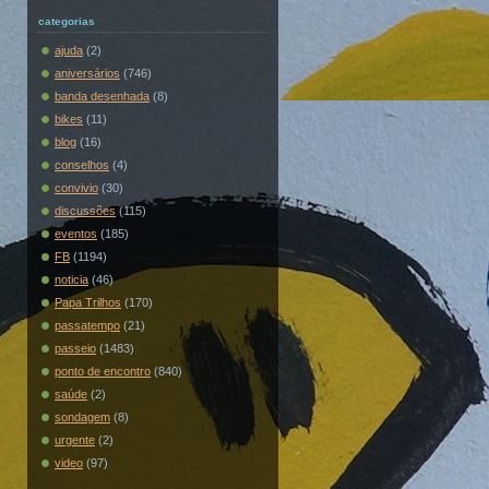
categorias
ajuda
(2)
aniversários
(746)
banda desenhada
(8)
bikes
(11)
blog
(16)
conselhos
(4)
convivio
(30)
discussões
(115)
eventos
(185)
FB
(1194)
noticia
(46)
Papa Trilhos
(170)
passatempo
(21)
passeio
(1483)
ponto de encontro
(840)
saúde
(2)
sondagem
(8)
urgente
(2)
video
(97)