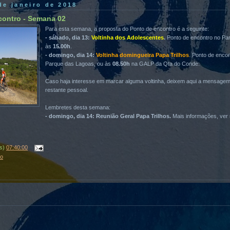
 de janeiro de 2018
contro - Semana 02
Para esta semana, a proposta do Ponto de encontro é a seguinte:
- sábado, dia 13:
Voltinha dos Adolescentes
.
Ponto de encontro no Pa
às
15.00h
.
- domingo, dia 14:
Voltinha domingueira Papa Trilhos
. Ponto de enco
Parque das Lagoas, ou às
08.50h
na GALP da Qta do Conde.
Caso haja interesse em marcar alguma voltinha, deixem aqui a mensage
restante pessoal.
Lembretes desta semana:
- domingo, dia 14: Reunião Geral Papa Trilhos.
Mais informações, ver 
(s)
07:40:00
ro