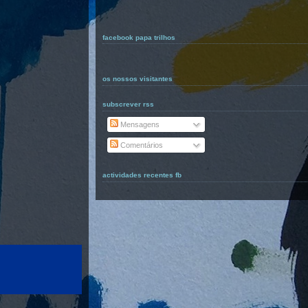
facebook papa trilhos
os nossos visitantes
subscrever rss
Mensagens
Comentários
actividades recentes fb