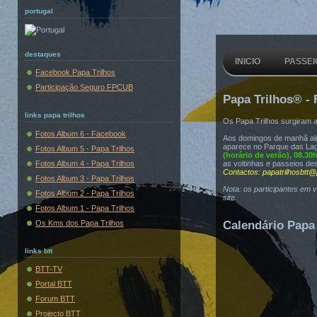
portugal
destaques
INICIO
PASSEI
Facebook Papa Trilhos
Participação Seguro FPCUB
Papa Trilhos® - 
links papa trilhos
Os Papa Trilhos surgiram 
Fotos Album 6 - Facebook
Aos domingos de manhã algu
aparece no Parque das Lag
Fotos Album 5 - Papa Trilhos
(horário de verão), 08.30
Fotos Album 4 - Papa Trilhos
as voltinhas e passeios de
Contactos: papatrilhosbtt@
Fotos Album 3 - Papa Trilhos
Nota: os participantes em 
Fotos Album 2 - Papa Trilhos
site.
Fotos Album 1 - Papa Trilhos
Os Kms dos Papa Trilhos
Calendário Papa 
links btt
BTT-TV
Portal BTT
Forum BTT
Projecto BTT