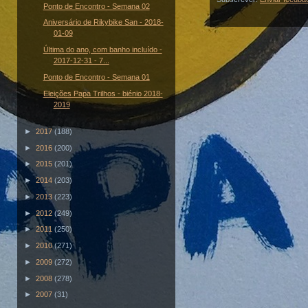
Ponto de Encontro - Semana 02
Aniversário de Rikybike San - 2018-
01-09
Última do ano, com banho incluído -
2017-12-31 - 7...
Ponto de Encontro - Semana 01
Eleições Papa Trilhos - biénio 2018-
2019
►
2017
(188)
►
2016
(200)
►
2015
(201)
►
2014
(203)
►
2013
(223)
►
2012
(249)
►
2011
(250)
►
2010
(271)
►
2009
(272)
►
2008
(278)
►
2007
(31)