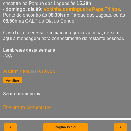
encontro no Parque das Lagoas às
15.30h
.
- domingo, dia 09:
Voltinha domingueira Papa Trilhos
.
Ponto de encontro às
08.30h
no Parque das Lagoas, ou às
08.50h
na GALP da Qta do Conde.
Caso haja interesse em marcar alguma voltinha, deixem
aqui a mensagem para conhecimento do restante pessoal.
Lembretes desta semana:
-N/A
Joaquim Pena
à(s)
07:00:00
Partilhar
Sem comentários:
Enviar um comentário
‹
›
Página inicial