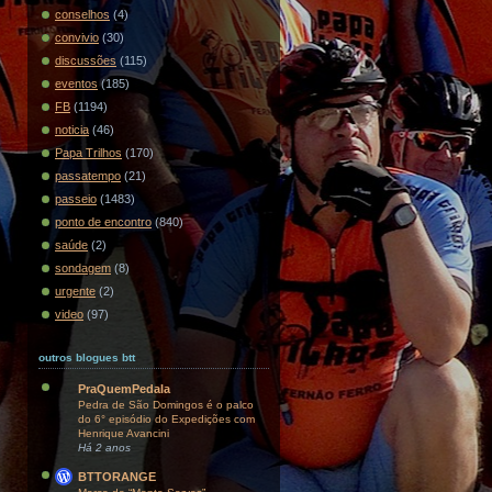
conselhos
(4)
convivio
(30)
discussões
(115)
eventos
(185)
FB
(1194)
noticia
(46)
Papa Trilhos
(170)
passatempo
(21)
passeio
(1483)
ponto de encontro
(840)
saúde
(2)
sondagem
(8)
urgente
(2)
video
(97)
outros blogues btt
PraQuemPedala
Pedra de São Domingos é o palco
do 6° episódio do Expedições com
Henrique Avancini
Há 2 anos
BTTORANGE