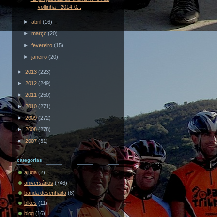
voltinha - 2014-0...
►
abril
(16)
►
março
(20)
►
fevereiro
(15)
►
janeiro
(20)
►
2013
(223)
►
2012
(249)
►
2011
(250)
►
2010
(271)
►
2009
(272)
►
2008
(278)
►
2007
(31)
categorias
ajuda
(2)
aniversários
(746)
banda desenhada
(8)
bikes
(11)
blog
(16)