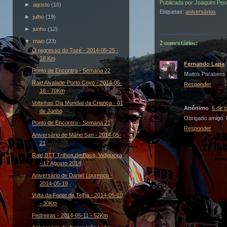
Publicada por
Joaquim Pen
►
agosto
(16)
Etiquetas:
aniversários
►
julho
(19)
►
junho
(12)
▼
maio
(23)
2 comentários:
O regresso do Tozé - 2014-05-25 -
18 Km
Fernando Lapa
Ponto de Encontro - Semana 22
Muitos Parabens 
Raid Alvalade-Porto Covo - 2014-05-
Responder
18 - 70Km
Voltinhas Dia Mundial da Criança - 01
Anónimo
6 de 
de Junho
Obrigado amigo.
Ponto de Encontro - Semana 21
Responder
Aniversário de Mário San - 2014-05-
21
Raid BTT Trilhos de Baco, Vidigueira
- 17 Agosto 2014
Aniversário de Daniel Lourenço -
2014-05-19
Volta da Fonte da Telha - 2014-05-10
- 30Km
Pedreiras - 2014-05-11 - 52Km