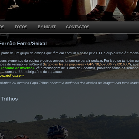
OS
FOTOS
BY NIGHT
CONTACTOS
Fernão Ferro/Seixal
a partir de um grupo de amigos que têm em comum o gosto pelo BTT e cujo o lema é "Pedala
ns elementos da equipa e outros amigos juntam-se para ir pedalar. Por isso se também quis
oas de Fernão Ferro/Seixal (
largo das festas populares - GPS 38,557800º -9,091630º
), ao
h (horário de inverno)
.
Vê a mensagem de
"Ponto de Encontro"
publicada todas as semana
ssa semana. Uso obrigatório de capacete.
papatrilhos.com
voltinhas ou eventos Papa Trilhos aceitam a cedência dos direitos de imagem nas fotos tirad
Trilhos