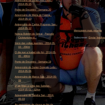
Aniversário da Junior Inês Leão -
2014-05-15
Ponto de Encontro - Semana 20
Aniversário de Maria de Fátima -
2014-05-13
Aniversário de Carlos Prazeres San -
2014-05-12
Mensagem mais recente
Noticia Boletim do Seixal - Passeio
Cicloturismo d...
Subscrever:
Enviar feedba
Inicio das voltas quentes - 2014-05-
03 - 25Km
O dia que a Isabel não foi - 2014-05-
05 - 48Km
Ponto de Encontro - Semana 19
Aniversário do Junior Gonçalo Leão -
2014-05-06
Aniversário de Marco San - 2014-05-
06
1º de Maio a volta das Subidas -
2014-05-01 - 52Km
Aniversário de Sandra San - 2014-
05-03
As pinguinhas de chuva no fim da