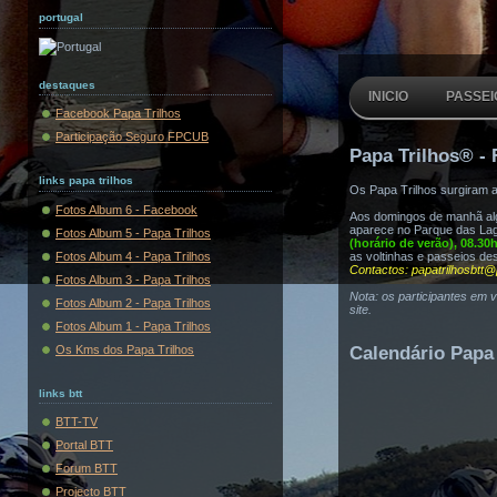
portugal
destaques
INICIO
PASSEI
Facebook Papa Trilhos
Participação Seguro FPCUB
Papa Trilhos® - 
links papa trilhos
Os Papa Trilhos surgiram 
Fotos Album 6 - Facebook
Aos domingos de manhã algu
aparece no Parque das Lag
Fotos Album 5 - Papa Trilhos
(horário de verão), 08.30
Fotos Album 4 - Papa Trilhos
as voltinhas e passeios de
Contactos: papatrilhosbtt@
Fotos Album 3 - Papa Trilhos
Nota: os participantes em 
Fotos Album 2 - Papa Trilhos
site.
Fotos Album 1 - Papa Trilhos
Os Kms dos Papa Trilhos
Calendário Papa 
links btt
BTT-TV
Portal BTT
Forum BTT
Projecto BTT