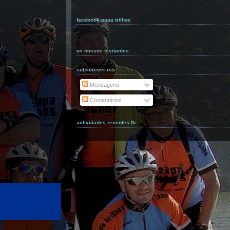
facebook papa trilhos
os nossos visitantes
subscrever rss
Mensagens
Comentários
actividades recentes fb