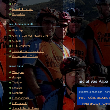
FPCUB
Revista FreeBike
Propedalar
gps - trilhos para btt
BikeMap
Garmin Connect - tracks GPS
GPSies
GPS Visualizer
Tracks4You - Tracks GPS
Go and Walk - Trilhos
outros links
Windguru
Google
Iniciativas Papa 
Tradutor
Noticias
- eventos e passeios - cons
Desporto
-
INSCRIÇÕES SEGURO F
Geocaching@PT
O Praticante
-
TRAVESSIA 2026 - CAM
Junta F. Fernão Ferro