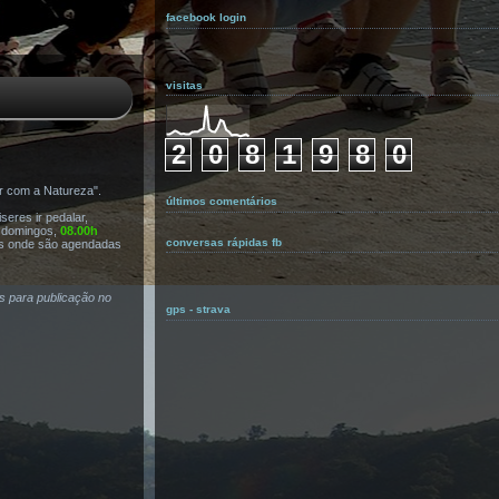
facebook login
visitas
2
0
8
1
9
8
0
r com a Natureza".
últimos comentários
eres ir pedalar,
s domingos,
08.00h
conversas rápidas fb
s onde são agendadas
as para publicação no
gps - strava