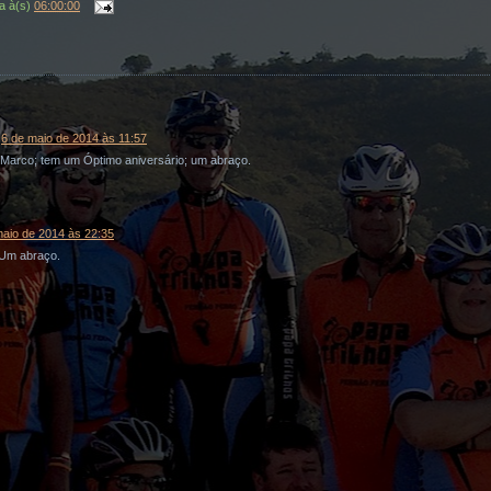
a
à(s)
06:00:00
6 de maio de 2014 às 11:57
Marco; tem um Óptimo aniversário; um abraço.
maio de 2014 às 22:35
 Um abraço.