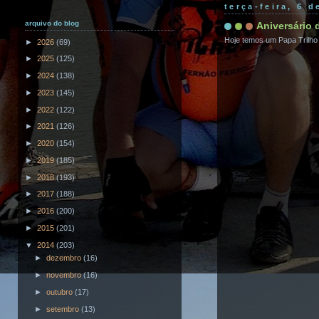
terça-feira, 6 
arquivo do blog
Aniversário 
Hoje temos um Papa Trilho
►
2026
(69)
►
2025
(125)
►
2024
(138)
►
2023
(145)
►
2022
(122)
►
2021
(126)
►
2020
(154)
►
2019
(185)
►
2018
(193)
►
2017
(188)
►
2016
(200)
►
2015
(201)
▼
2014
(203)
►
dezembro
(16)
►
novembro
(16)
►
outubro
(17)
►
setembro
(13)