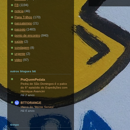
FB
(1194)
noticia
(46)
Papa Trilhos
(170)
passatempo
(21)
passeio
(1483)
ponto de encontro
(840)
saúde
(2)
sondagem
(8)
urgente
(2)
video
(97)
outros blogues btt
PraQuemPedala
Pedra de São Domingos é o palco
do 6° episódio do Expedições com
Henrique Avancini
Há 2 anos
BTTORANGE
Marco do “Monte Serves”
Há 6 anos
tempo