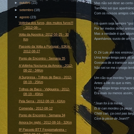
►
outubro
(22)
Mas não sei dizer ao certo
Também sei que apanhámo
►
setembro
(18)
Com os nossos amigos cãez
▼
agosto
(23)
Voltinha dos furos, dos muitos furos!!!
Há quem seja sempre “goz
- 2012-08-...
Por ter medos deste animal
Mas a verdade é que algun
Volta da Apostiça -2012-08-25 - 30
Apanhámos susto de um be
Km
Passeio da Volta a Portugal - 63Km -
2012-08-27
O Zé Luis até nos ensinou
Uma lenga-lenga para os af
Ponto de Encontro - Semana 35
Gostava de a transpor aqui
A Voltinha Nocturna da Amora - 2012-
Não sei se me consigo lem
08-22 - 34Km
A Surpresa - Trilhos de Baco - 2012-
Um cão que mordeu “gato p
08-19 - 25Km
Antes a ele do que a mim,
Uma lenga-lenga engraçad
Trilhos de Baco - Vidigueira - 2012-
Era mais ou menos assim;
08-19 - 45Km
Pela Serra - 2012-08-19 - 41Km
“
Jean foi à la misse
Et le can mordeu ça pisse
Comenda - 2012-08-12
Chtttt can, ça cest pas lang
Ponto de Encontro - Semana 34
Cést la pisse de Jean!!!
”
Amora by night - 2012-08-16 - 32Km
8º Passeio BTT Fexpomalveira –