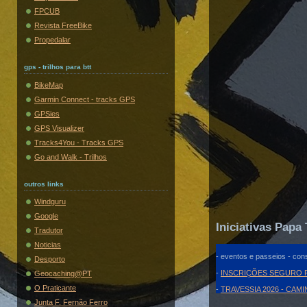
FPCUB
Revista FreeBike
Propedalar
gps - trilhos para btt
BikeMap
Garmin Connect - tracks GPS
GPSies
GPS Visualizer
Tracks4You - Tracks GPS
Go and Walk - Trilhos
outros links
Windguru
Google
Iniciativas Papa 
Tradutor
Noticias
- eventos e passeios - cons
Desporto
-
INSCRIÇÕES SEGURO F
Geocaching@PT
O Praticante
-
TRAVESSIA 2026 - CAM
Junta F. Fernão Ferro