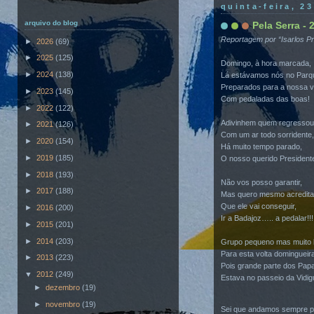
quinta-feira, 2
arquivo do blog
Pela Serra -
Reportagem por “Isarlos P
►
2026
(69)
►
2025
(125)
Domingo, à hora marcada,
►
2024
(138)
Lá estávamos nós no Parq
Preparados para a nossa vo
►
2023
(145)
Com pedaladas das boas!
►
2022
(122)
Adivinhem quem regressou
►
2021
(126)
Com um ar todo sorridente,
►
2020
(154)
Há muito tempo parado,
►
2019
(185)
O nosso querido President
►
2018
(193)
Não vos posso garantir,
►
2017
(188)
Mas quero mesmo acredita
Que ele vai conseguir,
►
2016
(200)
Ir a Badajoz….. a pedalar!!!
►
2015
(201)
►
2014
(203)
Grupo pequeno mas muito
Para esta volta domingueir
►
2013
(223)
Pois grande parte dos Papa
▼
2012
(249)
Estava no passeio da Vidig
►
dezembro
(19)
►
novembro
(19)
Sei que andamos sempre pe