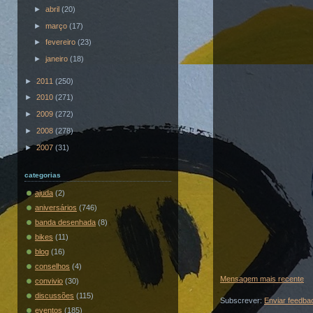
►
abril
(20)
►
março
(17)
►
fevereiro
(23)
►
janeiro
(18)
►
2011
(250)
►
2010
(271)
►
2009
(272)
►
2008
(278)
►
2007
(31)
categorias
ajuda
(2)
aniversários
(746)
banda desenhada
(8)
bikes
(11)
blog
(16)
conselhos
(4)
Mensagem mais recente
convivio
(30)
discussões
(115)
Subscrever:
Enviar feedba
eventos
(185)