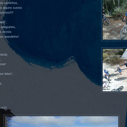
 os caminhos,
s alguns sustos
inhos!!!!
ado”,
 amiguinho,
s de nós
m grandinho!
astar,
,
brar!
or lebre”,
a,
uice!