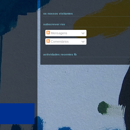
os nossos visitantes
subscrever rss
Mensagens
Comentários
actividades recentes fb