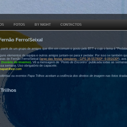
OS
FOTOS
BY NIGHT
CONTACTOS
Fernão Ferro/Seixal
a partir de um grupo de amigos que têm em comum o gosto pelo BTT e cujo o lema é "Pedala
ns elementos da equipa e outros amigos juntam-se para ir pedalar. Por isso se também quis
oas de Fernão Ferro/Seixal (
largo das festas populares - GPS 38,557800º -9,091630º
), ao
h (horário de inverno)
.
Vê a mensagem de
"Ponto de Encontro"
publicada todas as semana
ssa semana. Uso obrigatório de capacete.
papatrilhos.com
voltinhas ou eventos Papa Trilhos aceitam a cedência dos direitos de imagem nas fotos tirad
Trilhos