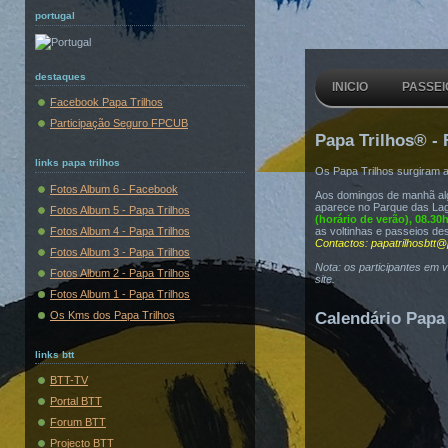
portugal
destaques
INICIO
PASSEI
Facebook Papa Trilhos
Participação Seguro FPCUB
Papa Trilhos® - 
links papa trilhos
Os Papa Trilhos surgiram 
Fotos Album 6 - Facebook
Aos domingos de manhã algu
aparece no Parque das Lag
Fotos Album 5 - Papa Trilhos
(horário de verão), 08.30
Fotos Album 4 - Papa Trilhos
as voltinhas e passeios de
Contactos: papatrilhosbtt@
Fotos Album 3 - Papa Trilhos
Nota: os participantes em 
Fotos Album 2 - Papa Trilhos
site.
Fotos Album 1 - Papa Trilhos
Os Kms dos Papa Trilhos
Calendário Papa 
links btt
BTT-TV
Portal BTT
Forum BTT
Projecto BTT