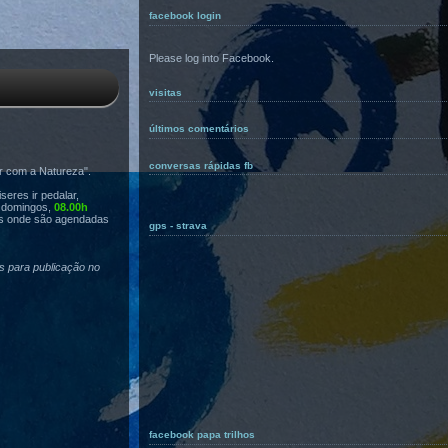
facebook login
Please log into Facebook.
visitas
últimos comentários
conversas rápidas fb
r com a Natureza".
eres ir pedalar,
s domingos,
08.00h
s onde são agendadas
gps - strava
as para publicação no
facebook papa trilhos