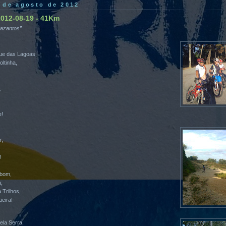
3 de agosto de 2012
 2012-08-19 - 41Km
razantos”
ue das Lagoas,
ltinha,
,
e!
r,
!
 bom,
a,
 Trilhos,
ueira!
la Serra,