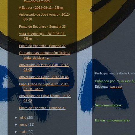
2012-08-12 – 50Km
A Estreia - 2012-08-11 - 23Km
Aniversário de José Amaro - 2012-
08-16
Ponto de Encontro - Semana 33
Volta da Apostiça – 2012-08-04 -
25Km
Ponto de Encontro - Semana 32
Os badochas também têm direito a
andar de bicla - ...
Aniversário de Helena San - 2012-
08-05
Participantes: Isabel e Car
Aniversário de Dany - 2012-08-05
Publicada por
Paulo Alex
à
Papa Trilhos by night 2012 - 2012-
Etiquetas:
passeio
07-28 - 44Km
Aniversário de Sónia Rocha - 2012-
08-02
Sem comentários:
Ponto de Encontro - Semana 31
►
julho
(20)
Enviar um comentário
►
junho
(21)
►
maio
(29)