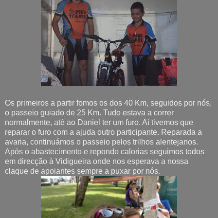
Os primeiros a partir fomos os dos 40 Km, seguidos por nós,
o passeio guiado de 25 Km. Tudo estava a correr
normalmente, até ao Daniel ter um furo. Aí tivemos que
reparar o furo com a ajuda outro participante. Reparada a
avaria, continuámos o passeio pelos trilhos alentejanos.
Após o abastecimento e repondo calorias seguimos todos
em direcção à Vidigueira onde nos esperava a nossa
claque de apoiantes sempre a puxar por nós.