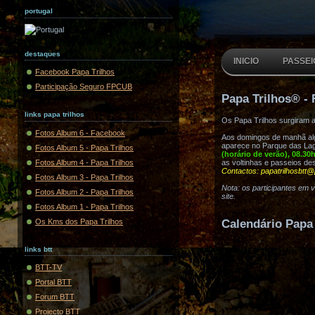
portugal
destaques
INICIO
PASSEI
Facebook Papa Trilhos
Participação Seguro FPCUB
Papa Trilhos® - 
links papa trilhos
Os Papa Trilhos surgiram 
Fotos Album 6 - Facebook
Aos domingos de manhã algu
aparece no Parque das Lag
Fotos Album 5 - Papa Trilhos
(horário de verão), 08.30
Fotos Album 4 - Papa Trilhos
as voltinhas e passeios de
Contactos: papatrilhosbtt@
Fotos Album 3 - Papa Trilhos
Nota: os participantes em 
Fotos Album 2 - Papa Trilhos
site.
Fotos Album 1 - Papa Trilhos
Os Kms dos Papa Trilhos
Calendário Papa 
links btt
BTT-TV
Portal BTT
Forum BTT
Projecto BTT