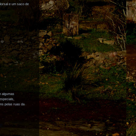
dorsal e um saco de
om algumas
especiais,
ms pelas ruas da