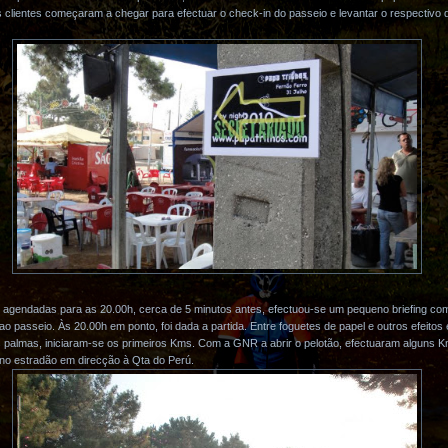
clientes começaram a chegar para efectuar o check-in do passeio e levantar o respectivo 
s agendadas para as 20.00h, cerca de 5 minutos antes, efectuou-se um pequeno briefing c
 passeio. Às 20.00h em ponto, foi dada a partida. Entre foguetes de papel e outros efeitos 
almas, iniciaram-se os primeiros Kms. Com a GNR a abrir o pelotão, efectuaram alguns K
 no estradão em direcção à Qta do Perú.