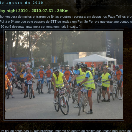
 de agosto de 2010
 by night 2010 - 2010-07-31 - 35Km
lho, véspera de muitos entrarem de férias e outros regressarem destas, os Papa Trilhos e
. Foi já o 3º ano que este passeio de BTT se realiza em Fernão Ferro e que este ano contou
er 50 ou 5 dezenas, mas meia centena tem mais impacto!).
 um pouco antes das 19.00h previstas, mesmo no centro do recinto das festas populares de