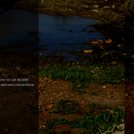
os no cair da noite.
a aqui uma concorrência