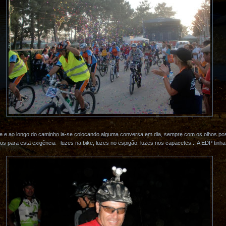
 e ao longo do caminho ia-se colocando alguma conversa em dia, sempre com os olhos post
 para esta exigência - luzes na bike, luzes no espigão, luzes nos capacetes... A EDP tinh