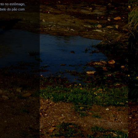
nto no estômago,
 belo do pão com