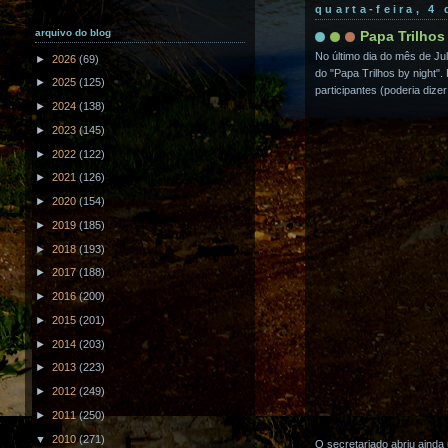
quarta-feira, 4
arquivo do blog
Papa Trilhos
No último dia do mês de Ju
►
2026
(69)
do "Papa Trilhos by night"
►
2025
(125)
participantes (poderia diz
►
2024
(138)
►
2023
(145)
►
2022
(122)
►
2021
(126)
►
2020
(154)
►
2019
(185)
►
2018
(193)
►
2017
(188)
►
2016
(200)
►
2015
(201)
►
2014
(203)
►
2013
(223)
►
2012
(249)
►
2011
(250)
▼
2010
(271)
O secretariado abriu ainda