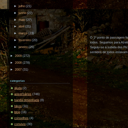
►
julho
(21)
►
junho
(27)
►
maio
(27)
►
abril
(21)
►
março
(23)
O 1º ponto de passagem foi 
►
fevereiro
(20)
todos. Seguimos para Azeit
►
janeiro
(25)
Seguiu-se a subida dos Pic
sentidos de todos estavam
►
2009
(272)
►
2008
(278)
►
2007
(31)
categorias
ajuda
(2)
aniversários
(746)
banda desenhada
(8)
bikes
(11)
blog
(16)
conselhos
(4)
convivio
(30)