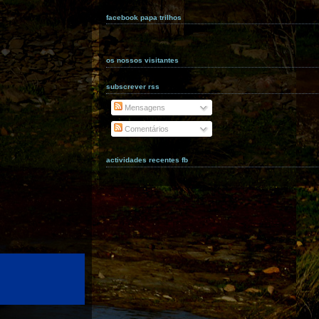
facebook papa trilhos
os nossos visitantes
subscrever rss
Mensagens
Comentários
actividades recentes fb