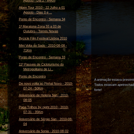
Agosto - Dia 2 - 64Km
Alpen Tour 2010 - 22 Julho a 01
Agosto - Dias 0 e ...
Ponto de Encontro - Semana 34
1ª Maratona Zona 55 a 03 de
Outubro - Torres Novas
Bycicle Film Festival Lisboa 2010
Mini Volta do Sado - 2010-08-08 -
71Km
Ponto de Encontro - Semana 33
11º Passeio de Cicloturismo do
Metropolitano de Li...
Ponto de Encontro
A animação estava presente
De novo volta ao Pinhal Novo - 2010-
Todos estavam apetrechados
07-24 - 50Km
forte!
Aniversário de Helena San - 2010-
08-05
Papa Trilhos by night 2010 - 2010-
07-31 - 35Km
Aniversário de Sérgio San - 2010-08-
04
Aniversário da Sonia - 2010-08-02