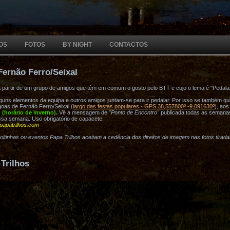
OS
FOTOS
BY NIGHT
CONTACTOS
Fernão Ferro/Seixal
a partir de um grupo de amigos que têm em comum o gosto pelo BTT e cujo o lema é "Pedala
ns elementos da equipa e outros amigos juntam-se para ir pedalar. Por isso se também quis
oas de Fernão Ferro/Seixal (
largo das festas populares - GPS 38,557800º -9,091630º
), ao
h (horário de inverno)
.
Vê a mensagem de
"Ponto de Encontro"
publicada todas as semana
ssa semana. Uso obrigatório de capacete.
papatrilhos.com
voltinhas ou eventos Papa Trilhos aceitam a cedência dos direitos de imagem nas fotos tirad
Trilhos