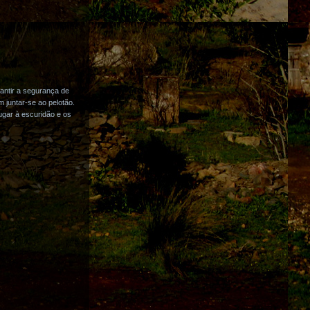
rantir a segurança de
 juntar-se ao pelotão.
ugar à escuridão e os