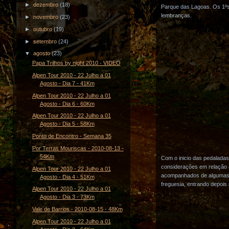
►
dezembro
(18)
Parque das Lagoas. Os 1ºs 
lembranças.
►
novembro
(23)
►
outubro
(19)
►
setembro
(24)
▼
agosto
(23)
Papa Trilhos by night 2010 - VIDEO
Alpen Tour 2010 - 22 Julho a 01
Agosto - Dia 7 - 41Km
Alpen Tour 2010 - 22 Julho a 01
Agosto - Dia 6 - 60Km
Alpen Tour 2010 - 22 Julho a 01
Agosto - Dia 5 - 58Km
Ponto de Encontro - Semana 35
Por Terras Mouriscas - 2010-08-13 -
54Km
Com o inicio das pedalada
considerações em relação ao
Alpen Tour 2010 - 22 Julho a 01
acompanhados de algumas p
Agosto - Dia 4 - 51Km
freguesia, entrando depois
Alpen Tour 2010 - 22 Julho a 01
Agosto - Dia 3 - 73Km
Vale de Barrios - 2010-08-15 - 48Km
Alpen Tour 2010 - 22 Julho a 01