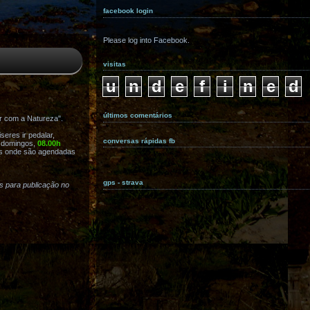
facebook login
Please log into Facebook.
visitas
u
n
d
e
f
i
n
e
d
últimos comentários
r com a Natureza".
eres ir pedalar,
conversas rápidas fb
s domingos,
08.00h
s onde são agendadas
gps - strava
as para publicação no