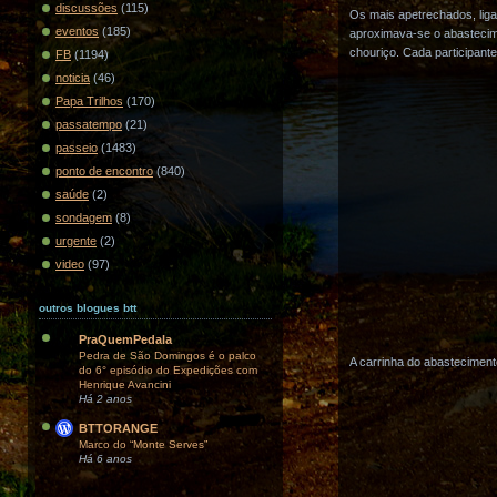
discussões
(115)
Os mais apetrechados, lig
eventos
(185)
aproximava-se o abastecim
chouriço. Cada participant
FB
(1194)
noticia
(46)
Papa Trilhos
(170)
passatempo
(21)
passeio
(1483)
ponto de encontro
(840)
saúde
(2)
sondagem
(8)
urgente
(2)
video
(97)
outros blogues btt
PraQuemPedala
Pedra de São Domingos é o palco
A carrinha do abasteciment
do 6° episódio do Expedições com
Henrique Avancini
Há 2 anos
BTTORANGE
Marco do “Monte Serves”
Há 6 anos