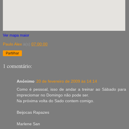
Ver mapa maior
Paulo Alex
à(s)
07:00:00
Partilhar
1 comentário:
Anónimo
20 de fevereiro de 2009 às 14:14
Como é pessoal, isso de andar a treinar ao Sábado para
impreciomar no Domingo não pode ser.
Na próxima volta do Sado contem comigo.
Beijocas Rapazes
Marlene San