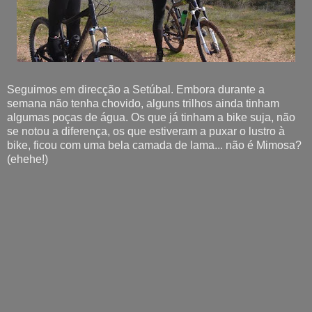
Seguimos em direcção a Setúbal. Embora durante a
semana não tenha chovido, alguns trilhos ainda tinham
algumas poças de água. Os que já tinham a bike suja, não
se notou a diferença, os que estiveram a puxar o lustro à
bike, ficou com uma bela camada de lama... não é Mimosa?
(ehehe!)