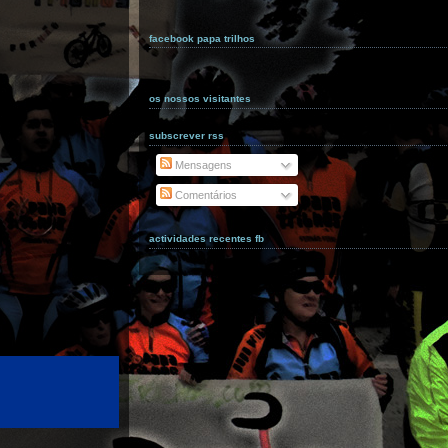
facebook papa trilhos
os nossos visitantes
subscrever rss
Mensagens
Comentários
actividades recentes fb