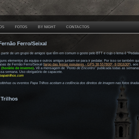
OS
FOTOS
BY NIGHT
CONTACTOS
Fernão Ferro/Seixal
a partir de um grupo de amigos que têm em comum o gosto pelo BTT e cujo o lema é "Pedala
ns elementos da equipa e outros amigos juntam-se para ir pedalar. Por isso se também quis
oas de Fernão Ferro/Seixal (
largo das festas populares - GPS 38,557800º -9,091630º
), ao
h (horário de inverno)
.
Vê a mensagem de
"Ponto de Encontro"
publicada todas as semana
ssa semana. Uso obrigatório de capacete.
papatrilhos.com
voltinhas ou eventos Papa Trilhos aceitam a cedência dos direitos de imagem nas fotos tirad
Trilhos