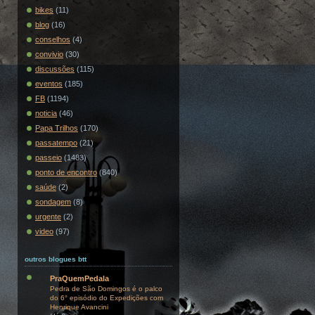
bikes
(11)
blog
(16)
conselhos
(4)
convivio
(30)
discussões
(115)
eventos
(185)
FB
(1194)
noticia
(46)
Papa Trilhos
(170)
passatempo
(21)
passeio
(1483)
ponto de encontro
(840)
saúde
(2)
sondagem
(8)
urgente
(2)
video
(97)
outros blogues btt
PraQuemPedala
Pedra de São Domingos é o palco
do 6° episódio do Expedições com
Henrique Avancini