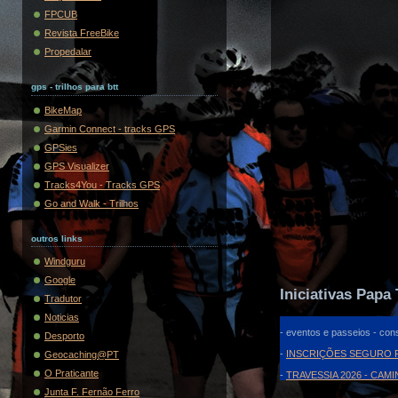
FPCUB
Revista FreeBike
Propedalar
gps - trilhos para btt
BikeMap
Garmin Connect - tracks GPS
GPSies
GPS Visualizer
Tracks4You - Tracks GPS
Go and Walk - Trilhos
outros links
Windguru
Google
Iniciativas Papa 
Tradutor
Noticias
- eventos e passeios - cons
Desporto
-
INSCRIÇÕES SEGURO F
Geocaching@PT
O Praticante
-
TRAVESSIA 2026 - CAM
Junta F. Fernão Ferro