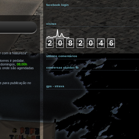
facebook login
visitas
2
0
8
2
0
4
6
r com a Natureza".
últimos comentários
eres ir pedalar,
s domingos,
08.00h
conversas rápidas fb
s onde são agendadas
as para publicação no
gps - strava