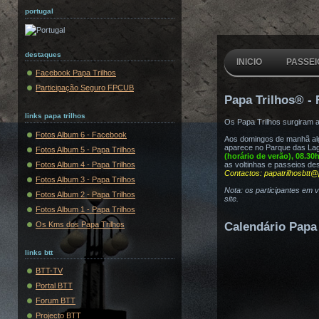
portugal
destaques
INICIO
PASSEI
Facebook Papa Trilhos
Participação Seguro FPCUB
Papa Trilhos® - 
links papa trilhos
Os Papa Trilhos surgiram 
Fotos Album 6 - Facebook
Aos domingos de manhã algu
aparece no Parque das Lag
Fotos Album 5 - Papa Trilhos
(horário de verão), 08.30
Fotos Album 4 - Papa Trilhos
as voltinhas e passeios de
Contactos: papatrilhosbtt@
Fotos Album 3 - Papa Trilhos
Nota: os participantes em 
Fotos Album 2 - Papa Trilhos
site.
Fotos Album 1 - Papa Trilhos
Os Kms dos Papa Trilhos
Calendário Papa 
links btt
BTT-TV
Portal BTT
Forum BTT
Projecto BTT