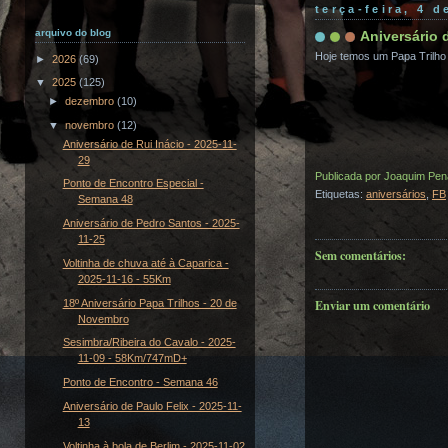
terça-feira, 4 
arquivo do blog
Aniversário 
Hoje temos um Papa Trilho 
►
2026
(69)
▼
2025
(125)
►
dezembro
(10)
▼
novembro
(12)
Aniversário de Rui Inácio - 2025-11-
29
Publicada por
Joaquim Pen
Ponto de Encontro Especial -
Etiquetas:
aniversários
,
FB
Semana 48
Aniversário de Pedro Santos - 2025-
11-25
Sem comentários:
Voltinha de chuva até à Caparica -
2025-11-16 - 55Km
Enviar um comentário
18º Aniversário Papa Trilhos - 20 de
Novembro
Sesimbra/Ribeira do Cavalo - 2025-
11-09 - 58Km/747mD+
Ponto de Encontro - Semana 46
Aniversário de Paulo Felix - 2025-11-
13
Voltinha à bola de Berlim - 2025-11-02