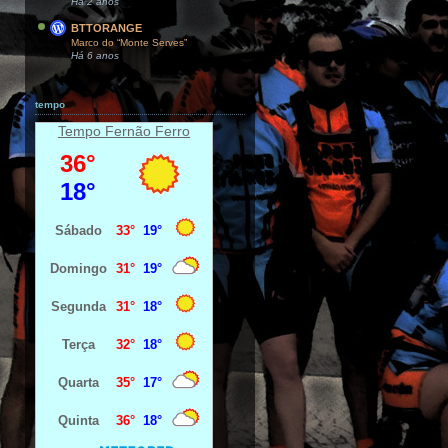
Há 2 anos
BTTORANGE
Marco do “Monte Serves”
Há 6 anos
tempo
Tempo Fernão Ferro