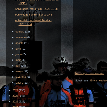
- 55Km
Aniversário Pedro Felix - 2025-11-08
Ponto de Encontro - Semana 45
Aniversário de Manuel Pereira -
2025-11-04
►
outubro
(12)
►
setembro
(8)
►
agosto
(11)
►
julho
(10)
►
junho
(7)
►
maio
(14)
►
abril
(10)
►
março
(11)
Mensagem mais recente
►
fevereiro
(9)
Subscrever:
Enviar feedba
►
janeiro
(11)
►
2024
(138)
►
2023
(145)
►
2022
(122)