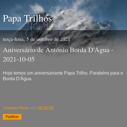
Papa Trilhos
terça-feira, 5 de outubro de 2021
Aniversário de António Borda D'Água -
2021-10-05
Hoje temos um aniversariante Papa Trilho. Parabéns para o
Borda D'Água.
Joaquim Pena
à(s)
06:00:00
Partilhar