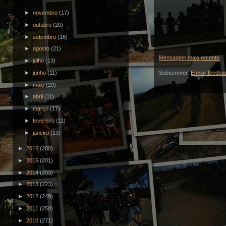
►
novembro
(17)
►
outubro
(20)
►
setembro
(16)
►
agosto
(21)
Mensagem mais recente
►
julho
(13)
►
junho
(11)
Subscrever:
Enviar feedba
►
maio
(20)
►
abril
(11)
►
março
(17)
►
fevereiro
(11)
►
janeiro
(13)
►
2016
(200)
►
2015
(201)
►
2014
(203)
►
2013
(223)
►
2012
(249)
►
2011
(250)
►
2010
(271)