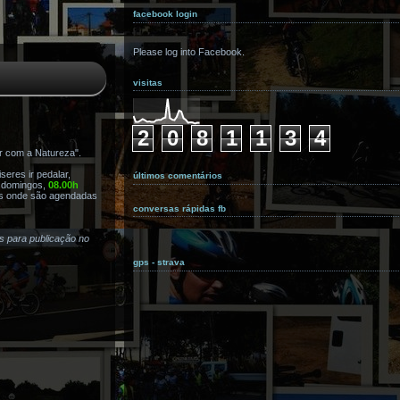
facebook login
Please log into Facebook.
visitas
2
0
8
1
1
3
4
r com a Natureza".
eres ir pedalar,
últimos comentários
s domingos,
08.00h
s onde são agendadas
conversas rápidas fb
as para publicação no
gps - strava