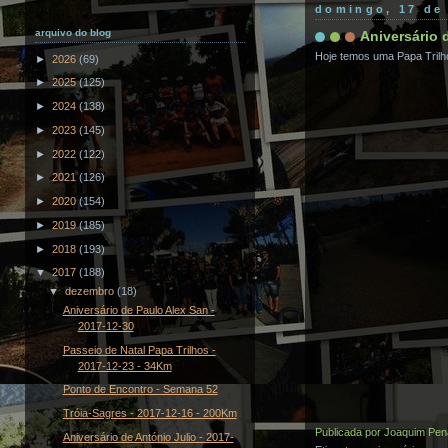
domingo, 17 de
arquivo do blog
Aniversário 
Hoje temos uma Papa Trilho
►
2026
(69)
►
2025
(125)
►
2024
(138)
►
2023
(145)
►
2022
(122)
►
2021
(126)
►
2020
(154)
►
2019
(185)
►
2018
(193)
▼
2017
(188)
▼
dezembro
(18)
Aniversário de Paulo Alex San -
2017-12-30
Passeio de Natal Papa Trilhos -
2017-12-23 - 34Km
Ponto de Encontro - Semana 52
Tróia-Sagres - 2017-12-16 - 200Km
Publicada por
Joaquim Pen
Aniversário de António Julio - 2017-