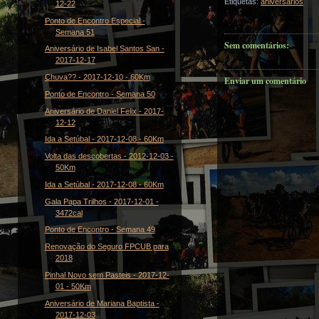
Etiquetas:
aniversários
12-22
Ponto de Encontro Especial -
Semana 51
Sem comentários:
Aniversário de Isabel Santos San -
2017-12-17
Chuva?? - 2017-12-10 - 60Km
Enviar um comentário
Ponto de Encontro - Semana 50
Aniversário de Daniel Felix - 2017-
12-12
Ida a Setúbal - 2017-12-08 - 60Km
Volta das descobertas - 2012-12-03 -
50Km
Ida a Setúbal - 2017-12-08 - 60Km
Gala Papa Trilhos - 2017-12-01 -
3472cal
Ponto de Encontro - Semana 49
Renovação do Seguro FPCUB para
2018
Pinhal Novo sem Pasteis - 2017-12-
01 - 50Km
Aniversário de Mariana Baptista -
2017-12-03