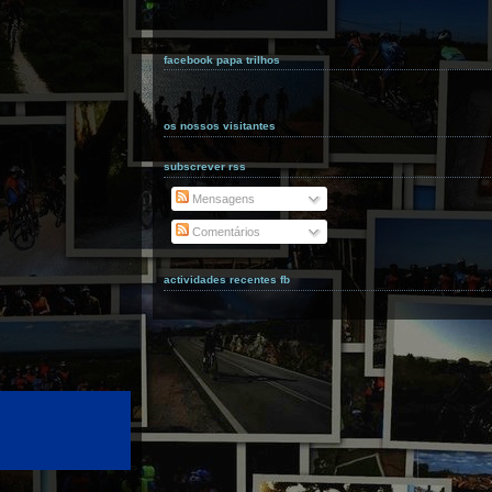
facebook papa trilhos
os nossos visitantes
subscrever rss
Mensagens
Comentários
actividades recentes fb