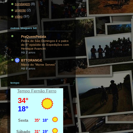
sondagem
(8)
urgente
(2)
video
(97)
outros blogues btt
PraQuemPedala
Pedra de São Domingos é o palco
do 6° episódio do Expedições com
Henrique Avancini
Há 2 anos
BTTORANGE
Marco do “Monte Serves”
Há 6 anos
tempo
Tempo Fernão Ferro