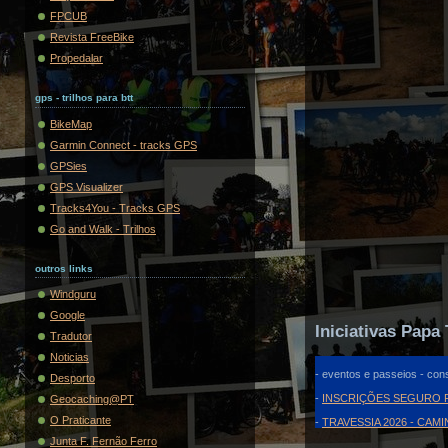
FPCUB
Revista FreeBike
Propedalar
gps - trilhos para btt
BikeMap
Garmin Connect - tracks GPS
GPSies
GPS Visualizer
Tracks4You - Tracks GPS
Go and Walk - Trilhos
outros links
Windguru
Google
Iniciativas Papa 
Tradutor
Noticias
- eventos e passeios - cons
Desporto
-
INSCRIÇÕES SEGURO F
Geocaching@PT
O Praticante
-
TRAVESSIA 2026 - CAM
Junta F. Fernão Ferro