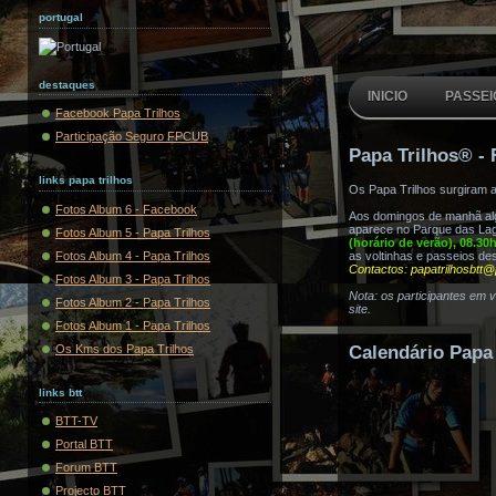
portugal
destaques
INICIO
PASSEI
Facebook Papa Trilhos
Participação Seguro FPCUB
Papa Trilhos® - 
links papa trilhos
Os Papa Trilhos surgiram 
Fotos Album 6 - Facebook
Aos domingos de manhã algu
aparece no Parque das Lag
Fotos Album 5 - Papa Trilhos
(horário de verão), 08.30
Fotos Album 4 - Papa Trilhos
as voltinhas e passeios de
Contactos: papatrilhosbtt@
Fotos Album 3 - Papa Trilhos
Nota: os participantes em 
Fotos Album 2 - Papa Trilhos
site.
Fotos Album 1 - Papa Trilhos
Os Kms dos Papa Trilhos
Calendário Papa 
links btt
BTT-TV
Portal BTT
Forum BTT
Projecto BTT