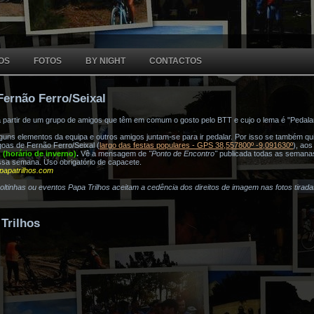
OS
FOTOS
BY NIGHT
CONTACTOS
Fernão Ferro/Seixal
a partir de um grupo de amigos que têm em comum o gosto pelo BTT e cujo o lema é "Pedala
ns elementos da equipa e outros amigos juntam-se para ir pedalar. Por isso se também quis
oas de Fernão Ferro/Seixal (
largo das festas populares - GPS 38,557800º -9,091630º
), ao
h (horário de inverno)
.
Vê a mensagem de
"Ponto de Encontro"
publicada todas as semana
ssa semana. Uso obrigatório de capacete.
papatrilhos.com
voltinhas ou eventos Papa Trilhos aceitam a cedência dos direitos de imagem nas fotos tirad
Trilhos