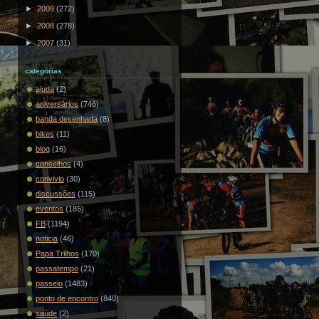
►
2009
(272)
►
2008
(278)
►
2007
(31)
categorias
ajuda
(2)
aniversários
(746)
banda desenhada
(8)
bikes
(11)
blog
(16)
conselhos
(4)
convivio
(30)
discussões
(115)
eventos
(185)
FB
(1194)
noticia
(46)
Papa Trilhos
(170)
passatempo
(21)
passeio
(1483)
ponto de encontro
(840)
saúde
(2)