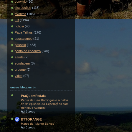
convivio
(30)
discussões
(115)
eventos
(185)
FB
(1194)
noticia
(46)
Papa Trilhos
(170)
passatempo
(21)
passeio
(1483)
ponto de encontro
(840)
saúde
(2)
sondagem
(8)
urgente
(2)
video
(97)
outros blogues btt
PraQuemPedala
Pedra de São Domingos é o palco
do 6° episódio do Expedições com
Henrique Avancini
Há 2 anos
BTTORANGE
Marco do “Monte Serves”
Há 6 anos