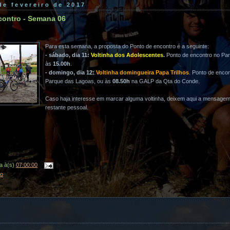
 de fevereiro de 2017
contro - Semana 06
Para esta semana, a proposta do Ponto de encontro é a seguinte:
- sábado, dia 11:
Voltinha dos Adolescentes
.
Ponto de encontro no Pa
às
15.00h
.
- domingo, dia 12:
Voltinha domingueira Papa Trilhos
. Ponto de enco
Parque das Lagoas, ou às
08.50h
na GALP da Qta do Conde.
Caso haja interesse em marcar alguma voltinha, deixem aqui a mensage
restante pessoal.
a
à(s)
07:00:00
ro