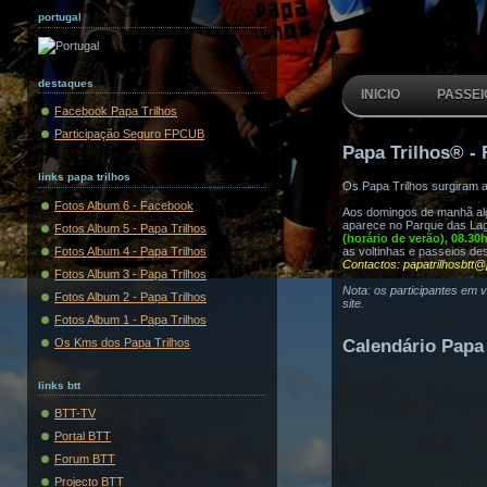
portugal
destaques
INICIO
PASSEI
Facebook Papa Trilhos
Participação Seguro FPCUB
Papa Trilhos® - 
links papa trilhos
Os Papa Trilhos surgiram 
Fotos Album 6 - Facebook
Aos domingos de manhã algu
aparece no Parque das Lag
Fotos Album 5 - Papa Trilhos
(horário de verão), 08.30
Fotos Album 4 - Papa Trilhos
as voltinhas e passeios de
Contactos: papatrilhosbtt@
Fotos Album 3 - Papa Trilhos
Nota: os participantes em 
Fotos Album 2 - Papa Trilhos
site.
Fotos Album 1 - Papa Trilhos
Os Kms dos Papa Trilhos
Calendário Papa 
links btt
BTT-TV
Portal BTT
Forum BTT
Projecto BTT