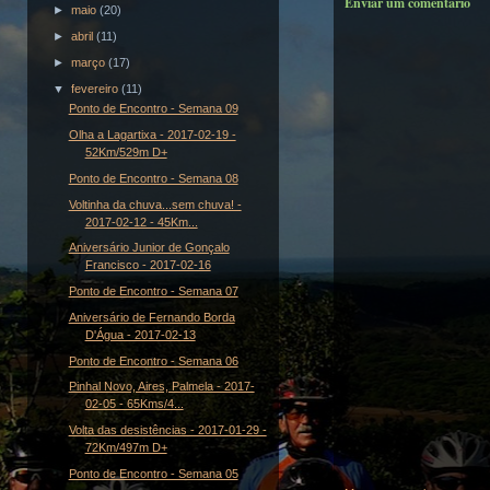
Enviar um comentário
►
maio
(20)
►
abril
(11)
►
março
(17)
▼
fevereiro
(11)
Ponto de Encontro - Semana 09
Olha a Lagartixa - 2017-02-19 -
52Km/529m D+
Ponto de Encontro - Semana 08
Voltinha da chuva...sem chuva! -
2017-02-12 - 45Km...
Aniversário Junior de Gonçalo
Francisco - 2017-02-16
Ponto de Encontro - Semana 07
Aniversário de Fernando Borda
D'Água - 2017-02-13
Ponto de Encontro - Semana 06
Pinhal Novo, Aires, Palmela - 2017-
02-05 - 65Kms/4...
Volta das desistências - 2017-01-29 -
72Km/497m D+
Ponto de Encontro - Semana 05