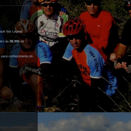
rque das Lagoas
ntro às
08.30h
no
m para conhecimento do