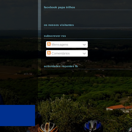
facebook papa trilhos
os nossos visitantes
subscrever rss
Mensagens
Comentários
actividades recentes fb