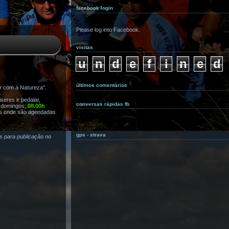
facebook login
Please log into Facebook.
visitas
u
n
d
e
f
i
n
e
d
últimos comentários
r com a Natureza".
eres ir pedalar,
conversas rápidas fb
s domingos,
08.00h
s onde são agendadas
gps - strava
as para publicação no