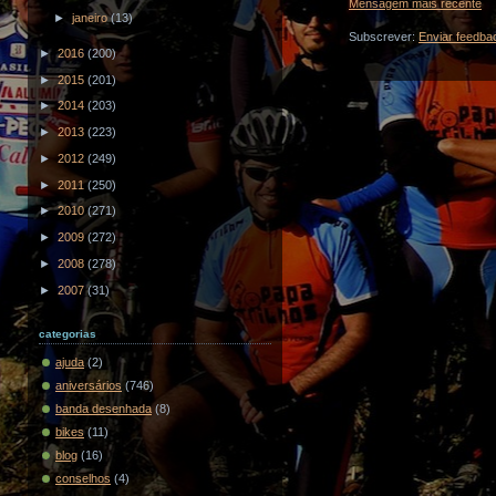
Mensagem mais recente
►
janeiro
(13)
Subscrever:
Enviar feedba
►
2016
(200)
►
2015
(201)
►
2014
(203)
►
2013
(223)
►
2012
(249)
►
2011
(250)
►
2010
(271)
►
2009
(272)
►
2008
(278)
►
2007
(31)
categorias
ajuda
(2)
aniversários
(746)
banda desenhada
(8)
bikes
(11)
blog
(16)
conselhos
(4)