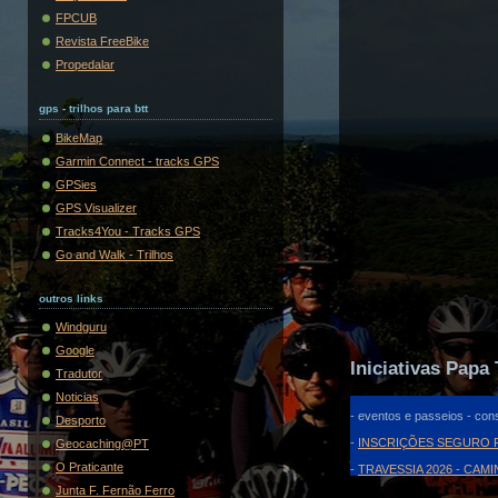
FPCUB
Revista FreeBike
Propedalar
gps - trilhos para btt
BikeMap
Garmin Connect - tracks GPS
GPSies
GPS Visualizer
Tracks4You - Tracks GPS
Go and Walk - Trilhos
outros links
Windguru
Google
Iniciativas Papa 
Tradutor
Noticias
- eventos e passeios - cons
Desporto
-
INSCRIÇÕES SEGURO F
Geocaching@PT
O Praticante
-
TRAVESSIA 2026 - CAM
Junta F. Fernão Ferro