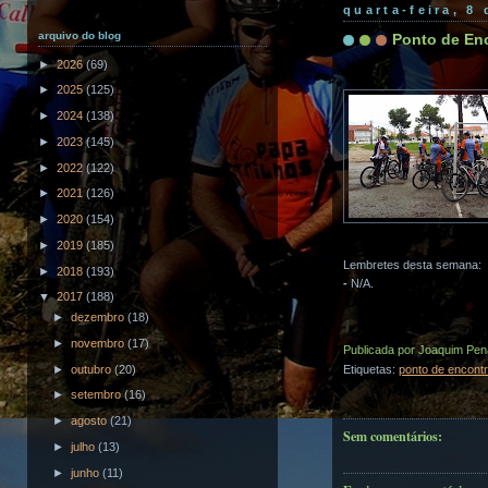
quarta-feira, 8
arquivo do blog
Ponto de En
►
2026
(69)
►
2025
(125)
►
2024
(138)
►
2023
(145)
►
2022
(122)
►
2021
(126)
►
2020
(154)
►
2019
(185)
Lembretes desta semana:
►
2018
(193)
-
N/A.
▼
2017
(188)
►
dezembro
(18)
►
novembro
(17)
Publicada por
Joaquim Pen
►
outubro
(20)
Etiquetas:
ponto de encont
►
setembro
(16)
►
agosto
(21)
Sem comentários:
►
julho
(13)
►
junho
(11)