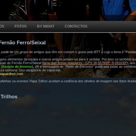
OS
FOTOS
BY NIGHT
CONTACTOS
Fernão Ferro/Seixal
a partir de um grupo de amigos que têm em comum o gosto pelo BTT e cujo o lema é "Pedala
ns elementos da equipa e outros amigos juntam-se para ir pedalar. Por isso se também quis
oas de Fernão Ferro/Seixal (
largo das festas populares - GPS 38,557800º -9,091630º
), ao
h (horário de inverno)
.
Vê a mensagem de
"Ponto de Encontro"
publicada todas as semana
ssa semana. Uso obrigatório de capacete.
papatrilhos.com
voltinhas ou eventos Papa Trilhos aceitam a cedência dos direitos de imagem nas fotos tirad
Trilhos