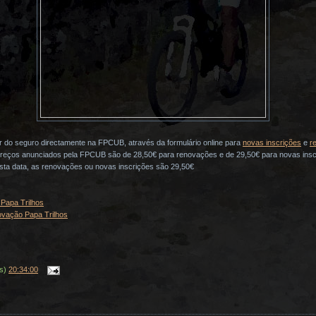
ar do seguro directamente na FPCUB, através da formulário online para
novas inscrições
e
r
preços anunciados pela FPCUB são de 28,50€ para renovações e de 29,50€ para novas insc
ta data, as renovações ou novas inscrições são 29,50€
 Papa Trilhos
novação Papa Trilhos
(s)
20:34:00