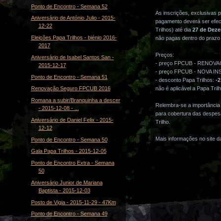
Ponto de Encontro - Semana 52
As inscrições, exclusivas 
Aniversário de António Julio - 2015-
pagamento deverá ser efec
12-22
Trilhos) até dia
27 de Dez
Eleições Papa Trilhos - biénio 2016-
não pagas dentro do prazo 
2017
Preços:
Aniversário de Isabel Santos San -
- preço FPCUB - RENOV
2015-12-17
- preço FPCUB - NOVA I
Ponto de Encontro - Semana 51
- desconto Papa Trilhos:
-2
Renovação Seguro FPCUB 2016
não é aplicável a Papa Tril
Romana a subir/Branquinha a descer
Relembra-se a importância
- 2015-12-08 - ...
para cobertura das despes
Aniversário de Daniel Felix - 2015-
Trilho.
12-12
Mais informações no site 
Ponto de Encontro - Semana 50
Gala Papa Trilhos - 2015-12-05
Ponto de Encontro Extra - Semana
50
Aniversário Junior de Mariana
Baptista - 2015-12-03
Posto de Vigia - 2015-11-29 - 47Km
Ponto de Encontro - Semana 49