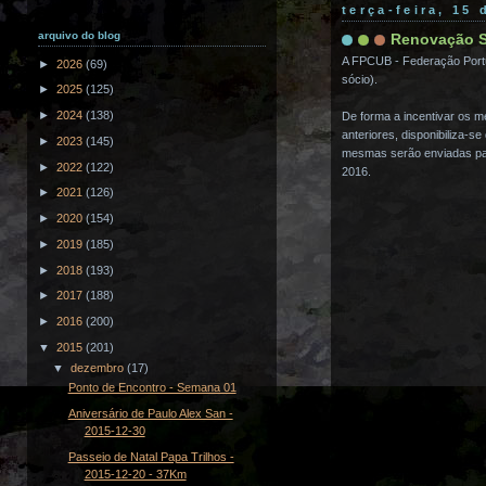
terça-feira, 15
arquivo do blog
Renovação 
A FPCUB - Federação Portug
►
2026
(69)
sócio).
►
2025
(125)
►
2024
(138)
De forma a incentivar os 
anteriores, disponibiliza-s
►
2023
(145)
mesmas serão enviadas para
►
2022
(122)
2016.
►
2021
(126)
►
2020
(154)
►
2019
(185)
►
2018
(193)
►
2017
(188)
►
2016
(200)
▼
2015
(201)
▼
dezembro
(17)
Ponto de Encontro - Semana 01
Aniversário de Paulo Alex San -
2015-12-30
Passeio de Natal Papa Trilhos -
2015-12-20 - 37Km