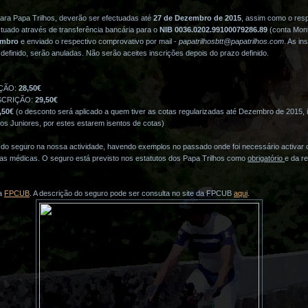
para Papa Trilhos, deverão ser efectuadas até
27 de Dezembro de 2015
, assim como o res
tuado através de transferência bancária para o
NIB 0036.0202.99100079286.89
(conta Mont
embro
e enviado o respectivo comprovativo por mail -
papatrilhosbtt@papatrilhos.com
. As in
definido, serão anuladas. Não serão aceites inscrições depois do prazo definido.
AÇÃO:
28,50€
NSCRIÇÃO:
29,50€
,50€
(o desconto será aplicado a quem tiver as cotas regularizadas até Dezembro de 2015, i
hos Juniores, por estes estarem isentos de cotas)
 do seguro na nossa actividade, havendo exemplos no passado onde foi necessário activar 
as médicas. O seguro está previsto nos estatutos dos Papa Trilhos como
obrigatório
e da r
da
FPCUB
. A descrição do seguro pode ser consulta no site da FPCUB
aqui
.