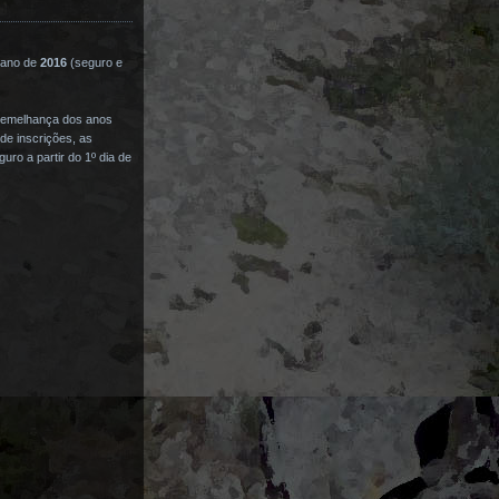
o ano de
2016
(seguro e
 semelhança dos anos
de inscrições, as
ro a partir do 1º dia de