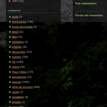
►
2007
(31)
Sem comentários:
categorias
Enviar um comentário
ajuda
(2)
aniversários
(746)
banda desenhada
(8)
bikes
(11)
blog
(16)
conselhos
(4)
convivio
(30)
discussões
(115)
eventos
(185)
FB
(1194)
noticia
(46)
Papa Trilhos
(170)
passatempo
(21)
passeio
(1483)
ponto de encontro
(840)
saúde
(2)
sondagem
(8)
urgente
(2)
video
(97)