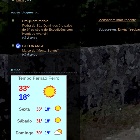
outros blogues btt
Mensagem mais recente
PraQuemPedala
Pedra de São Domingos é o palco
Subscrever:
Enviar feedba
do 6° episódio do Expedições com
Henrique Avancini
Há 2 anos
BTTORANGE
Marco do “Monte Serves”
Há 6 anos
tempo
Tempo Fernão Ferro