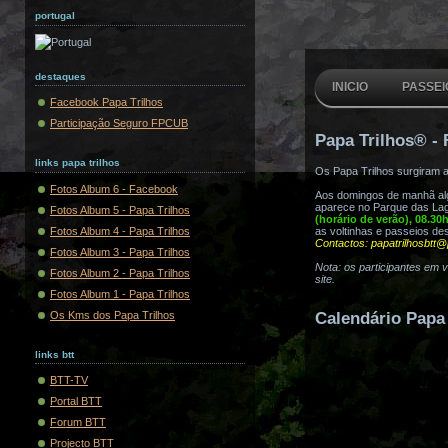
portugal
destaques
INICIO
PASSEI
Facebook Papa Trilhos
Participação Seguro FPCUB
Papa Trilhos® - 
links papa trilhos
Os Papa Trilhos surgiram 
Fotos Album 6 - Facebook
Aos domingos de manhã algu
aparece no Parque das Lag
Fotos Album 5 - Papa Trilhos
(horário de verão), 08.30
Fotos Album 4 - Papa Trilhos
as voltinhas e passeios de
Contactos: papatrilhosbtt@
Fotos Album 3 - Papa Trilhos
Nota: os participantes em 
Fotos Album 2 - Papa Trilhos
site.
Fotos Album 1 - Papa Trilhos
Os Kms dos Papa Trilhos
Calendário Papa 
links btt
BTT-TV
Portal BTT
Forum BTT
Projecto BTT