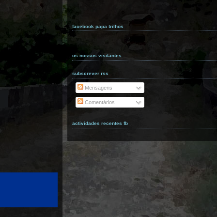
facebook papa trilhos
os nossos visitantes
subscrever rss
Mensagens
Comentários
actividades recentes fb