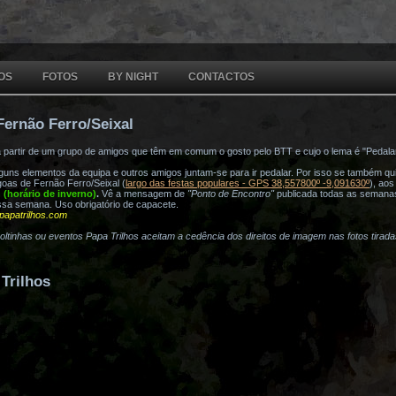
OS
FOTOS
BY NIGHT
CONTACTOS
Fernão Ferro/Seixal
a partir de um grupo de amigos que têm em comum o gosto pelo BTT e cujo o lema é "Pedala
ns elementos da equipa e outros amigos juntam-se para ir pedalar. Por isso se também quis
oas de Fernão Ferro/Seixal (
largo das festas populares - GPS 38,557800º -9,091630º
), ao
h (horário de inverno)
.
Vê a mensagem de
"Ponto de Encontro"
publicada todas as semana
ssa semana. Uso obrigatório de capacete.
papatrilhos.com
voltinhas ou eventos Papa Trilhos aceitam a cedência dos direitos de imagem nas fotos tirad
Trilhos