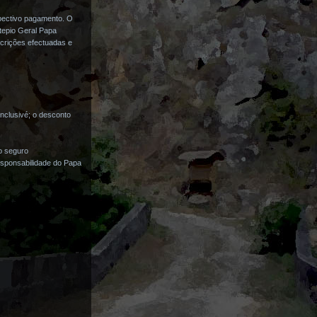
pectivo pagamento. O
epio Geral Papa
scrições efectuadas e
nclusivé; o desconto
o seguro
esponsabilidade do Papa