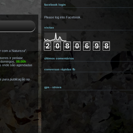
facebook login
Please log into Facebook.
visitas
2
0
8
0
6
9
8
r com a Natureza".
eres ir pedalar,
últimos comentários
s domingos,
08.00h
s onde são agendadas
conversas rápidas fb
as para publicação no
gps - strava