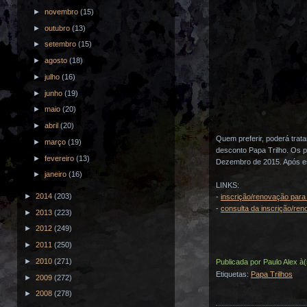
►
novembro
(15)
►
outubro
(13)
►
setembro
(15)
►
agosto
(18)
►
julho
(16)
►
junho
(19)
►
maio
(20)
►
abril
(20)
Quem preferir, poderá trat
►
março
(19)
desconto Papa Trilho. Os 
►
fevereiro
(13)
Dezembro de 2015. Após es
►
janeiro
(16)
LINKS:
►
2014
(203)
-
inscrição/renovação para
-
consulta da inscrição/re
►
2013
(223)
►
2012
(249)
►
2011
(250)
►
2010
(271)
Publicada por
Paulo Alex
à
Etiquetas:
Papa Trilhos
►
2009
(272)
►
2008
(278)