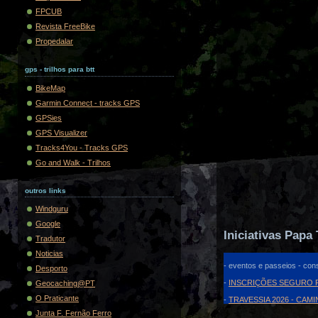
FPCUB
Revista FreeBike
Propedalar
gps - trilhos para btt
BikeMap
Garmin Connect - tracks GPS
GPSies
GPS Visualizer
Tracks4You - Tracks GPS
Go and Walk - Trilhos
outros links
Windguru
Google
Iniciativas Papa 
Tradutor
Noticias
- eventos e passeios - cons
Desporto
-
INSCRIÇÕES SEGURO F
Geocaching@PT
O Praticante
-
TRAVESSIA 2026 - CAM
Junta F. Fernão Ferro