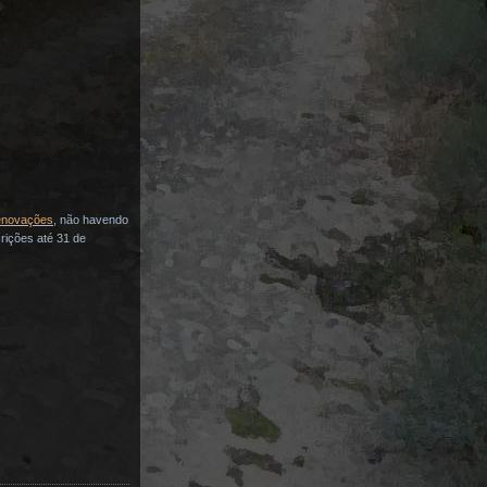
enovações
, não havendo
rições até 31 de