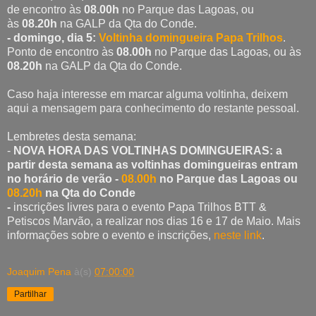
de encontro às
08.00h
no Parque das Lagoas, ou
às
08.20h
na GALP da Qta do Conde.
- domingo, dia 5:
Voltinha domingueira Papa Trilhos
.
Ponto de encontro às
08.00h
no Parque das Lagoas, ou às
08.20h
na GALP da Qta do Conde.
Caso haja interesse em marcar alguma voltinha, deixem
aqui a mensagem para conhecimento do restante pessoal.
Lembretes desta semana:
-
NOVA HORA DAS VOLTINHAS DOMINGUEIRAS: a
partir desta semana as voltinhas domingueiras entram
no horário de verão -
08.00h
no Parque das Lagoas ou
08.20h
na Qta do Conde
-
inscrições livres para o evento Papa Trilhos BTT &
Petiscos Marvão, a realizar nos dias 16 e 17 de Maio. Mais
informações sobre o evento e inscrições,
neste link
.
Joaquim Pena
à(s)
07:00:00
Partilhar