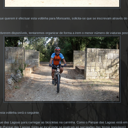
ue querem ir efectuar esta voltinha para Monsanto, solicita-se que se inscrevam através do 
iverem disponíveis, tentaremos organizar de forma a irem o menor número de viaturas poss
sta voltinha será o seguinte:
e das Lagoas para carregar as bicicletas na carrinha. Como o Parque das Lagoas está em 
 do Parque das Lagoas (junto ao local onde se realizam as garraiadas das festas populares).