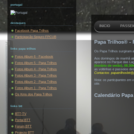
portugal
destaques
INICIO
PASSEI
Facebook Papa Trilhos
Participação Seguro FPCUB
Papa Trilhos® - 
links papa trilhos
Os Papa Trilhos surgiram 
Fotos Album 6 - Facebook
Aos domingos de manhã algu
aparece no Parque das Lag
Fotos Album 5 - Papa Trilhos
(horário de verão), 08.30
Fotos Album 4 - Papa Trilhos
as voltinhas e passeios de
Contactos: papatrilhosbtt@
Fotos Album 3 - Papa Trilhos
Nota: os participantes em 
Fotos Album 2 - Papa Trilhos
site.
Fotos Album 1 - Papa Trilhos
Os Kms dos Papa Trilhos
Calendário Papa 
links btt
BTT-TV
Portal BTT
Forum BTT
Projecto BTT