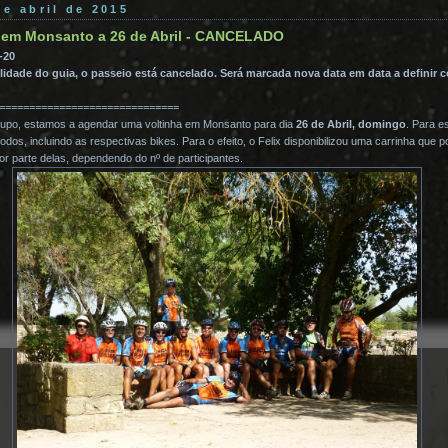
de abril de 2015
s em Monsanto a 26 de Abril - CANCELADO
-20
lidade do guia, o passeio está cancelado. Será marcada nova data em data a definir 
==============================
grupo, estamos a agendar uma voltinha em Monsanto para dia
26 de Abril, domingo
. Para e
odos, incluindo as respectivas bikes. Para o efeito, o Felix disponibilizou uma carrinha que 
or parte delas, dependendo do nº de participantes.