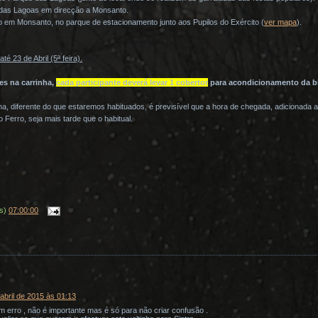
das Lagoas em direcção a Monsanto.
 em Monsanto, no parque de estacionamento junto aos Pupilos do Exército (
ver mapa
).
23 de Abril (5ª feira).
es na carrinha,
cada participante deverá levar 1 cobertor
para acondicionamento da bi
ha, diferente do que estaremos habituados, é previsível que a hora de chegada, adicionada
Ferro, seja mais tarde que o habitual.
(s)
07:00:00
abril de 2015 às 01:13
m erro , não é importante mas é só para não criar confusão .