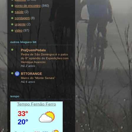
ponto de encontro
(840)
saúde
(2)
sondagem
(8)
urgente
(2)
video
(97)
outros blogues btt
PraQuemPedala
Pedra de São Domingos é o palco
do 6° episódio do Expedições com
Henrique Avancini
Há 2 anos
BTTORANGE
Marco do “Monte Serves”
Há 6 anos
tempo
Tempo Fernão Ferro