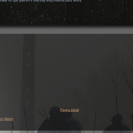
liar os que querem ir efectuar esta voltinha para Sintra,
Página inicial
ck (Atom)