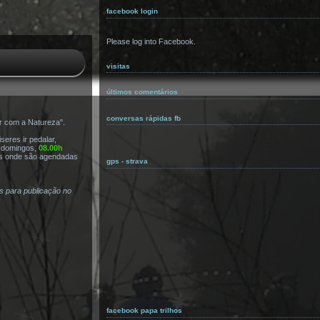
facebook login
Please log into Facebook.
visitas
últimos comentários
conversas rápidas fb
r com a Natureza".
eres ir pedalar,
s domingos,
08.00h
s onde são agendadas
gps - strava
as para publicação no
facebook papa trilhos