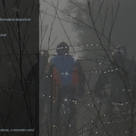
formulário disponível
ível.
obras, o encontro será