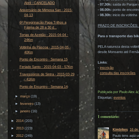
Abril - CANCELADO
- 07.30h:
saída do Parque 
- 08.00h:
ponto de encontro
Aniversário de Mimosa San - 2015-
04-13
- 08.30h:
inicio da voltinha
6ª Peregrinação Papa Trilhos a
PRAZO DE INSCRIÇÕES: até 
Fátima de 28 a 30 d...
Tortas de Azeitão - 2015-04-04 -
Para o transporte das bik
24Km
PELA natureza desta voltin
Voltinha da Páscoa - 2015-04-05 -
desde Monsanto até Fernão 
40Km
Ponto de Encontro - Semana 15
Links
:
Feriado Santo - 2015-04-03 - 57Km
-
inscrição
-
consulta das inscrições
Travesseiros de Sintra - 2015-03-29
- 41Km
Ponto de Encontro - Semana 14
Publicada por
Paulo Alex
à
►
março
(19)
Etiquetas:
eventos
►
fevereiro
(13)
►
janeiro
(16)
1 comentário:
►
2014
(203)
►
2013
(223)
Kimbikes
16 de 
►
2012
(249)
Paulo tens aqui u