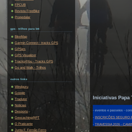
FPCUB
Revista FreeBike
Propedalar
gps - trilhos para btt
BikeMap
Garmin Connect - tracks GPS
GPSies
GPS Visualizer
Tracks4You - Tracks GPS
Go and Walk - Trilhos
outros links
Windguru
Google
Iniciativas Papa 
Tradutor
Noticias
- eventos e passeios - cons
Desporto
-
INSCRIÇÕES SEGURO F
Geocaching@PT
O Praticante
-
TRAVESSIA 2026 - CAM
Junta F. Fernão Ferro