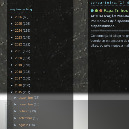
terça-feira, 14 
arquivo do blog
Papa Trilho
ACTUALIZAÇÃO 2016-04
►
2026
(69)
Por motivos de disponibi
►
2025
(125)
disponibilidade.
►
2024
(138)
======================
Conforme já foi falado no 
►
2023
(145)
coordenar o transporte de t
►
2022
(122)
bikes, ou pelo menos a mai
►
2021
(126)
►
2020
(154)
►
2019
(185)
►
2018
(193)
►
2017
(188)
►
2016
(200)
▼
2015
(201)
►
dezembro
(17)
►
novembro
(15)
►
outubro
(13)
►
setembro
(15)
►
agosto
(18)