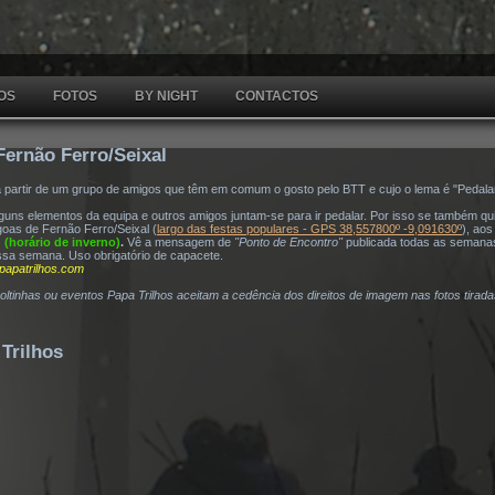
OS
FOTOS
BY NIGHT
CONTACTOS
Fernão Ferro/Seixal
a partir de um grupo de amigos que têm em comum o gosto pelo BTT e cujo o lema é "Pedala
ns elementos da equipa e outros amigos juntam-se para ir pedalar. Por isso se também quis
oas de Fernão Ferro/Seixal (
largo das festas populares - GPS 38,557800º -9,091630º
), ao
h (horário de inverno)
.
Vê a mensagem de
"Ponto de Encontro"
publicada todas as semana
ssa semana. Uso obrigatório de capacete.
papatrilhos.com
voltinhas ou eventos Papa Trilhos aceitam a cedência dos direitos de imagem nas fotos tirad
Trilhos