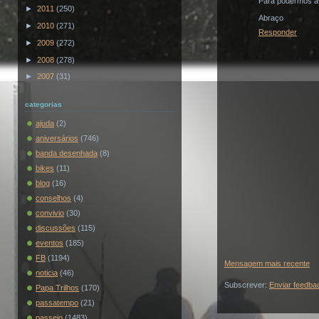
Para podermos ava
►
2011
(250)
Abraço
►
2010
(271)
Responder
►
2009
(272)
►
2008
(278)
►
2007
(31)
categorias
ajuda
(2)
aniversários
(746)
banda desenhada
(8)
bikes
(11)
blog
(16)
conselhos
(4)
convivio
(30)
discussões
(115)
eventos
(185)
FB
(1194)
Mensagem mais recente
noticia
(46)
Subscrever:
Enviar feedba
Papa Trilhos
(170)
passatempo
(21)
passeio
(1483)