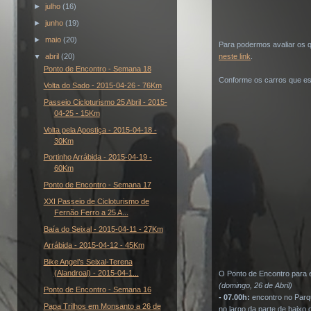
►
julho
(16)
►
junho
(19)
►
maio
(20)
Para podermos avaliar os q
▼
abril
(20)
neste link
.
Ponto de Encontro - Semana 18
Conforme os carros que est
Volta do Sado - 2015-04-26 - 76Km
Passeio Cicloturismo 25 Abril - 2015-
04-25 - 15Km
Volta pela Apostiça - 2015-04-18 -
30Km
Portinho Arrábida - 2015-04-19 -
60Km
Ponto de Encontro - Semana 17
XXI Passeio de Cicloturismo de
Fernão Ferro a 25 A...
Baía do Seixal - 2015-04-11 - 27Km
Arrábida - 2015-04-12 - 45Km
Bike Angel’s Seixal-Terena
(Alandroal) - 2015-04-1...
O Ponto de Encontro para e
(domingo, 26 de Abril)
Ponto de Encontro - Semana 16
- 07.00h:
encontro no Parqu
Papa Trilhos em Monsanto a 26 de
no largo da parte de baixo