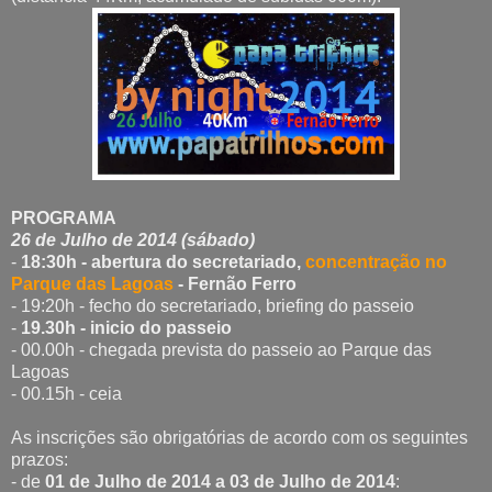
PROGRAMA
26 de Julho de 2014 (sábado)
-
18:30h - abertura do secretariado,
concentração no
Parque das Lagoas
- Fernão Ferro
- 19:20h - fecho do secretariado, briefing do passeio
-
19.30h - inicio do passeio
- 00.00h - chegada prevista do passeio ao Parque das
Lagoas
- 00.15h - ceia
As inscrições são obrigatórias de acordo com os seguintes
prazos:
- de
01 de Julho de 2014 a 03 de Julho de 2014
: