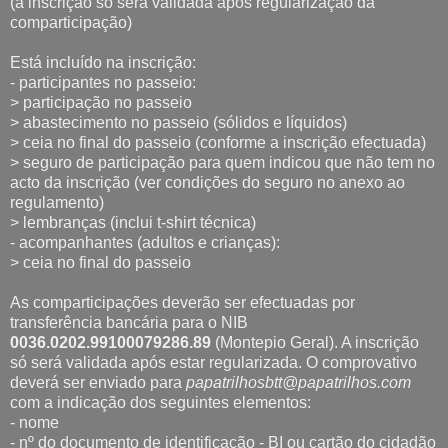
(a inscrição só será validada após regularização da
comparticipação)
Está incluído na inscrição:
- participantes no passeio:
> participação no passeio
> abastecimento no passeio (sólidos e líquidos)
> ceia no final do passeio (conforme a inscrição efectuada)
> seguro de participação para quem indicou que não tem no
acto da inscrição (ver condições do seguro no anexo ao
regulamento)
> lembranças (inclui t-shirt técnica)
- acompanhantes (adultos e crianças):
> ceia no final do passeio
As comparticipações deverão ser efectuadas por
transferência bancária para o NIB
0036.0202.99100079286.89
(Montepio Geral). A inscrição
só será validada após estar regularizada. O comprovativo
deverá ser enviado para
papatrilhosbtt@papatrilhos.com
com a indicação dos seguintes elementos:
- nome
- nº do documento de identificação - BI ou cartão do cidadão