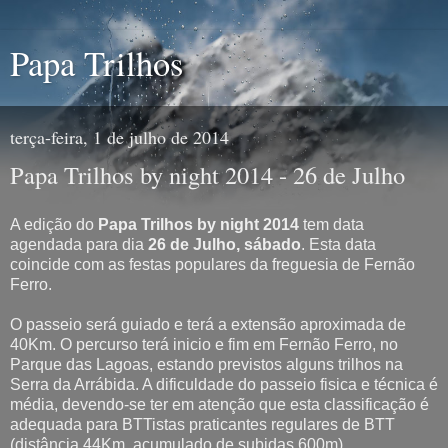
Papa Trilhos
terça-feira, 1 de julho de 2014
Papa Trilhos by night 2014 - 26 de Julho
A edição do
Papa Trilhos by night 2014
tem data
agendada para dia
26 de Julho, sábado
. Esta data
coincide com as festas populares da freguesia de Fernão
Ferro.
O passeio será guiado e terá a extensão aproximada de
40Km. O percurso terá inicio e fim em Fernão Ferro, no
Parque das Lagoas, estando previstos alguns trilhos na
Serra da Arrábida. A dificuldade do passeio fisica e técnica é
média, devendo-se ter em atenção que esta classificação é
adequada para BTTistas praticantes regulares de BTT
(distância 44Km, acumulado de subidas 600m).