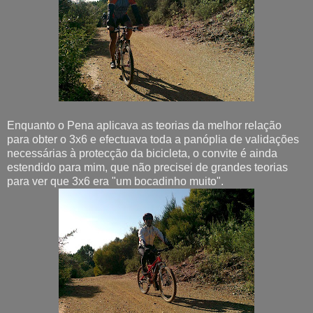
Enquanto o Pena aplicava as teorias da melhor relação
para obter o 3x6 e efectuava toda a panóplia de validações
necessárias à protecção da bicicleta, o convite é ainda
estendido para mim, que não precisei de grandes teorias
para ver que 3x6 era "um bocadinho muito".