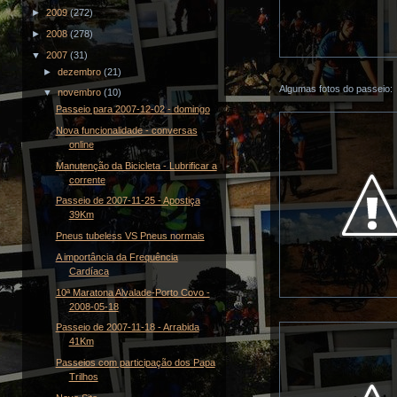
►
2009
(272)
►
2008
(278)
▼
2007
(31)
►
dezembro
(21)
Algumas fotos do passeio:
▼
novembro
(10)
Passeio para 2007-12-02 - domingo
Nova funcionalidade - conversas
online
Manutenção da Bicicleta - Lubrificar a
corrente
Passeio de 2007-11-25 - Apostiça
39Km
Pneus tubeless VS Pneus normais
A importância da Frequência
Cardíaca
10ª Maratona Alvalade-Porto Covo -
2008-05-18
Passeio de 2007-11-18 - Arrabida
41Km
Passeios com participação dos Papa
Trilhos