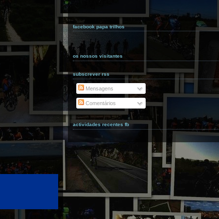
facebook papa trilhos
os nossos visitantes
subscrever rss
Mensagens
Comentários
actividades recentes fb