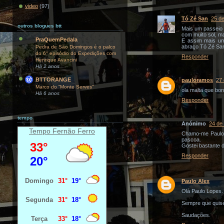
video
(97)
Tó Zé San
25 d
outros blogues btt
Mais um passeio 
com muito sol, ma
PraQuemPedala
E assim mais um
abraço Tó Zé Sa
Pedra de São Domingos é o palco
do 6° episódio do Expedições com
Responder
Henrique Avancini
Há 2 anos
BTTORANGE
pauloramos
27
Marco do “Monte Serves”
ola malta que bon
Há 6 anos
Responder
tempo
Anónimo
24 de
Tempo Fernão Ferro
Chamo-me Paulo 
pascoa.
Gostei bastante 
Responder
Paulo Alex
Olá Paulo Lopes.
Sempre que quise
Saudações.