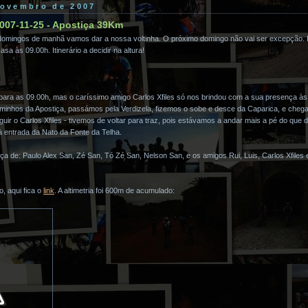
novembro de 2007
007-11-25 - Apostiça 39Km
 domingos de manhã vamos dar a nossa voltinha. O próximo domingo não vai ser excepção. P
sa às 09.00h. Itinerário a decidir na altura!
para as 09.00h, mas o caríssimo amigo Carlos Xfiles só nos brindou com a sua presença às 0
minhos da Apostiça, passámos pela Verdizela, fizemos o sobe e desce da Caparica, e chega
seguir o Carlos Xfiles - tivemos de voltar para traz, pois estávamos a andar mais a pé do que 
à entrada da Nato da Fonte da Telha.
ça de: Paulo Alex San, Zé San, Tó Zé San, Nelson San, e os amigos Rui, Luis, Carlos Xfiles
, aqui fica o
link
. A altimetria foi 600m de acumulado: