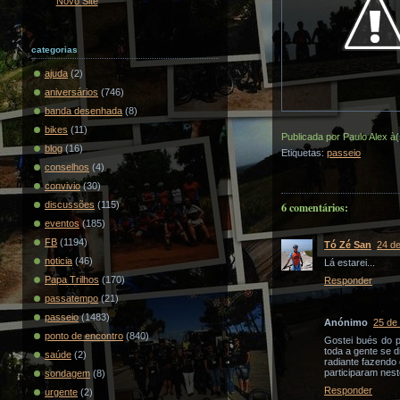
Novo Site
categorias
ajuda
(2)
aniversários
(746)
banda desenhada
(8)
bikes
(11)
Publicada por
Paulo Alex
à
blog
(16)
Etiquetas:
passeio
conselhos
(4)
convivio
(30)
discussões
(115)
6 comentários:
eventos
(185)
FB
(1194)
Tó Zé San
24 d
noticia
(46)
Lá estarei...
Papa Trilhos
(170)
Responder
passatempo
(21)
passeio
(1483)
Anónimo
25 de
ponto de encontro
(840)
Gostei bués do p
toda a gente se 
saúde
(2)
radiante fazendo 
participaram nes
sondagem
(8)
Responder
urgente
(2)