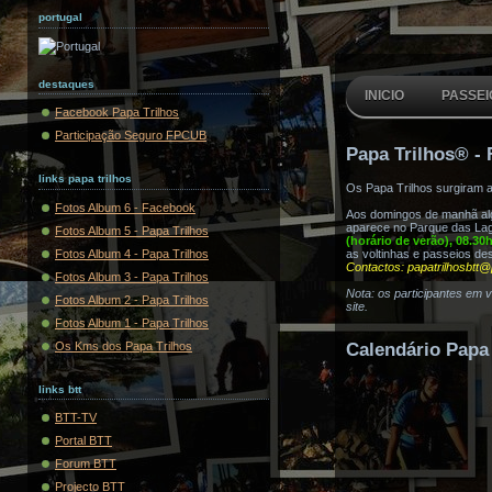
portugal
destaques
INICIO
PASSEI
Facebook Papa Trilhos
Participação Seguro FPCUB
Papa Trilhos® - 
links papa trilhos
Os Papa Trilhos surgiram 
Fotos Album 6 - Facebook
Aos domingos de manhã algu
aparece no Parque das Lag
Fotos Album 5 - Papa Trilhos
(horário de verão), 08.30
Fotos Album 4 - Papa Trilhos
as voltinhas e passeios de
Contactos: papatrilhosbtt@
Fotos Album 3 - Papa Trilhos
Nota: os participantes em 
Fotos Album 2 - Papa Trilhos
site.
Fotos Album 1 - Papa Trilhos
Os Kms dos Papa Trilhos
Calendário Papa 
links btt
BTT-TV
Portal BTT
Forum BTT
Projecto BTT