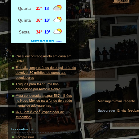
Responder
Casal encontrado morto em casa em
Sintra
Em Itália, empresários de esqui terão de
devolver 30 milhões de euros aos
esquiadores
Truques para fazer uma boa
caracolada por António Nobre
Meta condenada a pagar 567 milhões
no Novo México para fundo de saúde
Mensagem mais recente
mental de adolescentes
Subscrever:
Enviar feedba
🎱 Quem é você, espectador de
streaming?
lojas online btt
Kompressor