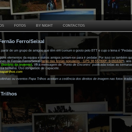
OS
FOTOS
BY NIGHT
CONTACTOS
Fernão Ferro/Seixal
a partir de um grupo de amigos que têm em comum o gosto pelo BTT e cujo o lema é "Pedala
ns elementos da equipa e outros amigos juntam-se para ir pedalar. Por isso se também quis
oas de Fernão Ferro/Seixal (
largo das festas populares - GPS 38,557800º -9,091630º
), ao
h (horário de inverno)
.
Vê a mensagem de
"Ponto de Encontro"
publicada todas as semana
ssa semana. Uso obrigatório de capacete.
papatrilhos.com
voltinhas ou eventos Papa Trilhos aceitam a cedência dos direitos de imagem nas fotos tirad
Trilhos