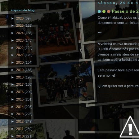
sábado, 24 de 
arquivo do blog
Passeio de 2
Como é habitual, todos os
►
2026
(69)
de encontro junto a minha ca
►
2025
(125)
►
2024
(138)
***
►
2023
(145)
A voltinha estava marcada 
►
2022
(122)
09.30h lá fomos nós por ca
tivemos a infeliz ideia de 
►
2021
(126)
também a pé, a falésia até 
►
2020
(154)
►
2019
(185)
Este passeio teve a presen
sei o nome!
►
2018
(193)
►
2017
(188)
Quem quiser ver o percurso
►
2016
(200)
►
2015
(201)
►
2014
(203)
►
2013
(223)
►
2012
(249)
►
2011
(250)
►
2010
(271)