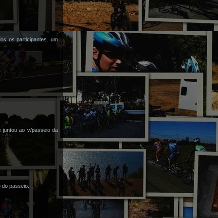
os os participantes. um
 juntou ao v/passeio da
 do passeio.