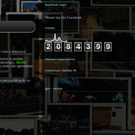
facebook login
Please log into Facebook.
visitas
2
0
8
4
3
9
9
r com a Natureza".
eres ir pedalar,
últimos comentários
s domingos,
08.00h
s onde são agendadas
conversas rápidas fb
as para publicação no
gps - strava