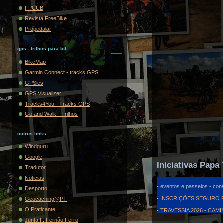
FPCUB
Revista FreeBike
Propedalar
gps - trilhos para btt
BikeMap
Garmin Connect - tracks GPS
GPSies
GPS Visualizer
Tracks4You - Tracks GPS
Go and Walk - Trilhos
outros links
Windguru
Google
Iniciativas Papa 
Tradutor
Noticias
- eventos e passeios - cons
Desporto
-
INSCRIÇÕES SEGURO F
Geocaching@PT
O Praticante
-
TRAVESSIA 2026 - CAM
Junta F. Fernão Ferro