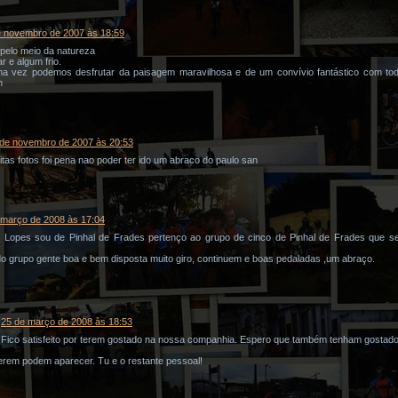
e novembro de 2007 às 18:59
pelo meio da natureza
r e algum frio.
a vez podemos desfrutar da paisagem maravilhosa e de um convívio fantástico com tod
n
 de novembro de 2007 às 20:53
itas fotos foi pena nao poder ter ido um abraco do paulo san
 março de 2008 às 17:04
Lopes sou de Pinhal de Frades pertenço ao grupo de cinco de Pinhal de Frades que se
do grupo gente boa e bem disposta muito giro, continuem e boas pedaladas ,um abraço.
25 de março de 2008 às 18:53
 Fico satisfeito por terem gostado na nossa companhia. Espero que também tenham gostado
rem podem aparecer. Tu e o restante pessoal!