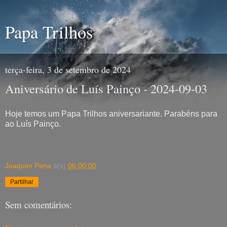
Papa Trilhos
terça-feira, 3 de setembro de 2024
Aniversário de Luís Painço - 2024-09-03
Hoje temos um Papa Trilhos aniversariante. Parabéns para
ao Luís Painço.
Joaquim Pena
à(s)
06:00:00
Partilhar
Sem comentários: