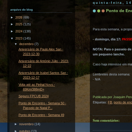
quinta-feira, 1
arquivo do blog
Ponto de Enc
►
2026
(69)
►
2025
(125)
Para esta semana, a propos
►
2024
(138)
▼
2023
(145)
- domingo, dia 17:
PASSE
▼
dezembro
(7)
NOTA: Para o passeio de 
Aniversário de Paulo Alex San -
2023-12-30
um pequeno lanche.
Aniversário de António Júlio - 2023-
Caso haja interesse em ma
12-22
Aniversário de Isabel Santos San -
Lembretes desta semana:
2023-12-17
- N/A
Volta até ao Pinhal Novo -
69Km/388mD+
Seguro FPCUB 2024
Publicada por
Joaquim Pen
Etiquetas:
FB
,
ponto de en
Ponto de Encontro - Semana 50 -
Passeio de Natal P...
Ponto de Encontro - Semana 49
Sem comentários:
►
novembro
(14)
►
outubro
(13)