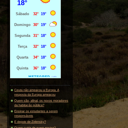
Ceuta não ameaçou a Europa. A
resposta da Europa ameaçou
Quem são, afinal, os novos moradores
da habitação pública?
Ensinar os estudantes a serem
responsáveis
E depois de Zelensky?
Quem cuida de quem ensina?