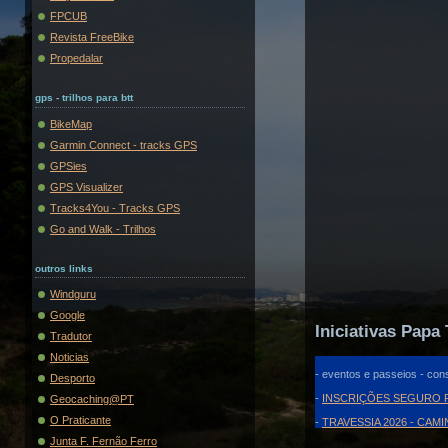
FPCUB
Revista FreeBike
Propedalar
gps - trilhos para btt
BikeMap
Garmin Connect - tracks GPS
GPSies
GPS Visualizer
Tracks4You - Tracks GPS
Go and Walk - Trilhos
outros links
Windguru
Google
Iniciativas Papa 
Tradutor
Noticias
- eventos e passeios - cons
Desporto
-
INSCRIÇÕES SEGURO F
Geocaching@PT
O Praticante
-
TRAVESSIA 2026 - CAM
Junta F. Fernão Ferro