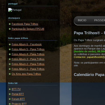
portugal
destaques
INICIO
PASSEI
Facebook Papa Trilhos
Participação Seguro FPCUB
Papa Trilhos® - 
links papa trilhos
Os Papa Trilhos surgiram 
Fotos Album 6 - Facebook
Aos domingos de manhã algu
aparece no Parque das Lag
Fotos Album 5 - Papa Trilhos
(horário de verão), 08.30
Fotos Album 4 - Papa Trilhos
as voltinhas e passeios de
Contactos: papatrilhosbtt@
Fotos Album 3 - Papa Trilhos
Nota: os participantes em 
Fotos Album 2 - Papa Trilhos
site.
Fotos Album 1 - Papa Trilhos
Os Kms dos Papa Trilhos
Calendário Papa 
links btt
BTT-TV
Portal BTT
Forum BTT
Projecto BTT