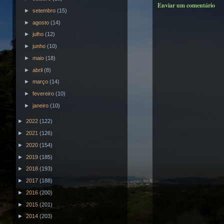
Enviar um comentário
►
setembro
(15)
►
agosto
(14)
►
julho
(12)
►
junho
(10)
►
maio
(18)
►
abril
(8)
►
março
(14)
►
fevereiro
(10)
►
janeiro
(10)
►
2022
(122)
►
2021
(126)
►
2020
(154)
►
2019
(185)
►
2018
(193)
►
2017
(188)
►
2016
(200)
►
2015
(201)
►
2014
(203)