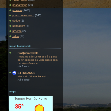
passatempo
(21)
passeio
(1483)
ponto de encontro
(840)
saúde
(2)
sondagem
(8)
urgente
(2)
video
(97)
outros blogues btt
PraQuemPedala
Pedra de São Domingos é o palco
do 6° episódio do Expedições com
Henrique Avancini
Há 2 anos
BTTORANGE
Marco do “Monte Serves”
Há 6 anos
tempo
Tempo Fernão Ferro