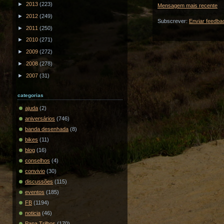
►
2013
(223)
Mensagem mais recente
►
2012
(249)
Subscrever:
Enviar feedba
►
2011
(250)
►
2010
(271)
►
2009
(272)
►
2008
(278)
►
2007
(31)
categorias
ajuda
(2)
aniversários
(746)
banda desenhada
(8)
bikes
(11)
blog
(16)
conselhos
(4)
convivio
(30)
discussões
(115)
eventos
(185)
FB
(1194)
noticia
(46)
Papa Trilhos
(170)