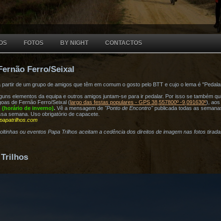
OS
FOTOS
BY NIGHT
CONTACTOS
Fernão Ferro/Seixal
a partir de um grupo de amigos que têm em comum o gosto pelo BTT e cujo o lema é "Pedala
ns elementos da equipa e outros amigos juntam-se para ir pedalar. Por isso se também quis
oas de Fernão Ferro/Seixal (
largo das festas populares - GPS 38,557800º -9,091630º
), ao
h (horário de inverno)
.
Vê a mensagem de
"Ponto de Encontro"
publicada todas as semana
ssa semana. Uso obrigatório de capacete.
papatrilhos.com
voltinhas ou eventos Papa Trilhos aceitam a cedência dos direitos de imagem nas fotos tirad
Trilhos