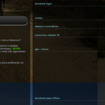
facebook login
visitas
últimos comentários
conversas rápidas fb
r com a Natureza".
eres ir pedalar,
s domingos,
08.00h
gps - strava
s onde são agendadas
as para publicação no
facebook papa trilhos