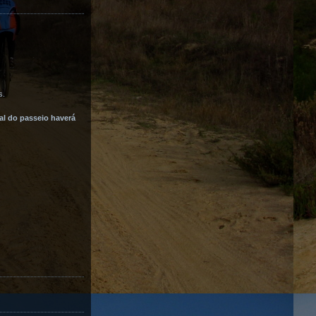
s
.
nal do passeio haverá