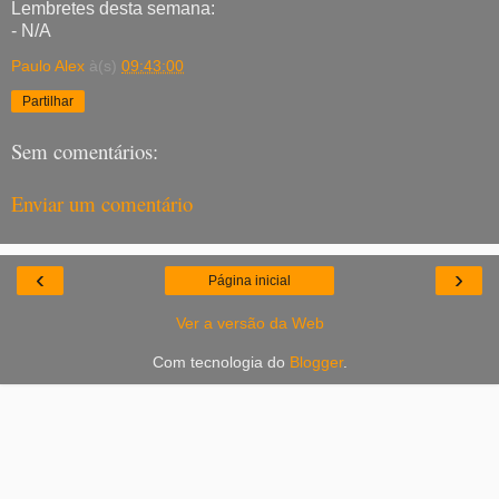
Lembretes desta semana:
- N/A
Paulo Alex
à(s)
09:43:00
Partilhar
Sem comentários:
Enviar um comentário
‹
›
Página inicial
Ver a versão da Web
Com tecnologia do
Blogger
.