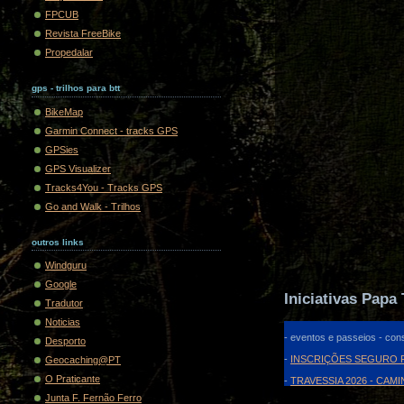
FPCUB
Revista FreeBike
Propedalar
gps - trilhos para btt
BikeMap
Garmin Connect - tracks GPS
GPSies
GPS Visualizer
Tracks4You - Tracks GPS
Go and Walk - Trilhos
outros links
Windguru
Google
Iniciativas Papa 
Tradutor
Noticias
- eventos e passeios - cons
Desporto
-
INSCRIÇÕES SEGURO F
Geocaching@PT
O Praticante
-
TRAVESSIA 2026 - CAM
Junta F. Fernão Ferro