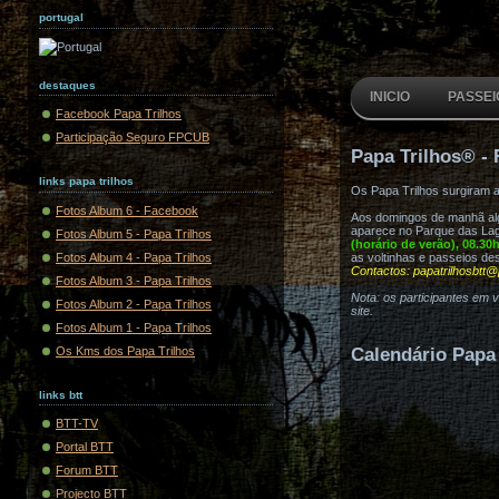
portugal
destaques
INICIO
PASSEI
Facebook Papa Trilhos
Participação Seguro FPCUB
Papa Trilhos® - 
links papa trilhos
Os Papa Trilhos surgiram 
Fotos Album 6 - Facebook
Aos domingos de manhã algu
aparece no Parque das Lag
Fotos Album 5 - Papa Trilhos
(horário de verão), 08.30
Fotos Album 4 - Papa Trilhos
as voltinhas e passeios de
Contactos: papatrilhosbtt@
Fotos Album 3 - Papa Trilhos
Nota: os participantes em 
Fotos Album 2 - Papa Trilhos
site.
Fotos Album 1 - Papa Trilhos
Os Kms dos Papa Trilhos
Calendário Papa 
links btt
BTT-TV
Portal BTT
Forum BTT
Projecto BTT