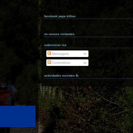
facebook papa trilhos
os nossos visitantes
subscrever rss
Mensagens
Comentários
actividades recentes fb