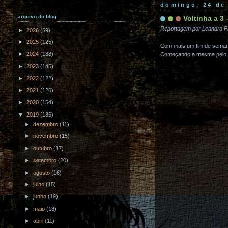
domingo, 24 de 
arquivo do blog
Voltinha a 3
Reportagem por Leandro F
►
2026
(69)
►
2025
(125)
Com mais um fim de semana
►
2024
(138)
Começando a mesma pelo P
►
2023
(145)
►
2022
(122)
►
2021
(126)
►
2020
(154)
▼
2019
(185)
►
dezembro
(11)
►
novembro
(15)
►
outubro
(17)
►
setembro
(20)
►
agosto
(16)
►
julho
(15)
►
junho
(19)
►
maio
(18)
►
abril
(11)