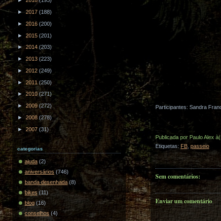
►
2018
(193)
►
2017
(188)
►
2016
(200)
►
2015
(201)
►
2014
(203)
►
2013
(223)
►
2012
(249)
►
2011
(250)
►
2010
(271)
►
2009
(272)
Participantes: Sandra Fran
►
2008
(278)
►
2007
(31)
Publicada por
Paulo Alex
à
Etiquetas:
FB
,
passeio
categorias
ajuda
(2)
aniversários
(746)
Sem comentários:
banda desenhada
(8)
bikes
(11)
Enviar um comentário
blog
(16)
conselhos
(4)