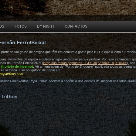
OS
FOTOS
BY NIGHT
CONTACTOS
Fernão Ferro/Seixal
a partir de um grupo de amigos que têm em comum o gosto pelo BTT e cujo o lema é "Pedala
ns elementos da equipa e outros amigos juntam-se para ir pedalar. Por isso se também quis
oas de Fernão Ferro/Seixal (
largo das festas populares - GPS 38,557800º -9,091630º
), ao
h (horário de inverno)
.
Vê a mensagem de
"Ponto de Encontro"
publicada todas as semana
ssa semana. Uso obrigatório de capacete.
papatrilhos.com
voltinhas ou eventos Papa Trilhos aceitam a cedência dos direitos de imagem nas fotos tirad
Trilhos