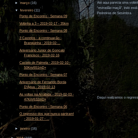
Até aqui parecia uma volt
►
março
(16)
“estradão maçã”, indo está
▼
fevereiro
(11)
Pedreiras de Sesimbra.
Ponto de Encontro - Semana 09
Voltinha a 3 – 2019-02-17 - 35km
Ponto de Encontro - Semana 08
3 Castelos - a continuação -
Branquinha - 2019-02-...
Aniversário Junior de Gonçalo
Francisco - 2019-02-16
Castelo de Palmela - 2019-02-10 -
50Km/651mD+
Ponto de Encontro - Semana 07
Aniversário de Fernando Borda
D'Água - 2019-02-13
As voltas na Arrábida`- 2019-02-03 -
Daqui realizamos o regress
47Km/632mD+
Ponto de Encontro - Semana 06
O regresso dos que nunca partiram!
- 2019-01-27 - ...
►
janeiro
(16)