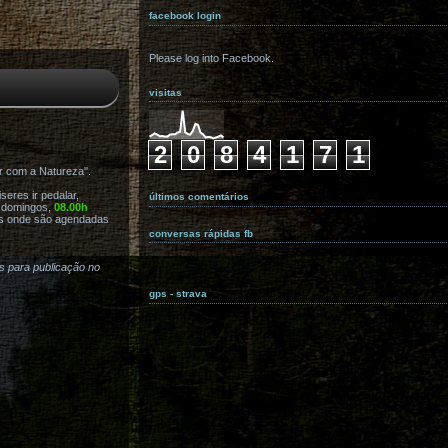
facebook login
Please log into Facebook.
visitas
2
0
8
4
1
7
1
r com a Natureza".
eres ir pedalar,
últimos comentários
s domingos,
08.00h
s onde são agendadas
conversas rápidas fb
as para publicação no
gps - strava