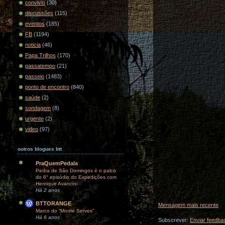
convivio
(30)
discussões
(115)
eventos
(185)
FB
(1194)
noticia
(46)
Papa Trilhos
(170)
passatempo
(21)
passeio
(1483)
ponto de encontro
(840)
saúde
(2)
sondagem
(8)
urgente
(2)
video
(97)
outros blogues btt
PraQuemPedala
Pedra de São Domingos é o palco
do 6° episódio do Expedições com
Henrique Avancini
Há 2 anos
BTTORANGE
Mensagem mais recente
Marco do “Monte Serves”
Há 6 anos
Subscrever:
Enviar feedba