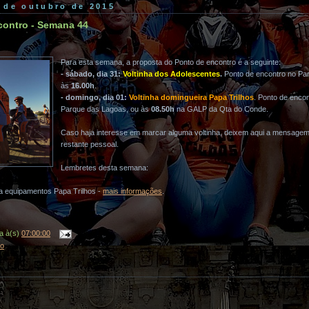
8 de outubro de 2015
contro - Semana 44
Para esta semana, a proposta do Ponto de encontro é a seguinte:
- sábado, dia 31:
Voltinha dos Adolescentes
.
Ponto de encontro no Pa
às
16.00h
.
- domingo, dia 01:
Voltinha domingueira Papa Trilhos
. Ponto de enco
Parque das Lagoas, ou às
08.50h
na GALP da Qta do Conde.
Caso haja interesse em marcar alguma voltinha, deixem aqui a mensage
restante pessoal.
Lembretes desta semana:
ra equipamentos Papa Trilhos -
mais informações
.
a
à(s)
07:00:00
ro