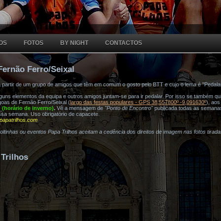
OS
FOTOS
BY NIGHT
CONTACTOS
Fernão Ferro/Seixal
a partir de um grupo de amigos que têm em comum o gosto pelo BTT e cujo o lema é "Pedala
ns elementos da equipa e outros amigos juntam-se para ir pedalar. Por isso se também quis
oas de Fernão Ferro/Seixal (
largo das festas populares - GPS 38,557800º -9,091630º
), ao
h (horário de inverno)
.
Vê a mensagem de
"Ponto de Encontro"
publicada todas as semana
ssa semana. Uso obrigatório de capacete.
papatrilhos.com
voltinhas ou eventos Papa Trilhos aceitam a cedência dos direitos de imagem nas fotos tirad
Trilhos