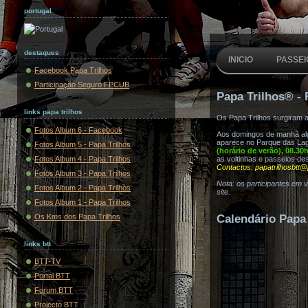
portugal
destaques
INICIO
PASSEI
Facebook Papa Trilhos
Participação Seguro FPCUB
Papa Trilhos® - 
links papa trilhos
Os Papa Trilhos surgiram 
Fotos Album 6 - Facebook
Aos domingos de manhã algu
aparece no Parque das Lag
Fotos Album 5 - Papa Trilhos
(horário de verão), 08.30
Fotos Album 4 - Papa Trilhos
as voltinhas e passeios de
Contactos: papatrilhosbtt@
Fotos Album 3 - Papa Trilhos
Nota: os participantes em 
Fotos Album 2 - Papa Trilhos
site.
Fotos Album 1 - Papa Trilhos
Os Kms dos Papa Trilhos
Calendário Papa 
links btt
BTT-TV
Portal BTT
Forum BTT
Projecto BTT