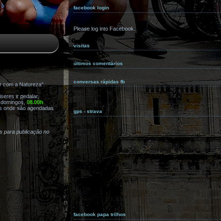
facebook login
Please log into Facebook.
visitas
últimos comentários
conversas rápidas fb
r com a Natureza".
eres ir pedalar,
s domingos,
08.00h
s onde são agendadas
gps - strava
as para publicação no
facebook papa trilhos