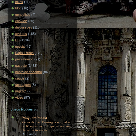
bikes
(11)
blog
(16)
conselhos
(4)
convivio
(30)
discussões
(115)
eventos
(185)
FB
(1194)
noticia
(46)
Papa Trilhos
(170)
passatempo
(21)
passeio
(1483)
ponto de encontro
(840)
saúde
(2)
sondagem
(8)
urgente
(2)
video
(97)
outros blogues btt
PraQuemPedala
Pedra de São Domingos é o palco
do 6° episódio do Expedições com
Henrique Avancini
Há 2 anos