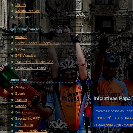
FPCUB
Revista FreeBike
Propedalar
gps - trilhos para btt
BikeMap
Garmin Connect - tracks GPS
GPSies
GPS Visualizer
Tracks4You - Tracks GPS
Go and Walk - Trilhos
outros links
Windguru
Google
Iniciativas Papa 
Tradutor
Noticias
- eventos e passeios - cons
Desporto
-
INSCRIÇÕES SEGURO F
Geocaching@PT
O Praticante
-
TRAVESSIA 2026 - CAM
Junta F. Fernão Ferro