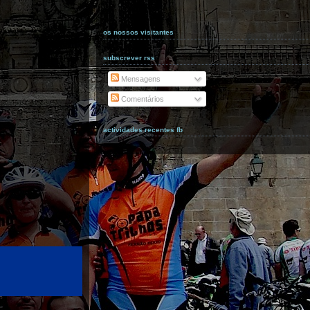
os nossos visitantes
subscrever rss
Mensagens
Comentários
actividades recentes fb