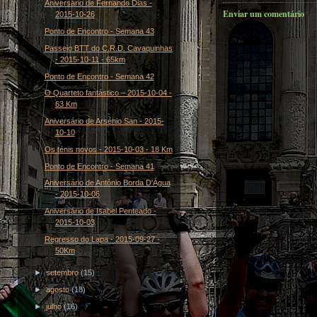
Aniversário de Fernando Dias -
Enviar um comentário
2015-10-26
Ponto de Encontro - Semana 43
Passeio BTT do C.R.D. Cavaquinhas
- 2015-10-11 - 65km
Ponto de Encontro - Semana 42
O Quarteto fantástico – 2015-10-04 -
63 Km
Aniversário de Arsénio San - 2015-
10-10
Os ténis novos - 2015-10-03 - 18 Km
Ponto de Encontro - Semana 41
Aniversário de António Borda D'Água
- 2015-10-06
Aniversário de Isabel Penteado -
2015-10-03
Regresso do Lapa - 2015-09-27 -
50Km
►
setembro
(15)
►
agosto
(18)
►
julho
(16)