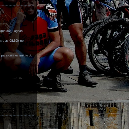
rque das Lagoas
ntro às
08.30h
no
m para conhecimento do