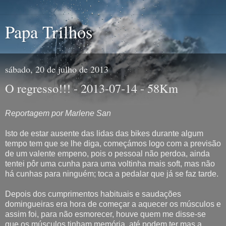
Papa Trilhos
sábado, 20 de julho de 2013
O regresso!!! - 2013-07-14 - 58Km
Reportagem por Marlene San
Isto de estar ausente das lidas das bikes durante algum
tempo tem que se lhe diga, começámos logo com a previsão
de um valente empeno, pois o pessoal não perdoa, ainda
tentei pôr uma cunha para uma voltinha mais soft, mas não
há cunhas para ninguém; toca a pedalar que já se faz tarde.
Depois dos cumprimentos habituais e saudações
domingueiras era hora de começar a aquecer os músculos e
assim foi, para não esmorecer, houve quem me disse-se
que os músculos tinham memória, até podem ter mas a