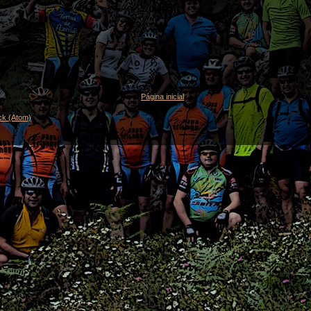
Página inicial
ck (Atom)