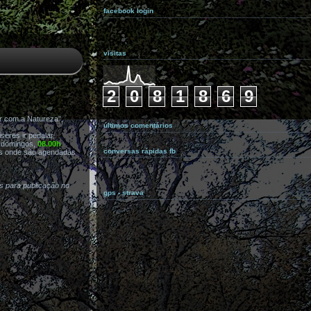
facebook login
visitas
2
0
8
1
8
6
9
r com a Natureza".
últimos comentários
eres ir pedalar,
s domingos,
08.00h
conversas rápidas fb
s onde são agendadas
as para publicação no
gps - strava