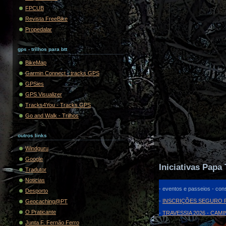
FPCUB
Revista FreeBike
Propedalar
gps - trilhos para btt
BikeMap
Garmin Connect - tracks GPS
GPSies
GPS Visualizer
Tracks4You - Tracks GPS
Go and Walk - Trilhos
outros links
Windguru
Google
Iniciativas Papa 
Tradutor
Noticias
- eventos e passeios - cons
Desporto
-
INSCRIÇÕES SEGURO F
Geocaching@PT
O Praticante
-
TRAVESSIA 2026 - CAM
Junta F. Fernão Ferro