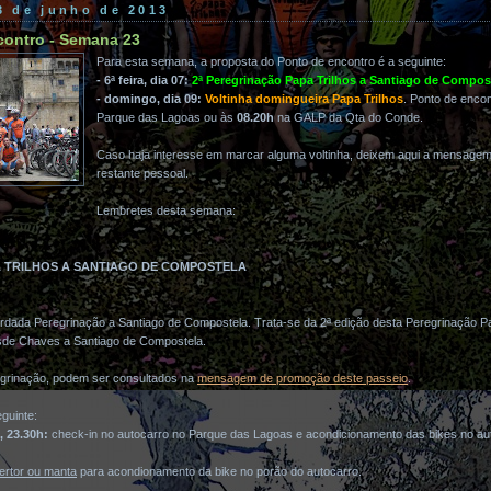
3 de junho de 2013
contro - Semana 23
Para esta semana, a proposta do Ponto de encontro é a seguinte:
- 6ª feira, dia 07:
2ª Peregrinação Papa Trilhos a Santiago de Compos
- domingo, dia 09:
Voltinha domingueira Papa Trilhos
. Ponto de enco
Parque das Lagoas ou às
08.20h
na GALP da Qta do Conde.
Caso haja interesse em marcar alguma voltinha, deixem aqui a mensage
restante pessoal.
Lembretes desta semana:
A TRILHOS A SANTIAGO DE COMPOSTELA
ada Peregrinação a Santiago de Compostela. Trata-se da 2ª edição desta Peregrinação Pap
sde Chaves a Santiago de Compostela.
grinação, podem ser consultados na
mensagem de promoção deste passeio
.
guinte:
o, 23.30h:
check-in no autocarro no Parque das Lagoas e acondicionamento das bikes no au
ertor ou manta
para acondionamento da bike no porão do autocarro.