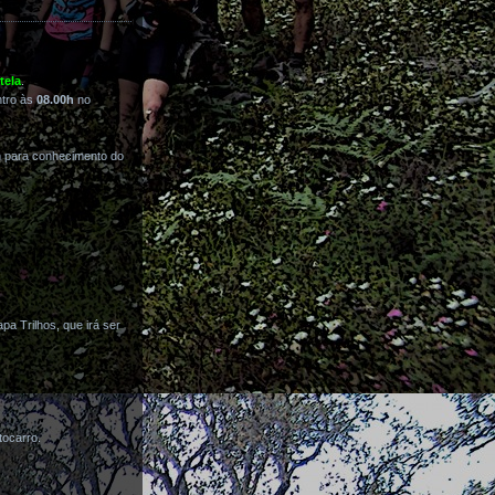
tela
.
ntro às
08.00h
no
m para conhecimento do
a Trilhos, que irá ser
tocarro.