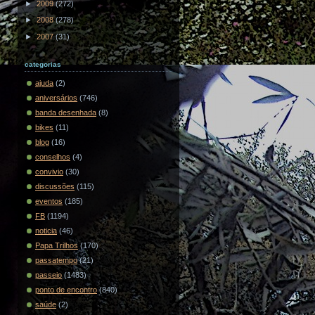
►
2009
(272)
►
2008
(278)
►
2007
(31)
categorias
ajuda
(2)
aniversários
(746)
banda desenhada
(8)
bikes
(11)
blog
(16)
conselhos
(4)
convivio
(30)
discussões
(115)
eventos
(185)
FB
(1194)
noticia
(46)
Papa Trilhos
(170)
passatempo
(21)
passeio
(1483)
ponto de encontro
(840)
saúde
(2)