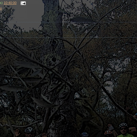
(s)
10:40:00
ro