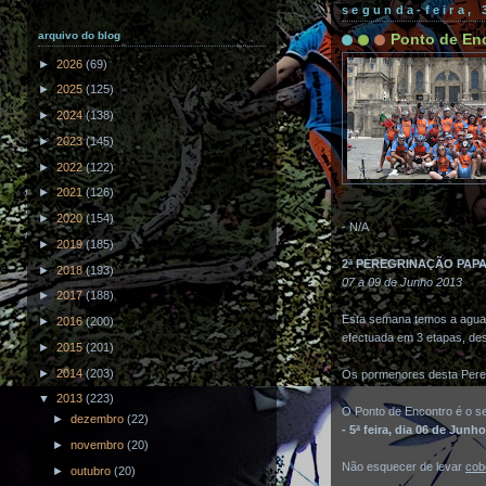
segunda-feira, 
arquivo do blog
Ponto de En
►
2026
(69)
►
2025
(125)
►
2024
(138)
►
2023
(145)
►
2022
(122)
►
2021
(126)
►
2020
(154)
- N/A
►
2019
(185)
2ª PEREGRINAÇÃO PAP
►
2018
(193)
07 a 09 de Junho 2013
►
2017
(188)
Esta semana temos a aguard
►
2016
(200)
efectuada em 3 etapas, de
►
2015
(201)
►
2014
(203)
Os pormenores desta Pere
▼
2013
(223)
O Ponto de Encontro é o se
►
dezembro
(22)
- 5ª feira, dia 06 de Junh
►
novembro
(20)
Não esquecer de levar
cob
►
outubro
(20)