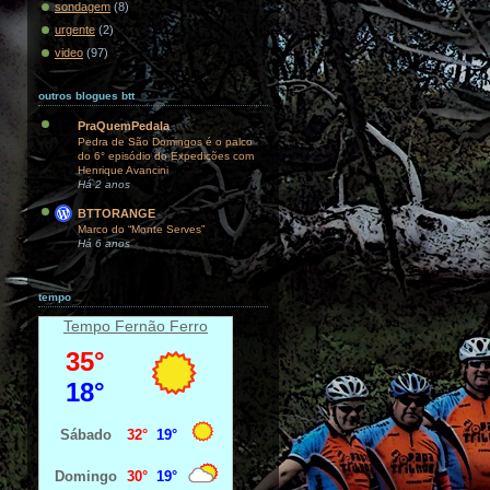
sondagem
(8)
urgente
(2)
video
(97)
outros blogues btt
PraQuemPedala
Pedra de São Domingos é o palco
do 6° episódio do Expedições com
Henrique Avancini
Há 2 anos
BTTORANGE
Marco do “Monte Serves”
Há 6 anos
tempo
Tempo Fernão Ferro