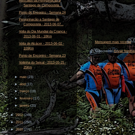
Rescaldo da Peregrinação a
Santiago de Compostela...
Ponto de Encontro - Semana 24
Peregrinação a Santiago de
Compostela - 2013-06-07...
Volta do Dia Mundial da Criança -
2013-06-01 - 18Km
Mensagem mais recente
Volta de Alcácer - 2013-06-02 -
109Km
Subscrever:
Enviar feedba
Ponto de Encontro - Semana 23
Voltinha do Seixal - 2013-05-25 -
25Km
►
maio
(23)
►
abril
(17)
►
março
(19)
►
fevereiro
(17)
►
janeiro
(20)
►
2012
(249)
►
2011
(250)
►
2010
(271)