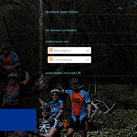
facebook papa trilhos
os nossos visitantes
subscrever rss
Mensagens
Comentários
actividades recentes fb