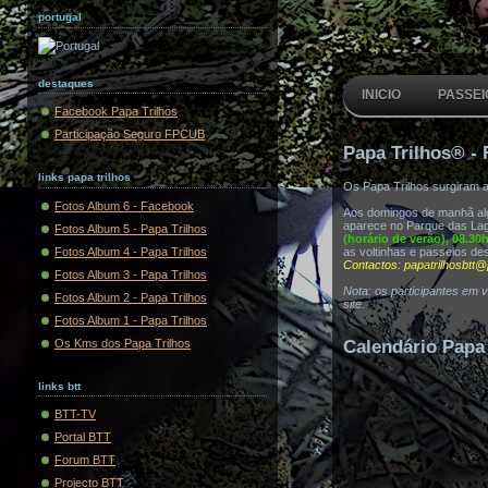
portugal
destaques
INICIO
PASSEI
Facebook Papa Trilhos
Participação Seguro FPCUB
Papa Trilhos® - 
links papa trilhos
Os Papa Trilhos surgiram 
Fotos Album 6 - Facebook
Aos domingos de manhã algu
aparece no Parque das Lag
Fotos Album 5 - Papa Trilhos
(horário de verão), 08.30
Fotos Album 4 - Papa Trilhos
as voltinhas e passeios de
Contactos: papatrilhosbtt@
Fotos Album 3 - Papa Trilhos
Nota: os participantes em 
Fotos Album 2 - Papa Trilhos
site.
Fotos Album 1 - Papa Trilhos
Os Kms dos Papa Trilhos
Calendário Papa 
links btt
BTT-TV
Portal BTT
Forum BTT
Projecto BTT