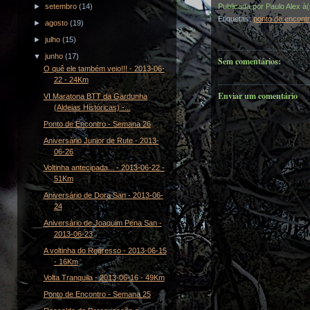
Publicada por
Paulo Alex
à
►
setembro
(14)
Etiquetas:
ponto de encont
►
agosto
(19)
►
julho
(15)
▼
junho
(17)
Sem comentários:
O quê ele também veio!!! - 2013-06-
22 - 24Km
Enviar um comentário
VI Maratona BTT da Gardunha
(Aldeias Históricas) -...
Ponto de Encontro - Semana 26
Aniversário Junior de Rute - 2013-
06-26
Voltinha antecipada... - 2013-06-22 -
51Km
Aniversário de Dora San - 2013-06-
24
Aniversário de Joaquim Pena San -
2013-06-23
A voltinha do Regresso - 2013-06-15
- 16Km
Volta Tranquila - 2013-06-16 - 49Km
Ponto de Encontro - Semana 25