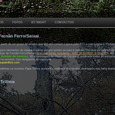
OS
FOTOS
BY NIGHT
CONTACTOS
Fernão Ferro/Seixal
a partir de um grupo de amigos que têm em comum o gosto pelo BTT e cujo o lema é "Pedala
ns elementos da equipa e outros amigos juntam-se para ir pedalar. Por isso se também quis
oas de Fernão Ferro/Seixal (
largo das festas populares - GPS 38,557800º -9,091630º
), ao
h (horário de inverno)
.
Vê a mensagem de
"Ponto de Encontro"
publicada todas as semana
ssa semana. Uso obrigatório de capacete.
papatrilhos.com
voltinhas ou eventos Papa Trilhos aceitam a cedência dos direitos de imagem nas fotos tirad
Trilhos