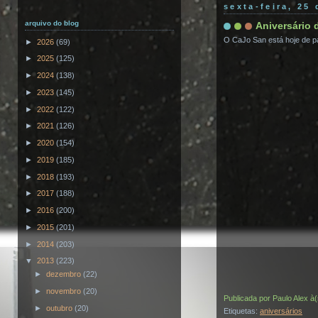
sexta-feira, 25
arquivo do blog
Aniversário 
O CaJo San está hoje de p
►
2026
(69)
►
2025
(125)
►
2024
(138)
►
2023
(145)
►
2022
(122)
►
2021
(126)
►
2020
(154)
►
2019
(185)
►
2018
(193)
►
2017
(188)
►
2016
(200)
►
2015
(201)
►
2014
(203)
▼
2013
(223)
►
dezembro
(22)
►
novembro
(20)
Publicada por
Paulo Alex
à
►
outubro
(20)
Etiquetas:
aniversários