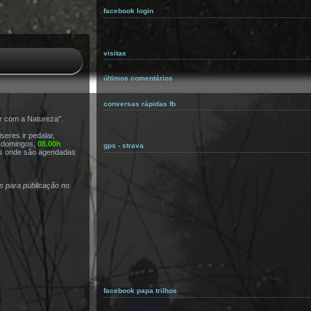
facebook login
visitas
últimos comentários
conversas rápidas fb
r com a Natureza".
eres ir pedalar,
s domingos,
08.00h
gps - strava
s onde são agendadas
as para publicação no
facebook papa trilhos