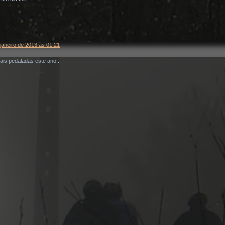
janeiro de 2013 às 01:21
is pedaladas este ano .