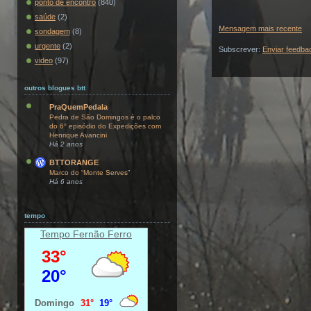
ponto de encontro
(840)
saúde
(2)
Mensagem mais recente
sondagem
(8)
urgente
(2)
Subscrever:
Enviar feedba
video
(97)
outros blogues btt
PraQuemPedala
Pedra de São Domingos é o palco
do 6° episódio do Expedições com
Henrique Avancini
Há 2 anos
BTTORANGE
Marco do “Monte Serves”
Há 6 anos
tempo
Tempo Fernão Ferro