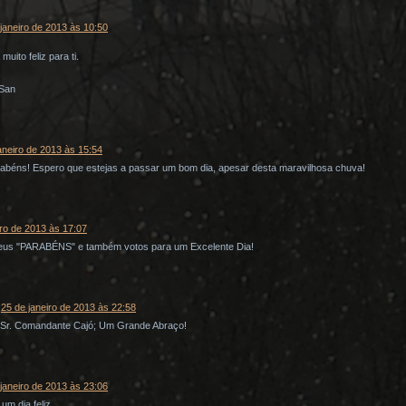
janeiro de 2013 às 10:50
uito feliz para ti.
 San
aneiro de 2013 às 15:54
abéns! Espero que estejas a passar um bom dia, apesar desta maravilhosa chuva!
iro de 2013 às 17:07
eus "PARABÉNS" e também votos para um Excelente Dia!
25 de janeiro de 2013 às 22:58
 Sr. Comandante Cajó; Um Grande Abraço!
janeiro de 2013 às 23:06
um dia feliz.