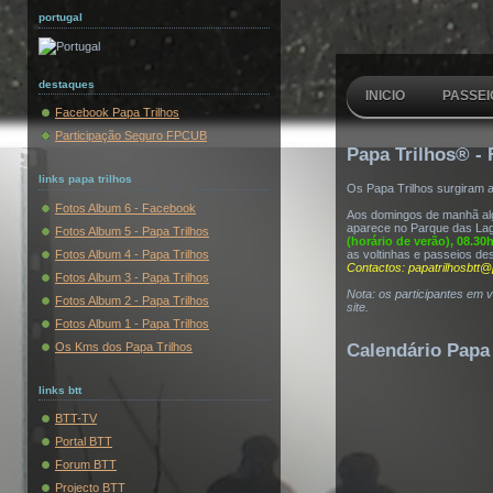
portugal
destaques
INICIO
PASSEI
Facebook Papa Trilhos
Participação Seguro FPCUB
Papa Trilhos® - 
links papa trilhos
Os Papa Trilhos surgiram 
Fotos Album 6 - Facebook
Aos domingos de manhã algu
aparece no Parque das Lag
Fotos Album 5 - Papa Trilhos
(horário de verão), 08.30
Fotos Album 4 - Papa Trilhos
as voltinhas e passeios de
Contactos: papatrilhosbtt@
Fotos Album 3 - Papa Trilhos
Nota: os participantes em 
Fotos Album 2 - Papa Trilhos
site.
Fotos Album 1 - Papa Trilhos
Os Kms dos Papa Trilhos
Calendário Papa 
links btt
BTT-TV
Portal BTT
Forum BTT
Projecto BTT