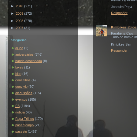
►
2010
(271)
Joaquim Pena
Responder
►
2009
(272)
►
2008
(278)
Kimbikes
26 de 
►
2007
(31)
Parabéns Cajo
Tudo de bom e ma
categorias
Kimbikes San
ajuda
(2)
Responder
aniversários
(746)
banda desenhada
(8)
bikes
(11)
blog
(16)
conselhos
(4)
convivio
(30)
discussões
(115)
eventos
(185)
FB
(1194)
noticia
(46)
Papa Trilhos
(170)
passatempo
(21)
passeio
(1483)