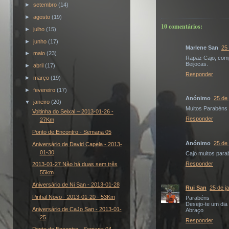
►
setembro
(14)
►
agosto
(19)
10 comentários:
►
julho
(15)
►
junho
(17)
Marlene San
25 
►
maio
(23)
Rapaz Cajo, comp
Beijocas.
►
abril
(17)
Responder
►
março
(19)
►
fevereiro
(17)
Anónimo
25 de 
▼
janeiro
(20)
Muitos Parabéns C
Voltinha do Seixal – 2013-01-26 -
Responder
27Km
Ponto de Encontro - Semana 05
Anónimo
25 de 
Aniversário de David Capela - 2013-
01-30
Cajo muitos parab
Responder
2013-01-27 Não há duas sem três
55km
Aniversário de Ni San - 2013-01-28
Rui San
25 de j
Pinhal Novo - 2013-01-20 - 53Km
Parabéns
Desejo-te um dia 
Aniversário de CaJo San - 2013-01-
Abraço
25
Responder