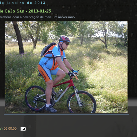
 de janeiro de 2013
de CaJo San - 2013-01-25
arabéns com a celebração de mais um aniversário.
(s)
06:00:00