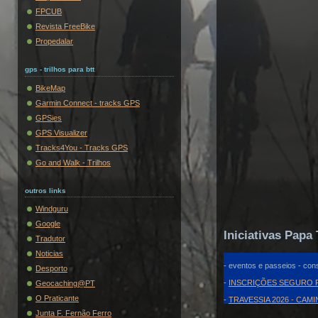
FPCUB
Revista FreeBike
Propedalar
gps - trilhos para btt
BikeMap
Garmin Connect - tracks GPS
GPSies
GPS Visualizer
Tracks4You - Tracks GPS
Go and Walk - Trilhos
outros links
Windguru
Google
Iniciativas Papa 
Tradutor
Noticias
- eventos e passeios - cons
Desporto
-
INSCRIÇÕES SEGURO F
Geocaching@PT
O Praticante
-
TRAVESSIA 2026 - CAM
Junta F. Fernão Ferro