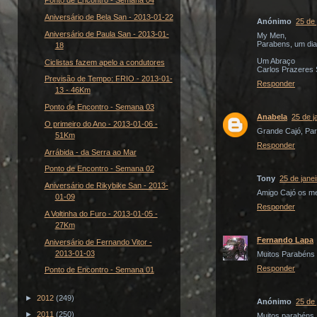
Ponto de Encontro - Semana 04
Aniversário de Bela San - 2013-01-22
Anónimo
25 de 
Aniversário de Paula San - 2013-01-
My Men,
Parabens, um dia m
18
Um Abraço
Ciclistas fazem apelo a condutores
Carlos Prazeres
Previsão de Tempo: FRIO - 2013-01-
Responder
13 - 46Km
Ponto de Encontro - Semana 03
Anabela
25 de j
O primeiro do Ano - 2013-01-06 -
Grande Cajó, Par
51Km
Responder
Arrábida - da Serra ao Mar
Ponto de Encontro - Semana 02
Tony
25 de jane
Aniversário de Rikybike San - 2013-
Amigo Cajó os m
01-09
Responder
A Voltinha do Furo - 2013-01-05 -
27Km
Fernando Lapa
Aniversário de Fernando Vitor -
2013-01-03
Muitos Parabéns
Responder
Ponto de Encontro - Semana 01
►
2012
(249)
Anónimo
25 de 
►
2011
(250)
Muitos parabéns, 