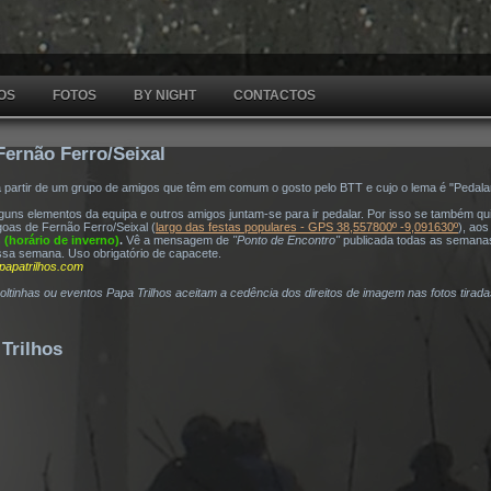
OS
FOTOS
BY NIGHT
CONTACTOS
Fernão Ferro/Seixal
a partir de um grupo de amigos que têm em comum o gosto pelo BTT e cujo o lema é "Pedala
ns elementos da equipa e outros amigos juntam-se para ir pedalar. Por isso se também quis
oas de Fernão Ferro/Seixal (
largo das festas populares - GPS 38,557800º -9,091630º
), ao
h (horário de inverno)
.
Vê a mensagem de
"Ponto de Encontro"
publicada todas as semana
ssa semana. Uso obrigatório de capacete.
papatrilhos.com
voltinhas ou eventos Papa Trilhos aceitam a cedência dos direitos de imagem nas fotos tirad
Trilhos