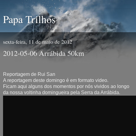
Papa Trilhos
sexta-feira, 11 de maio de 2012
2012-05-06 Arrábida 50km
Reportagem de Rui San
A reportagem deste domingo é em formato video.
Ficam aqui alguns dos momentos por nós vividos ao longo
da nossa voltinha domingueira pela Serra da Arrábida.