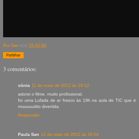
Rui San
à(s)
15:42:00
Partilhar
3 comentários:
sónia
11 de maio de 2012 às 19:12
adorei o filme. muito profissional.
foi uma Lufada de ar fresco às 19h na aula de TIC que é
muuuuuiiito divertida.
Responder
Paula San
12 de maio de 2012 às 10:54