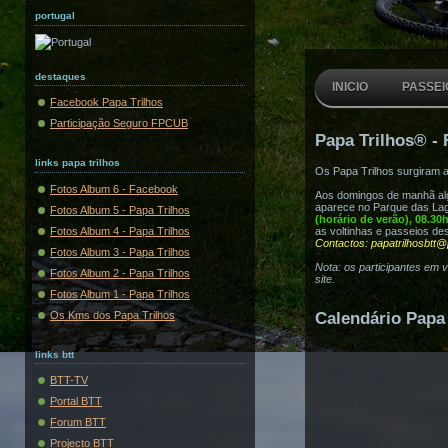
portugal
destaques
INICIO
PASSEI
Facebook Papa Trilhos
Participação Seguro FPCUB
Papa Trilhos® - 
links papa trilhos
Os Papa Trilhos surgiram 
Fotos Album 6 - Facebook
Aos domingos de manhã algu
aparece no Parque das Lag
Fotos Album 5 - Papa Trilhos
(horário de verão), 08.30
Fotos Album 4 - Papa Trilhos
as voltinhas e passeios de
Contactos: papatrilhosbtt@
Fotos Album 3 - Papa Trilhos
Nota: os participantes em 
Fotos Album 2 - Papa Trilhos
site.
Fotos Album 1 - Papa Trilhos
Os Kms dos Papa Trilhos
Calendário Papa 
links btt
BTT-TV
Portal BTT
Forum BTT
Projecto BTT