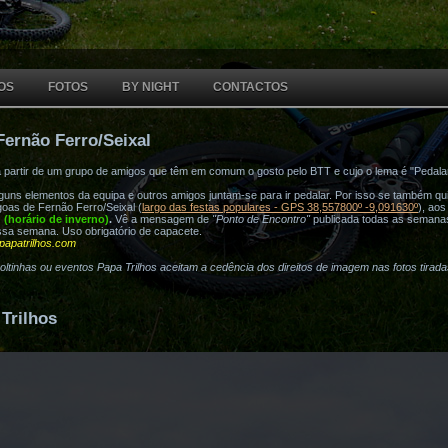
OS
FOTOS
BY NIGHT
CONTACTOS
Fernão Ferro/Seixal
a partir de um grupo de amigos que têm em comum o gosto pelo BTT e cujo o lema é "Pedala
ns elementos da equipa e outros amigos juntam-se para ir pedalar. Por isso se também quis
oas de Fernão Ferro/Seixal (
largo das festas populares - GPS 38,557800º -9,091630º
), ao
h (horário de inverno)
.
Vê a mensagem de
"Ponto de Encontro"
publicada todas as semana
ssa semana. Uso obrigatório de capacete.
papatrilhos.com
voltinhas ou eventos Papa Trilhos aceitam a cedência dos direitos de imagem nas fotos tirad
Trilhos