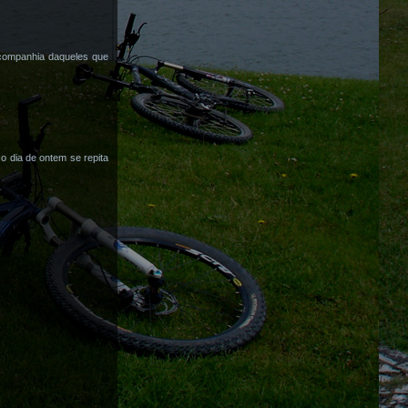
 companhia daqueles que
 dia de ontem se repita