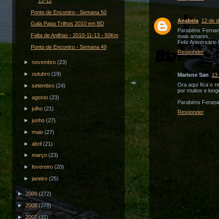
12-12
Ponto de Encontro - Semana 50
Anabela
12 de 
Gala Papa Trilhos 2010 em BD
Parabéns Fernand
Falta de Anilhas - 2010-11-13 - 50Km
mais amares.
Feliz Aniversário
Ponto de Encontro - Semana 49
Responder
►
novembro
(23)
►
outubro
(19)
Marlene San
13
Ora aqui fica o 
►
setembro
(24)
por muitos e lon
►
agosto
(23)
Parabéns Feran
►
julho
(21)
Responder
►
junho
(27)
►
maio
(27)
►
abril
(21)
►
março
(23)
►
fevereiro
(20)
►
janeiro
(25)
►
2009
(272)
►
2008
(278)
►
2007
(31)