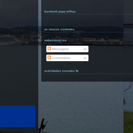
facebook papa trilhos
os nossos visitantes
subscrever rss
Mensagens
Comentários
actividades recentes fb