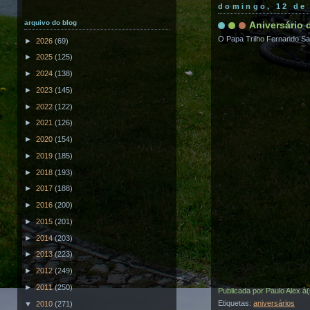
domingo, 12 de
arquivo do blog
Aniversário 
O Papa Trilho Fernando San
►
2026
(69)
►
2025
(125)
►
2024
(138)
►
2023
(145)
►
2022
(122)
►
2021
(126)
►
2020
(154)
►
2019
(185)
►
2018
(193)
►
2017
(188)
►
2016
(200)
►
2015
(201)
►
2014
(203)
►
2013
(223)
►
2012
(249)
►
2011
(250)
Publicada por
Paulo Alex
à
Etiquetas:
aniversários
▼
2010
(271)