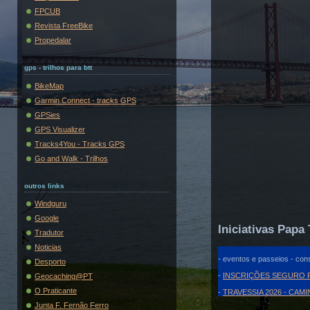
FPCUB
Revista FreeBike
Propedalar
gps - trilhos para btt
BikeMap
Garmin Connect - tracks GPS
GPSies
GPS Visualizer
Tracks4You - Tracks GPS
Go and Walk - Trilhos
outros links
Windguru
Google
Iniciativas Papa 
Tradutor
Noticias
- eventos e passeios - cons
Desporto
-
INSCRIÇÕES SEGURO F
Geocaching@PT
O Praticante
-
TRAVESSIA 2026 - CAM
Junta F. Fernão Ferro