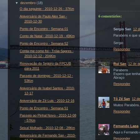
▼
dezembro
(18)
O dia seguinte - 2010-12-26 - 37Km
6 comentários:
Aniversário de Paulo Alex San -
2010-12-30
Ponto de Encontro - Semana 01
Sergio San
12 d
Parabéns e que s
Conto de Natal - 2010-12-19 - 49Km
Sergio
Ponto de Encontro - Semana 52
Responder
Conta-me como foi - Tróia-Sagres -
2010-12-12 - 204Km
Renovação do Seguro da FPCUB
Rui San
12 de d
para 2011
Parabens
Espero que tenhas
Passeio de domingo - 2010-12-12 -
Abraço
53Km
Responder
Aniversário de Isabel Santos - 2010-
12-17
Tó Zé San
12 d
Aniversário de Zé Luis - 2010-12-16
Muitos Parabéns.
Ponto de Encontro - Semana 51
Responder
Passeio ao Pinhal Novo - 2010-12-08
- 57Km
Fernando Lapa
Seixal Molhado - 2010-12-08 - 28Km
Aqui o Fernando 
Aniversário de Fernando San - 2010-
Responder