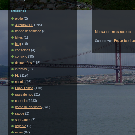
categorias
ajuda
(2)
aniversários
(746)
banda desenhada
(8)
Mensagem mais recente
bikes
(11)
Subscrever:
Enviar feedba
blog
(16)
conselhos
(4)
convivio
(30)
discussões
(115)
eventos
(185)
FB
(1194)
noticia
(46)
Papa Trilhos
(170)
passatempo
(21)
passeio
(1483)
ponto de encontro
(840)
saúde
(2)
sondagem
(8)
urgente
(2)
video
(97)