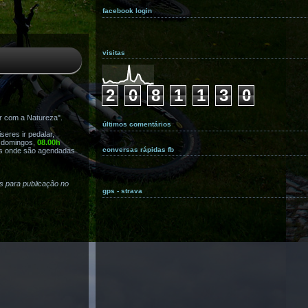
facebook login
visitas
2
0
8
1
1
3
0
r com a Natureza".
últimos comentários
eres ir pedalar,
s domingos,
08.00h
conversas rápidas fb
s onde são agendadas
as para publicação no
gps - strava