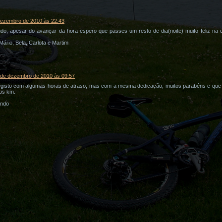
dezembro de 2010 às 22:43
o, apesar do avançar da hora espero que passes um resto de dia(noite) muito feliz na
 Mário, Bela, Carlota e Martim
 de dezembro de 2010 às 09:57
registo com algumas horas de atraso, mas com a mesma dedicação, muitos parabéns e que o
gos km.
ando