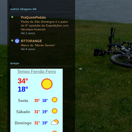
outros blogues btt
PraQuemPedala
Pedra de São Domingos é o palco
do 6° episódio do Expedições com
Henrique Avancini
Há 2 anos
BTTORANGE
Marco do “Monte Serves”
Há 6 anos
tempo
Tempo Fernão Ferro