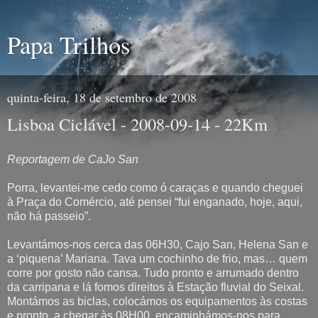
Papa Trilhos
quinta-feira, 18 de setembro de 2008
Lisboa Ciclável - 2008-09-14 - 22Km
Reportagem de CaJo San
Porra, levantei-me cedo como ó caraças e quando cheguei
à Praça do Comércio, até pensei “fui enganado, hoje, aqui,
não há passeio”.
Levantámos-nos cerca das 06H30, Cajo San, Helena San e
a ‘piquena’ Mariana. Tava um cochinho de frio, mas… quem
corre por gosto não cansa. Tudo pronto e arrumado dentro
da carripana e lá fomos direitos à Estação fluvial do Seixal.
Montámos as biclas, colocámos os equipamentos às costas
e pronto, a chegar às 08H00, encaminhámos-nos para