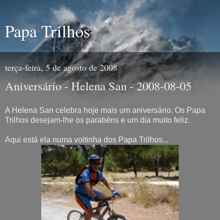
Papa Trilhos
terça-feira, 5 de agosto de 2008
Aniversário - Helena San - 2008-08-05
A Helena San celebra hoje mais um aniversário. Os Papa
Trilhos desejam-lhe os parabéns e um dia muito feliz.
Aqui está ela numa voltinha dos Papa Trilhos...